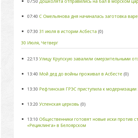
07:50
Дошколята отправились на бал в морском ца
07:40
С Омельянова дня начиналась заготовка варе
07:30
31 июля в истории Асбеста
(0)
30 Июля, Четверг
22:13
Улицу Крупскую завалили омерзительными от
13:40
Мой дед до войны проживал в Асбесте
(0)
13:30
Рефтинская ГРЭС приступила к модернизации
13:20
Успенская церковь
(0)
13:10
Общественники готовят новые иски против с
«Рециклинга» в Белоярском