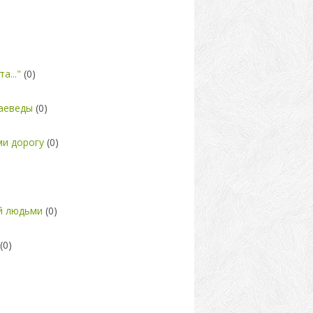
а..."
(0)
раеведы
(0)
и дорогу
(0)
й людьми
(0)
(0)