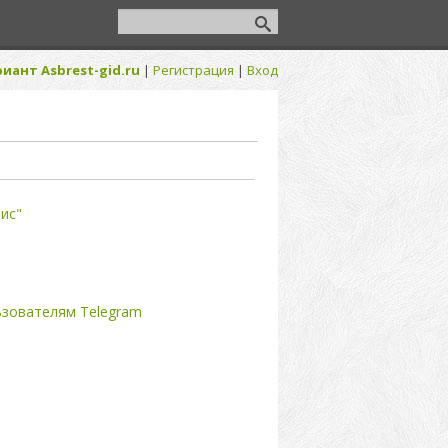
иант Asbrest-gid.ru
|
Регистрация
|
Вход
ис"
ьзователям Telegram