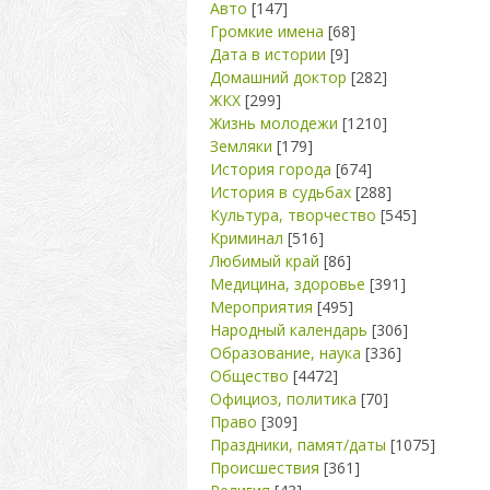
Авто
[147]
Громкие имена
[68]
Дата в истории
[9]
Домашний доктор
[282]
ЖКХ
[299]
Жизнь молодежи
[1210]
Земляки
[179]
История города
[674]
История в судьбах
[288]
Культура, творчество
[545]
Криминал
[516]
Любимый край
[86]
Медицина, здоровье
[391]
Мероприятия
[495]
Народный календарь
[306]
Образование, наука
[336]
Общество
[4472]
Официоз, политика
[70]
Право
[309]
Праздники, памят/даты
[1075]
Происшествия
[361]