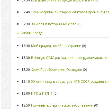
07:50
Все дошколята в городе играли в мяч
(0)
07:40
День Марины с Лазарем считался временем за
07:30
30 июля в истории Асбеста
(0)
29 Июля, Среда
13:40
Мой прадед погиб на Украине
(0)
13:30
В Фонде ОМС рассказали о свердловчанах, ко
13:20
Храм Преображения Господня
(0)
13:10
50 лет назад в структуре КГБ СССР создана эл
13:00
ИТК и ИТЛ. 1
(0)
12:50
Причины аллергических заболеваний
(0)