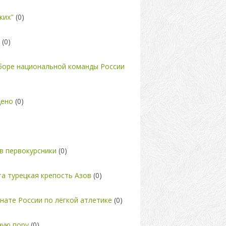
ких"
(0)
(0)
сборе национальной команды России
щено
(0)
в первокурсники
(0)
та турецкая крепость Азов
(0)
ате России по лёгкой атлетике
(0)
ную пору
(0)