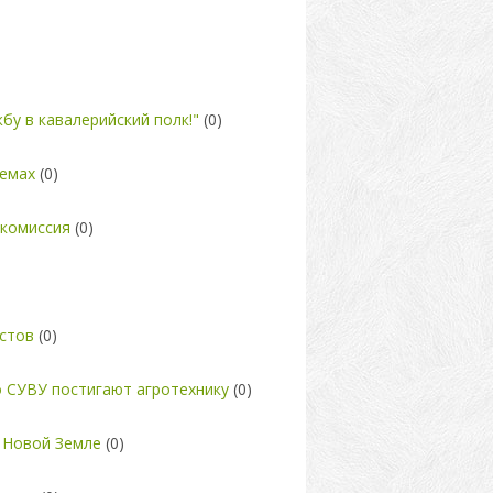
бу в кавалерийский полк!"
(0)
оемах
(0)
 комиссия
(0)
стов
(0)
о СУВУ постигают агротехнику
(0)
а Новой Земле
(0)