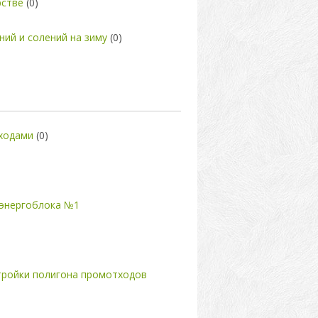
рстве
(0)
ний и солений на зиму
(0)
ходами
(0)
 энергоблока №1
тройки полигона промотходов