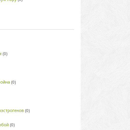
м
(0)
война
(0)
оэстрогенов
(0)
тобой
(0)