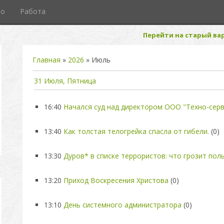
то
Работа
Перейти на старый вар
Главная
»
2026
»
Июль
31 Июля, Пятница
16:40
Начался суд над директором ООО "Техно-серв
13:40
Как толстая телогрейка спасла от гибели.
(0)
13:30
Дуров* в списке террористов: что грозит пол
13:20
Приход Воскресения Христова
(0)
13:10
День системного администратора
(0)