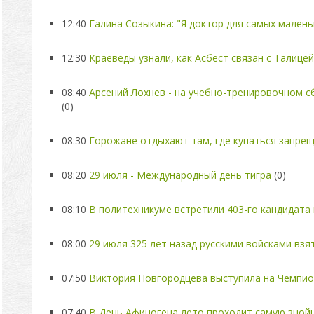
12:40
Галина Созыкина: "Я доктор для самых малень
12:30
Краеведы узнали, как Асбест связан с Талицей
08:40
Арсений Лохнев - на учебно-тренировочном 
(0)
08:30
Горожане отдыхают там, где купаться запре
08:20
29 июля - Международный день тигра
(0)
08:10
В политехникуме встретили 403-го кандидата 
08:00
29 июля 325 лет назад русскими войсками взя
07:50
Виктория Новгородцева выступила на Чемпион
07:40
В День Афиногена лето проходит самую зной