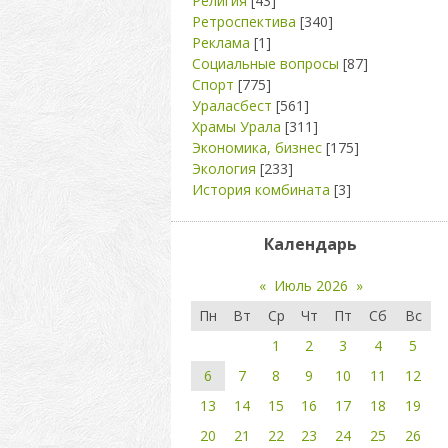
Религия
[43]
Ретроспектива
[340]
Реклама
[1]
Социальные вопросы
[87]
Спорт
[775]
Ураласбест
[561]
Храмы Урала
[311]
Экономика, бизнес
[175]
Экология
[233]
История комбината
[3]
Календарь
«
Июль 2026
»
Пн
Вт
Ср
Чт
Пт
Сб
Вс
1
2
3
4
5
6
7
8
9
10
11
12
13
14
15
16
17
18
19
20
21
22
23
24
25
26