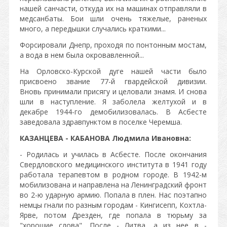
нашей санчасти, откуда их на машинах отправляли в
медсанбаты. Бои шли очень тяжелые, раненых
много, а передышки случались краткими...
Форсировали Днепр, проходя по понтонным мостам,
а вода в нем была окровавленной...
На Орловско-Курской дуге нашей части было
присвоено звание 77-й гвардейской дивизии.
Вновь принимали присягу и целовали знамя. И снова
шли в наступление. Я заболела желтухой и в
декабре 1944-го демобилизовалась. В Асбесте
заведовала здравпунктом в поселке Черемша.
КАЗАНЦЕВА - КАБАНОВА Людмила Ивановна:
- Родилась и училась в Асбесте. После окончания
Свердловского медицинского института в 1941 году
работала терапевтом в родном городе. В 1942-м
мобилизована и направлена на Ленинградский фронт
во 2-ю ударную армию. Попала в плен. Нас поэтапно
немцы гнали по разным городам - Кингисепп, Кохтла-
Ярве, потом Дрезден, где попала в тюрьму за
"хорошие слова". После - Литва, а из нее в -