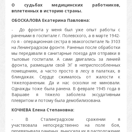
О судьбах медицинских работников,
вплетенных в историю страны.
ОБОСКАЛОВА Екатерина Павловна:
- До фронта у меня был уже опыт работы с
ранеными в госпитале г. Полевского, а в марте 1942-
го я - операционная сестра в эвакогоспитале № 3103
на Ленинградском фронте. Раненых после обработки
мы передавали в санитарные поезда для отправки в
тыловые госпитали. А сами двигались за линией
фронта, размещали свой ЭГ в неприспособленных
помещениях, а часто просто в лесу в палатках, в
блиндажах. Сердце сжималось от жалости к
тяжелораненым. Да и нас осколки не миновали.
Однажды тоже была ранена. В феврале 1945 года в
Варшаве я тяжело заболела эксудативным
плевритом и потому была демобилизована.
КОЧНЕВА Елена Степановна:
- В Сталинградском сражении я
участвовала непосредственно на поле боя,
перевязывала раненых, выносила их в расположение