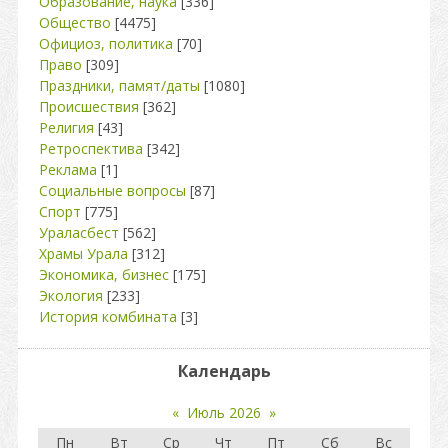
Образование, наука
[336]
Общество
[4475]
Официоз, политика
[70]
Право
[309]
Праздники, памят/даты
[1080]
Происшествия
[362]
Религия
[43]
Ретроспектива
[342]
Реклама
[1]
Социальные вопросы
[87]
Спорт
[775]
Ураласбест
[562]
Храмы Урала
[312]
Экономика, бизнес
[175]
Экология
[233]
История комбината
[3]
Календарь
«
Июль 2026
»
Пн
Вт
Ср
Чт
Пт
Сб
Вс