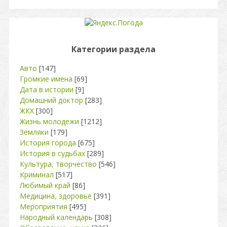
Категории раздела
Авто
[147]
Громкие имена
[69]
Дата в истории
[9]
Домашний доктор
[283]
ЖКХ
[300]
Жизнь молодежи
[1212]
Земляки
[179]
История города
[675]
История в судьбах
[289]
Культура, творчество
[546]
Криминал
[517]
Любимый край
[86]
Медицина, здоровье
[391]
Мероприятия
[495]
Народный календарь
[308]