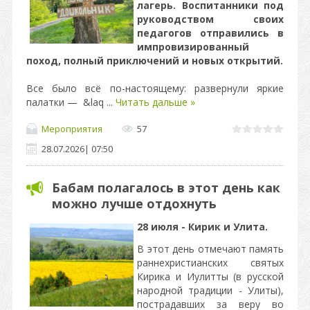
лагерь. Воспитанники под
руководством своих
педагогов отправились в
импровизированный
поход, полный приключений и новых открытий.
Все было всё по-настоящему: развернули яркие
палатки — &laq
...
Читать дальше »
Мероприятия
57
28.07.2026
|
07:50
Бабам полагалось в этот день как
можно лучше отдохнуть
28 июля - Кирик и Улита.
В этот день отмечают память
раннехристианских святых
Кирика и Иулитты (в русской
народной традиции - Улиты),
пострадавших за веру во