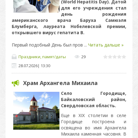
(World Hepatitis Day). Датой
для его учреждения стал
день рождения
американского врача Баруха Самюэля
Блумберга, лауреата Нобелевской премии,
открывшего вирус гепатита B.
Первый подобный День был пров
...
Читать дальше »
Праздники, памят/даты
29
28.07.2026
|
13:30
Храм Архангела Михаила
Село Городище,
Байкаловский район,
Свердловская область.
Еще в XIX столетии в селе
Городище построена и
освящена во имя Архангела
Михаила каменная часовня. В