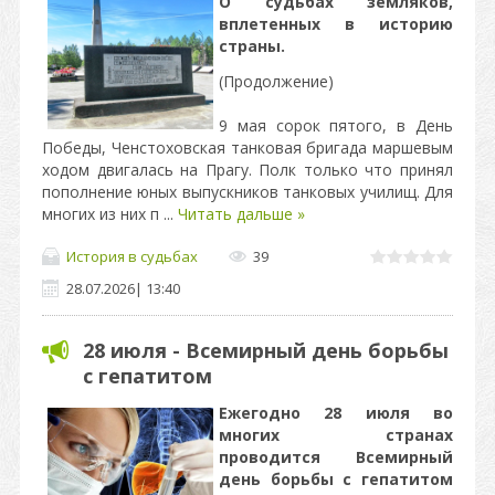
О судьбах земляков,
вплетенных в историю
страны.
(Продолжение)
9 мая сорок пятого, в День
Победы, Ченстоховская танковая бригада маршевым
ходом двигалась на Прагу. Полк только что принял
пополнение юных выпускников танковых училищ. Для
многих из них п
...
Читать дальше »
История в судьбах
39
28.07.2026
|
13:40
28 июля - Всемирный день борьбы
с гепатитом
Ежегодно 28 июля во
многих странах
проводится Всемирный
день борьбы с гепатитом