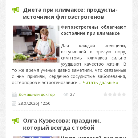
Диета при климаксе: продукты-
источники фитоэстрогенов
Фитоэстрогены облегчают
состояние при климаксе
Для каждой женщины,
вступившей в зрелую пору,
симптомы климакса сильно
ухудшают качество жизни. В
то же время ученые давно заметили, что связанные
с ним приливы, сердечно-сосудистые заболевания,
остеопороз и эстрогенозависи
...
Читать дальше »
Домашний доктор
27
28.07.2026
|
12:50
Олга Кузвесова: праздник,
который всегда с тобой
Центр народной культуры