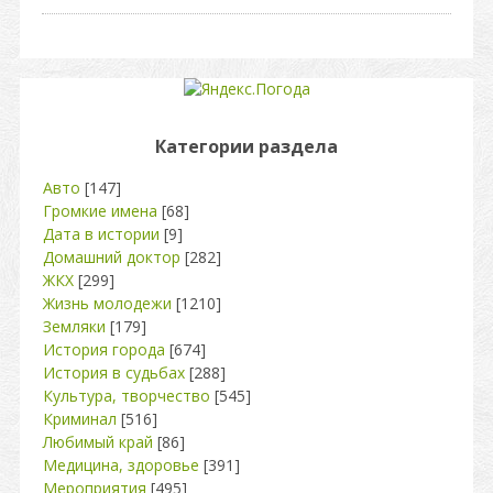
Категории раздела
Авто
[147]
Громкие имена
[68]
Дата в истории
[9]
Домашний доктор
[282]
ЖКХ
[299]
Жизнь молодежи
[1210]
Земляки
[179]
История города
[674]
История в судьбах
[288]
Культура, творчество
[545]
Криминал
[516]
Любимый край
[86]
Медицина, здоровье
[391]
Мероприятия
[495]