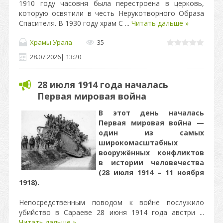
1910 году часовня была перестроена в церковь,
которую освятили в честь Нерукотворного Образа
Спасителя. В 1930 году храм С
...
Читать дальше »
Храмы Урала
35
28.07.2026
|
13:20
28 июля 1914 года началась
Первая мировая война
В этот день началась
Первая мировая война —
один из самых
широкомасштабных
вооружённых конфликтов
в истории человечества
(28 июля 1914 – 11 ноября
1918).
Непосредственным поводом к войне послужило
убийство в Сараеве 28 июня 1914 года австри
...
Читать дальше »