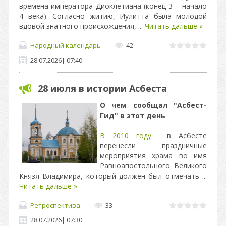
времена императора Диоклетиана (конец 3 – начало
4 века). Согласно житию, Иулитта была молодой
вдовой знатного происхождения,
...
Читать дальше »
Народный календарь
42
28.07.2026
|
07:40
28 июля в истории Асбеста
О чем сообщал "Асбест-
Гид" в этот день
В 2010 году
в Асбесте
перенесли п
раздничные
мероприятия храма во имя
Равноапостольного
Великого
Князя Владимира, который должен был отмечать
...
Читать дальше »
Ретроспектива
33
28.07.2026
|
07:30