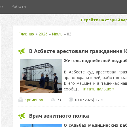
то
Работа
Перейти на старый вар
Главная
»
2026
»
Июль
»
03
В Асбесте арестовали гражданина 
Житель поднебесной подра
В Асбесте суд арестовал гра
правоохранителей, работал «за
В его машине и в тайниках на
сообщ
...
Читать дальше »
Криминал
73
03.07.2026
|
17:30
Врач зенитного полка
О судьбах медицинских раб