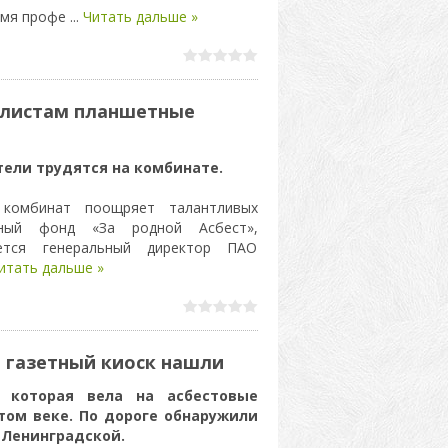
умя профе
...
Читать дальше »
алистам планшетные
ели трудятся на комбинате.
 комбинат поощряет талантливых
льный фонд «За родной Асбест»,
ется генеральный директор ПАО
итать дальше »
 газетный киоск нашли
, которая вела на асбестовые
ом веке. По дороге обнаружили
 Ленинградской.