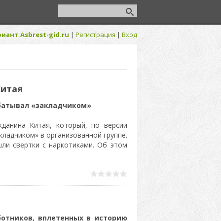
иант Asbrest-gid.ru
|
Регистрация
|
Вход
Китая
батывал «закладчиком»
жданина Китая, который, по версии
кладчиком» в организованной группе.
шли свертки с наркотиками. Об этом
отников, вплетенных в историю