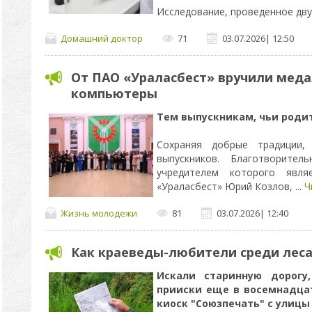
Исследование, проведенное дв
Домашний доктор
71
03.07.2026
|
12:50
От ПАО «Ураласбест» вручили мед
компьютеры
Тем выпускникам, чьи родит
Сохраняя добрые традиции,
выпускников. Благотворите
учредителем которого явля
«Ураласбест» Юрий Козлов,
...
Ч
Жизнь молодежи
81
03.07.2026
|
12:40
Как краеведы-любители среди леса
Искали старинную дорогу
прииски еще в восемнадцат
киоск "Союзпечать" с улицы