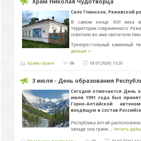
Храм Николая Чудотворца
Село Глинское, Режевской р
В самом конце XVII века в
территории современного Реже
освятили во имя святителя Ник
Трехпрестольный каменный Н
дальше »
Храмы Урала
66
03.07.2026
|
13:20
3 июля - День образования Республ
Сегодня отмечается День о
июля 1991 года был принят
Горно-Алтайской автоно
входящую в состав Российс
Республика Алтай расположена 
западе она грани
...
Читать даль
Праздники, памят/даты
96
03.07.2026
|
13: