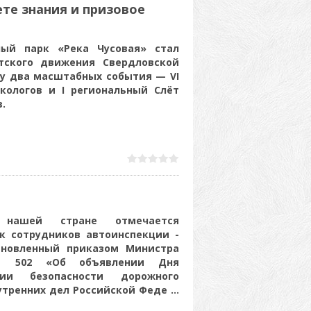
те знания и призовое
ый парк «Река Чусовая» стал
тского движения Свердловской
зу два масштабных события — VI
кологов и I региональный Слёт
в.
ашей стране отмечается
к сотрудников автоинспекции -
новленный приказом Министра
 502 «Об объявлении Дня
ции безопасности дорожного
утренних дел Российской Феде
...