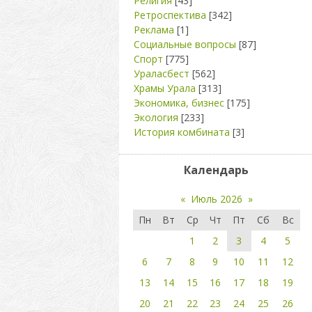
Религия
[43]
Ретроспектива
[342]
Реклама
[1]
Социальные вопросы
[87]
Спорт
[775]
Ураласбест
[562]
Храмы Урала
[313]
Экономика, бизнес
[175]
Экология
[233]
История комбината
[3]
Календарь
«
Июль 2026
»
Пн
Вт
Ср
Чт
Пт
Сб
Вс
1
2
3
4
5
6
7
8
9
10
11
12
13
14
15
16
17
18
19
20
21
22
23
24
25
26