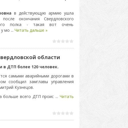
ровна
в действующую армию ушла
 после окончания Свердловского
ного полка - такая вот очень
 у мо
...
Читать дальше »
Свердловской области
и в ДТП более 120 человек.
ются самыми аварийными дорогами в
том сообщил замглавы управления
митрий Кузнецов.
ла больше всего ДТП проис
...
Читать