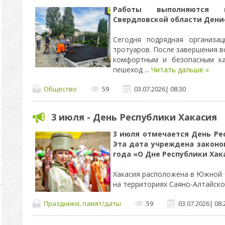
Работы выполняются 
Свердловской области Денис
Сегодня подрядная организа
тротуаров. После завершения в
комфортным и безопасным ка
пешеход
...
Читать дальше »
Общество
59
03.07.2026
|
08:30
3 июля - День Республики Хакасия
3 июля отмечается День Рес
Эта дата учреждена законом
года «О Дне Республики Хак
Хакасия расположена в Южной С
на территориях Саяно-Алтайско
Праздники, памят/даты
59
03.07.2026
|
08: