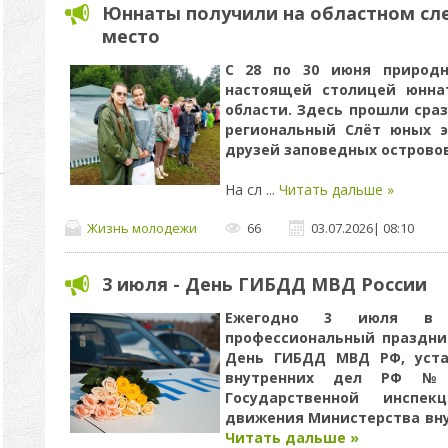
Юннаты получили на областном сле
место
С 28 по 30 июня природн
настоящей столицей юнна
области. Здесь прошли сра
региональный Слёт юных э
друзей заповедных острово
На сл
...
Читать дальше »
Жизнь молодежи
66
03.07.2026
|
08:10
3 июля - День ГИБДД МВД России
Ежегодно 3 июля в н
профессиональный праздни
День ГИБДД МВД РФ, уста
внутренних дел РФ №
Государственной инспек
движения Министерства вн
Читать дальше »