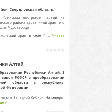
айон, Свердловская область.
 Глинском построили первый на
вского района деревянный храм, его
олая Чудотворца.
икольский храм в селе Г
...
Читать
ики Алтай
бразования Республики Алтай. 3
 закон РСФСР о преобразовании
мной области в республику,
кой Федерации.
на юге Западной Сибири. На северо-
ше »
10