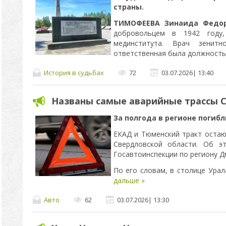
страны.
ТИМОФЕЕВА Зинаида Федо
добровольцем в 1942 году,
мединститута. Врач зенит
ответственная была должность
История в судьбах
72
03.07.2026
|
13:40
Названы самые аварийные трассы 
За полгода в регионе погибл
ЕКАД и Тюменский тракт оста
Свердловской области. Об э
Госавтоинспекции по региону Д
По его словам, в столице Ура
дальше »
Авто
62
03.07.2026
|
13:30