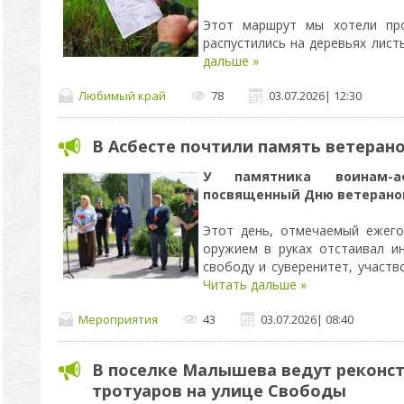
Этот маршрут мы хотели про
распустились на деревьях лис
дальше »
Любимый край
78
03.07.2026
|
12:30
В Асбесте почтили память ветеран
У памятника воинам-а
посвященный Дню ветеранов
Этот день, отмечаемый ежего
оружием в руках отстаивал и
свободу и суверенитет, участ
Читать дальше »
Мероприятия
43
03.07.2026
|
08:40
В поселке Малышева ведут реконс
тротуаров на улице Свободы