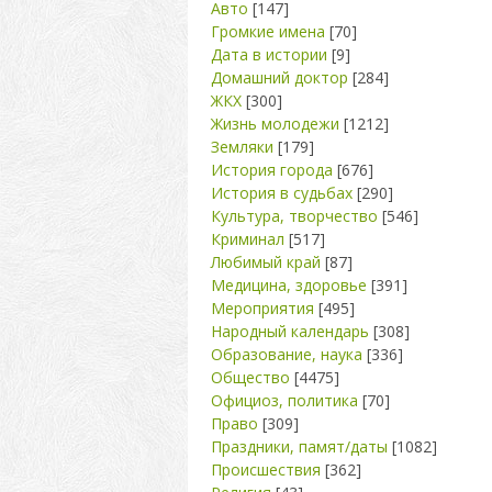
Авто
[147]
Громкие имена
[70]
Дата в истории
[9]
Домашний доктор
[284]
ЖКХ
[300]
Жизнь молодежи
[1212]
Земляки
[179]
История города
[676]
История в судьбах
[290]
Культура, творчество
[546]
Криминал
[517]
Любимый край
[87]
Медицина, здоровье
[391]
Мероприятия
[495]
Народный календарь
[308]
Образование, наука
[336]
Общество
[4475]
Официоз, политика
[70]
Право
[309]
Праздники, памят/даты
[1082]
Происшествия
[362]