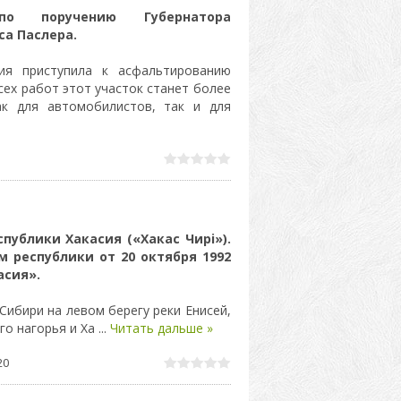
по поручению Губернатора
а Паслера.
ция приступила к асфальтированию
сех работ этот участок станет более
к для автомобилистов, так и для
публики Хакасия («Хакас Чирi»).
 республики от 20 октября 1992
асия».
ибири на левом берегу реки Енисей,
го нагорья и Ха
...
Читать дальше »
20