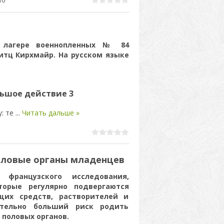
 лагере военнопленных № 84
итц Кирхмайр. На русском языке
льшое действие 3
у: те
...
Читать дальше »
ловые органы младенцев
 французского исследования,
орые регулярно подвергаются
их средств, растворителей и
ительно больший риск родить
половых органов.