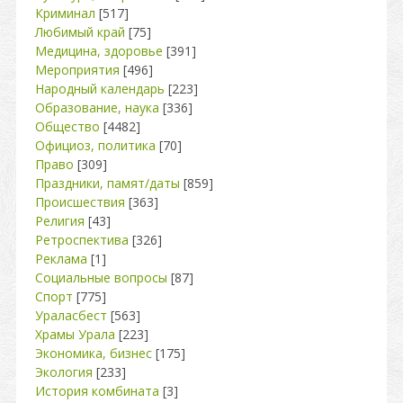
Криминал
[517]
Любимый край
[75]
Медицина, здоровье
[391]
Мероприятия
[496]
Народный календарь
[223]
Образование, наука
[336]
Общество
[4482]
Официоз, политика
[70]
Право
[309]
Праздники, памят/даты
[859]
Происшествия
[363]
Религия
[43]
Ретроспектива
[326]
Реклама
[1]
Социальные вопросы
[87]
Спорт
[775]
Ураласбест
[563]
Храмы Урала
[223]
Экономика, бизнес
[175]
Экология
[233]
История комбината
[3]