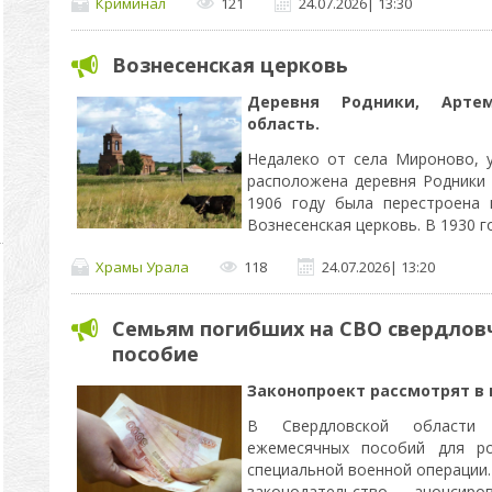
Криминал
121
24.07.2026
|
13:30
Вознесенская церковь
Деревня Родники, Артем
область.
Недалеко от села Мироново, 
расположена деревня Родники 
1906 году была перестроена
Вознесенская церковь. В 1930 
Храмы Урала
118
24.07.2026
|
13:20
Семьям погибших на СВО свердловч
пособие
Законопроект рассмотрят в 
В Свердловской области 
ежемесячных пособий для ро
специальной военной операции.
законодательство анонсиро