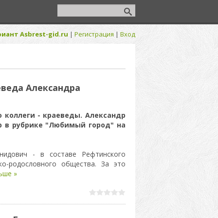
иант Asbrest-gid.ru
|
Регистрация
|
Вход
еведа Александра
 коллеги - краеведы. Александр
р в рубрике "Любимый город" на
нидович - в составе Рефтинского
ко-родословного общества. За это
ьше »