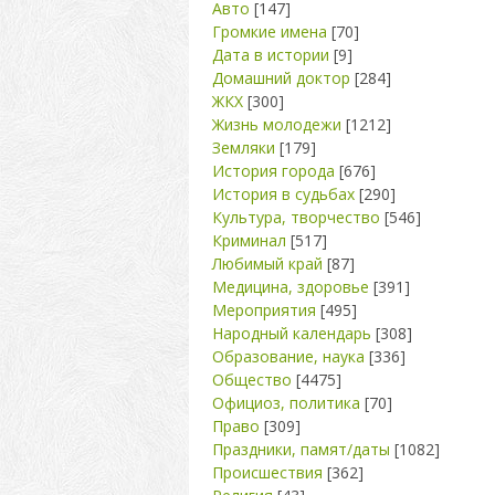
Авто
[147]
Громкие имена
[70]
Дата в истории
[9]
Домашний доктор
[284]
ЖКХ
[300]
Жизнь молодежи
[1212]
Земляки
[179]
История города
[676]
История в судьбах
[290]
Культура, творчество
[546]
Криминал
[517]
Любимый край
[87]
Медицина, здоровье
[391]
Мероприятия
[495]
Народный календарь
[308]
Образование, наука
[336]
Общество
[4475]
Официоз, политика
[70]
Право
[309]
Праздники, памят/даты
[1082]
Происшествия
[362]