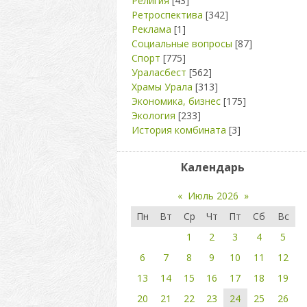
Религия
[43]
Ретроспектива
[342]
Реклама
[1]
Социальные вопросы
[87]
Спорт
[775]
Ураласбест
[562]
Храмы Урала
[313]
Экономика, бизнес
[175]
Экология
[233]
История комбината
[3]
Календарь
«
Июль 2026
»
Пн
Вт
Ср
Чт
Пт
Сб
Вс
1
2
3
4
5
6
7
8
9
10
11
12
13
14
15
16
17
18
19
20
21
22
23
24
25
26