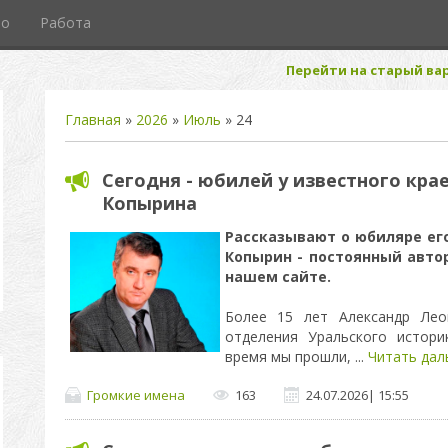
то
Работа
Перейти на старый вар
Главная
»
2026
»
Июль
»
24
Сегодня - юбилей у известного кра
Копырина
Рассказывают о юбиляре его
Копырин - постоянный авто
нашем сайте.
Более 15 лет Александр Лео
отделения Уральского истори
время мы прошли,
...
Читать дал
Громкие имена
163
24.07.2026
|
15:55