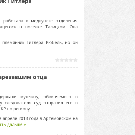
ик Гитлера
а работала в медпункте отделения
дящегося в поселке Талицком. Она
племянник Гитлера Рюбель, но он
зарезавшим отца
держали мужчину, обвиняемого в
ву следователя суд отправил его в
КР по региону.
 апреле 2013 года в Артемовском на
ать дальше »