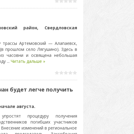
овский район, Свердловская
у трассы Артемовский — Алапаевск,
(в прошлом село Лягушино). Здесь в
 из часовни и освящена небольшая
году
...
Читать дальше »
ан будет легче получить
начале августа.
упростят процедуру получения
дственников погибших участников
 Внесение изменений в региональное
вала председатель Заксобрания