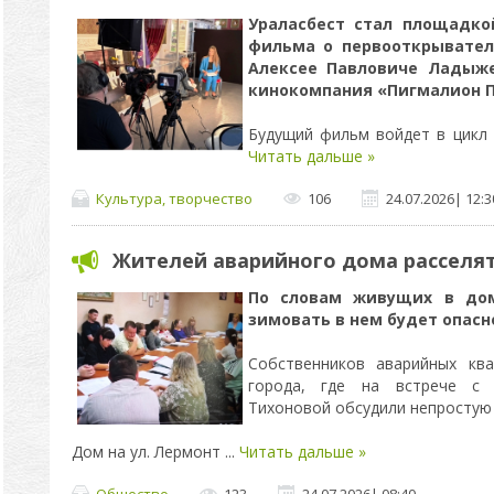
Ураласбест стал площадко
фильма о первооткрывател
Алексее Павловиче Ладыже
кинокомпания «Пигмалион П
Будущий фильм войдет в цикл
Читать дальше »
Культура, творчество
106
24.07.2026
|
12:3
Жителей аварийного дома расселя
По словам живущих в до
зимовать в нем будет опасн
Собственников аварийных кв
города, где на встрече с 
Тихоновой обсудили непростую
Дом на ул. Лермонт
...
Читать дальше »
Общество
123
24.07.2026
|
08:40