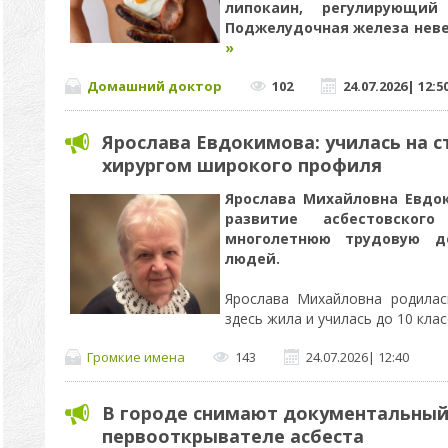
липокаин, регулирующий
Поджелудочная железа нев
»
Домашний доктор
102
24.07.2026
|
12:5
Ярослава Евдокимова: училась на с
хирургом широкого профиля
Ярослава Михайловна Евдо
развитие асбестовског
многолетнюю трудовую д
людей.
Ярослава Михайловна родилас
здесь жила и училась до 10 клас
Громкие имена
143
24.07.2026
|
12:40
В городе снимают документальный
первооткрывателе асбеста