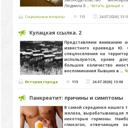
Людмила Б
...
Читать дальше »
Социальные вопросы
115
24.07.2026
|
13:1
Кулацкая ссылка. 2
Представляем вниманию а
известного краеведа Ю. 
спецпоселения на террито
используются, кроме док
большое количество инос
воспоминания бывших в
...
Ч
История города
115
24.07.2026
|
13:00
Панкреатит: причины и симптомы
В самой серединке нашего 
железа, вырабатывающая п
некоторые гормоны. Наиб
глюкагон, отвечающие з