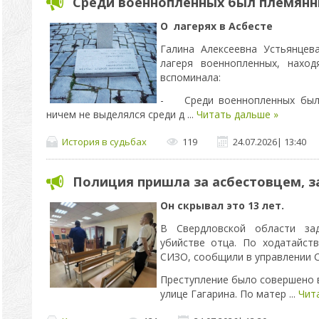
Среди военнопленных был племянн
О лагерях в Асбесте
Галина Алексеевна Устьянцев
лагеря военнопленных, нахо
вспоминала:
- Среди военнопленных был 
ничем не выделялся среди д
...
Читать дальше »
История в судьбах
119
24.07.2026
|
13:40
Полиция пришла за асбестовцем, 
Он скрывал это 13 лет.
В Свердловской области за
убийстве отца. По ходатайст
СИЗО, сообщили в управлении С
Преступление было совершено в
улице Гагарина. По матер
...
Чит