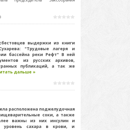
0
сбестовцев выдержки из книги
Сухарева: "Трудовые лагеря и
рии бассейна реки Рефт" В ней
ументов из русских архивов,
транных публикаций, а так же
итать дальше »
тела расположена поджелудочная
ищеварительные соки, а также
олее важны из них инсулин и
а уровень сахара в крови, и