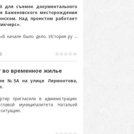
й для съемок документального
е Баженовского месторождения
нском. Над проектом работает
икчерс».
 «В начале было дело. История ру
...
0
т во временное жилье
ме №5А на улице Лермонтова,
о.
артир пригласили в администрацию
главой муниципалитета Натальей
 ситуацию.