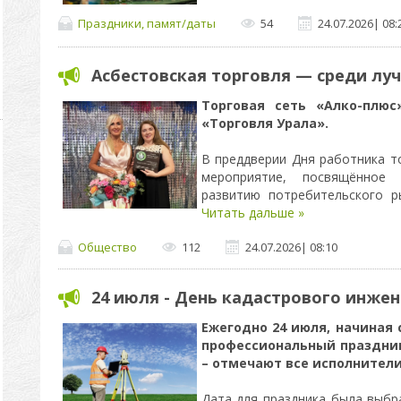
Праздники, памят/даты
54
24.07.2026
|
08:
Асбестовская торговля — среди луч
Торговая сеть «Алко-плюс
«Торговля Урала».
В преддверии Дня работника т
мероприятие, посвящённое 
развитию потребительского 
Читать дальше »
Общество
112
24.07.2026
|
08:10
24 июля - День кадастрового инжен
Ежегодно 24 июля, начиная 
профессиональный праздник
– отмечают все исполнители
Дата для праздника была выбра