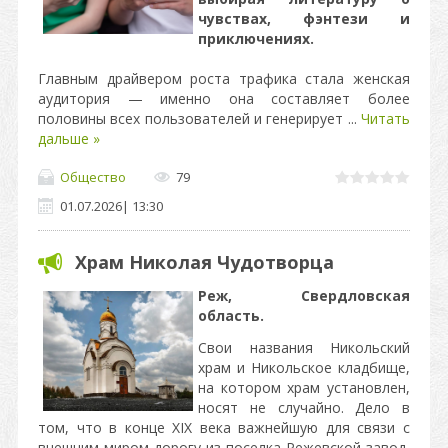
чувствах, фэнтези и
приключениях.
Главным драйвером роста трафика стала женская
аудитория — именно она составляет более
половины всех пользователей и генерирует
...
Читать
дальше »
Общество
79
01.07.2026
|
13:30
Храм Николая Чудотворца
Реж, Свердловская
область.
Свои названия Никольский
храм и Никольское кладбище,
на котором храм установлен,
носят не случайно. Дело в
том, что в конце XIX века важнейшую для связи с
внешним миром дорогу из поселка Режевской завод,