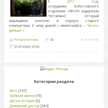
В 2011 году
сотрудники Асбестовского
отделения УФСКН задержали
"ботаника", который
выращивал коноплю в корпусе старого
компьютера. К нему домой с «визитом&ra
...
Читать
дальше »
Ретроспектива
65
01.07.2026
|
07:30
Категории раздела
Авто
[147]
Громкие имена
[70]
Дата в истории
[9]
Домашний доктор
[284]