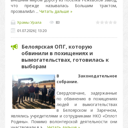
что прежде называлась Большим трактом,
прозвали&n
...
Читать дальше »
Храмы Урала
83
01.07.2026
|
13:20
Белоярская ОПГ, которую
обвинили в похищениях и
вымогательствах, готовилась к
выборам
В Законодательное
собрание.
Свердловчане, задержанные
по обвинению в похищениях
людей и вымогательствах
в Белоярском и Заречном,
являлись учредителями и сотрудниками НКО «Оплот
Родины». Помимо волонтерской деятельности они
участвовали в э
...
Читать дальше »