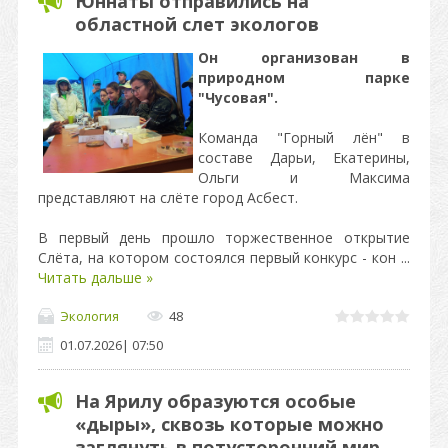
Юннаты отправились на
областной слет экологов
Он организован в
природном парке
"Чусовая".
Команда "Горный лëн" в
составе Дарьи, Екатерины,
Ольги и Максима
представляют на слëте город Асбест.
В первый день прошло торжественное открытие
Слёта, на котором состоялся первый конкурс - кон
...
Читать дальше »
Экология
48
01.07.2026
|
07:50
На Ярилу образуются особые
«дыры», сквозь которые можно
заглянуть в потусторонний мир