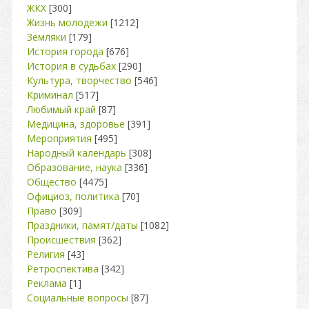
ЖКХ
[300]
Жизнь молодежи
[1212]
Земляки
[179]
История города
[676]
История в судьбах
[290]
Культура, творчество
[546]
Криминал
[517]
Любимый край
[87]
Медицина, здоровье
[391]
Мероприятия
[495]
Народный календарь
[308]
Образование, наука
[336]
Общество
[4475]
Официоз, политика
[70]
Право
[309]
Праздники, памят/даты
[1082]
Происшествия
[362]
Религия
[43]
Ретроспектива
[342]
Реклама
[1]
Социальные вопросы
[87]