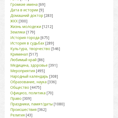
Громкие имена
[69]
Дата в истории
[9]
Домашний доктор
[283]
ЖКХ
[300]
Жизнь молодежи
[1212]
Земляки
[179]
История города
[675]
История в судьбах
[289]
Культура, творчество
[546]
Криминал
[517]
Любимый край
[86]
Медицина, здоровье
[391]
Мероприятия
[495]
Народный календарь
[308]
Образование, наука
[336]
Общество
[4475]
Официоз, политика
[70]
Право
[309]
Праздники, памят/даты
[1080]
Происшествия
[362]
Религия
[43]