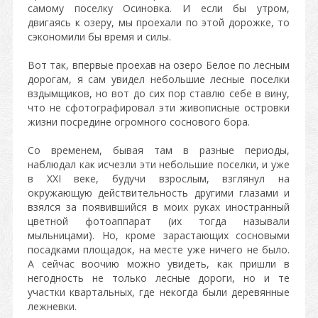
самому поселку Осиновка. И если бы утром,
двигаясь к озеру, мы проехали по этой дорожке, то
сэкономили бы время и силы.
Вот так, впервые проехав на озеро Белое по лесным
дорогам, я сам увидел небольшие лесные поселки
вздымщиков, но вот до сих пор ставлю себе в вину,
что не сфотографировал эти живописные островки
жизни посредине огромного соснового бора.
Со временем, бывая там в разные периоды,
наблюдал как исчезли эти небольшие поселки, и уже
в ХХI веке, будучи взрослым, взглянул на
окружающую действительность другими глазами и
взялся за появившийся в моих руках иностранный
цветной фотоаппарат (их тогда называли
мыльницами). Но, кроме зарастающих сосновыми
посадками площадок, на месте уже ничего не было.
А сейчас воочию можно увидеть, как пришли в
негодность не только лесные дороги, но и те
участки квартальных, где некогда были деревянные
лежневки.