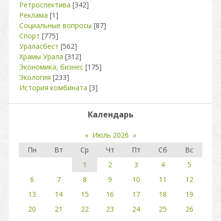
Ретроспектива
[342]
Реклама
[1]
Социальные вопросы
[87]
Спорт
[775]
Ураласбест
[562]
Храмы Урала
[312]
Экономика, бизнес
[175]
Экология
[233]
История комбината
[3]
Календарь
«
Июль 2026
»
Пн
Вт
Ср
Чт
Пт
Сб
Вс
1
2
3
4
5
6
7
8
9
10
11
12
13
14
15
16
17
18
19
20
21
22
23
24
25
26