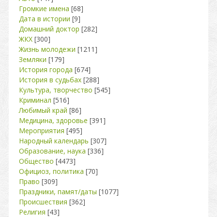
Громкие имена
[68]
Дата в истории
[9]
Домашний доктор
[282]
ЖКХ
[300]
Жизнь молодежи
[1211]
Земляки
[179]
История города
[674]
История в судьбах
[288]
Культура, творчество
[545]
Криминал
[516]
Любимый край
[86]
Медицина, здоровье
[391]
Мероприятия
[495]
Народный календарь
[307]
Образование, наука
[336]
Общество
[4473]
Официоз, политика
[70]
Право
[309]
Праздники, памят/даты
[1077]
Происшествия
[362]
Религия
[43]