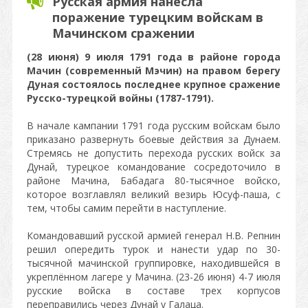
Русская армия нанесла
поражение турецким войскам в
Мачинском сражении
(28 июня) 9 июля 1791 года в районе города
Мачин (современный Мэчин) на правом берегу
Дуная состоялось последнее крупное сражение
Русско-турецкой войны (1787-1791).
В начале кампании 1791 года русским войскам было
приказано развернуть боевые действия за Дунаем.
Стремясь не допустить перехода русских войск за
Дунай, турецкое командование сосредоточило в
районе Мачина, Бабадага 80-тысячное войско,
которое возглавлял великий везирь Юсуф-паша, с
тем, чтобы самим перейти в наступление.
Командовавший русской армией генерал Н.В. Репнин
решил опередить турок и нанести удар по 30-
тысячной мачинской группировке, находившейся в
укреплённом лагере у Мачина. (23-26 июня) 4-7 июля
русские войска в составе трех корпусов
переправились через Дунай у Галаца.