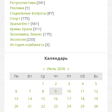
Ретроспектива
[341]
Реклама
[1]
Социальные вопросы
[87]
Спорт
[775]
Ураласбест
[561]
Храмы Урала
[311]
Экономика, бизнес
[175]
Экология
[233]
История комбината
[3]
Календарь
«
Июль 2026
»
Пн
Вт
Ср
Чт
Пт
Сб
Вс
1
2
3
4
5
6
7
8
9
10
11
12
13
14
15
16
17
18
19
20
21
22
23
24
25
26