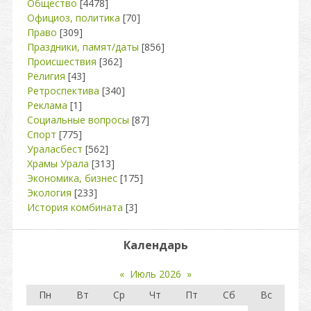
Общество
[4478]
Официоз, политика
[70]
Право
[309]
Праздники, памят/даты
[856]
Происшествия
[362]
Религия
[43]
Ретроспектива
[340]
Реклама
[1]
Социальные вопросы
[87]
Спорт
[775]
Ураласбест
[562]
Храмы Урала
[313]
Экономика, бизнес
[175]
Экология
[233]
История комбината
[3]
Календарь
«
Июль 2026
»
Пн
Вт
Ср
Чт
Пт
Сб
Вс