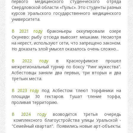
первого медицинского студенческого отряда
Свердловской области «Пульс». Это студенты разных
курсов Уральского государственного медицинского
университета.
В 2021 году
браконьеры оккупировали озере
Окунево: рыбу отсюда вывозят мешками. Несмотря
на нерест, используют сети, что запрещено законом.
Но доказать злой умысел оказалось очень сложно...
В 2022 году
в Красноуфимске прошел
межрегиональный турнир по боксу "Ринг мужества".
Асбестовцы заняли два первых, три вторых и два
третьих места.
В 2023 году
под Асбестом тлеют торфяники на
площади 30 гектаров. Тушат тление торфа,
проливая территорию.
В 2024 году
возводится третья очередь
комплексного благоустройства улицы Уральской -
"Семейный квартал". Появились новые арт-объекты.