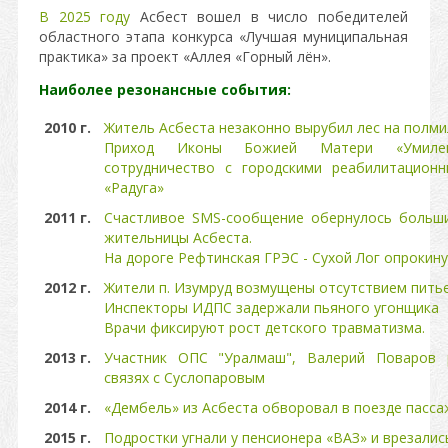
В 2025 году
Асбест вошел в число победителей
областного этапа конкурса «Лучшая муниципальная
практика» за проект «Аллея «Горный лён».
Наиболее резонансные события:
2010 г.
Житель Асбеста незаконно вырубил лес на полм
Приход Иконы Божией Матери «Умилен
сотрудничество с городскими реабилитацион
«Радуга»
2011 г.
Счастливое SMS-сообщение обернулось больш
жительницы Асбеста.
На дороге Рефтинская ГРЭС - Сухой Лог опрокин
2012 г.
Жители п. Изумруд возмущены отсутствием пить
Инспекторы ИДПС задержали пьяного угонщика
Врачи фиксируют рост детского травматизма.
2013 г.
Участник ОПС "Уралмаш", Валерий Поваров 
связях с Суслопаровым
2014 г.
«Дембель» из Асбеста обворовал в поезде пасса
2015 г.
Подростки угнали у пенсионера «ВАЗ» и врезалис