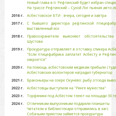
Новый глава в п. Рефтинский будет избран спец
На трассе Рефтинский – Сухой Лог пьяная авто-
2016 г.
Асбестовское БТИ - вчера, сегодня и завтра
2017 г.
С бывшего директора рефтинской птицефабр
выставленный иск
2018 г.
Правоохранители выясняют обстоятельств
Шустова
2019 г.
Прокуратура отправляет в отставку спикера Асб
"Если птицефабрика заплатит Асбесту и Рефтин
закроется"
2020 г.
На помощь асбестовским медикам прибыли студ
Асбестовских волонтеров наградил губернатор
2021 г.
Браконьеры на озере Окунево: рыбу отсюда выв
2022 г.
Асбестовцы выступили на "Ринге мужества"
2023 г.
Торфяники под Асбестом тлеют на площади 30 г
2024 г.
Отличникам-выпускникам подарили планшеты
Читатели и библиотекари отправились в загс
Собачьим приютом займется прокуратура