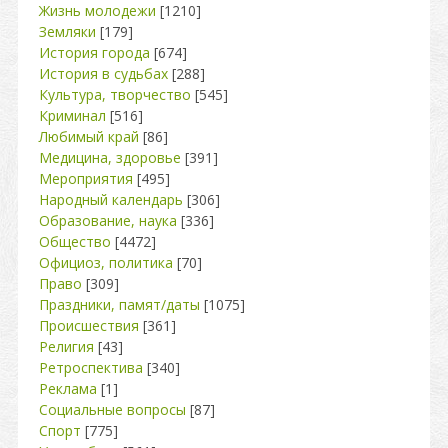
Жизнь молодежи
[1210]
Земляки
[179]
История города
[674]
История в судьбах
[288]
Культура, творчество
[545]
Криминал
[516]
Любимый край
[86]
Медицина, здоровье
[391]
Мероприятия
[495]
Народный календарь
[306]
Образование, наука
[336]
Общество
[4472]
Официоз, политика
[70]
Право
[309]
Праздники, памят/даты
[1075]
Происшествия
[361]
Религия
[43]
Ретроспектива
[340]
Реклама
[1]
Социальные вопросы
[87]
Спорт
[775]