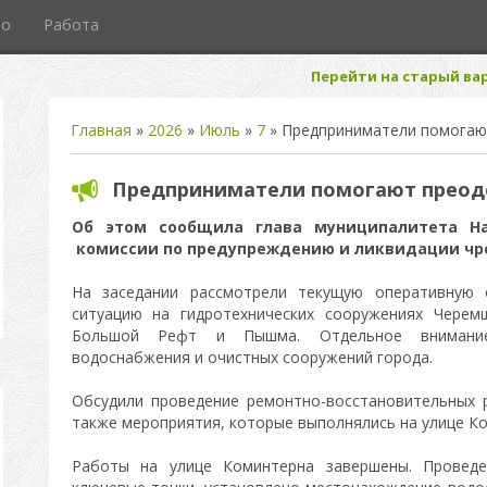
то
Работа
Перейти на старый вар
Главная
»
2026
»
Июль
»
7
» Предприниматели помогаю
Предприниматели помогают преод
Об этом сообщила глава муниципалитета На
комиссии по предупреждению и ликвидации чр
На заседании рассмотрели текущую оперативную о
ситуацию на гидротехнических сооружениях Черем
Большой Рефт и Пышма. Отдельное внимание
водоснабжения и очистных сооружений города.
Обсудили проведение ремонтно-восстановительных 
также мероприятия, которые выполнялись на улице Ко
Работы на улице Коминтерна завершены. Провед