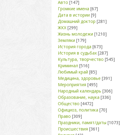
Авто
[147]
Громкие имена
[67]
Дата в истории
[9]
Домашний доктор
[281]
ЖКХ
[299]
Жизнь молодежи
[1210]
Земляки
[179]
История города
[673]
История в судьбах
[287]
Культура, творчество
[545]
Криминал
[516]
Любимый край
[85]
Медицина, здоровье
[391]
Мероприятия
[495]
Народный календарь
[306]
Образование, наука
[336]
Общество
[4472]
Официоз, политика
[70]
Право
[309]
Праздники, памят/даты
[1073]
Происшествия
[361]