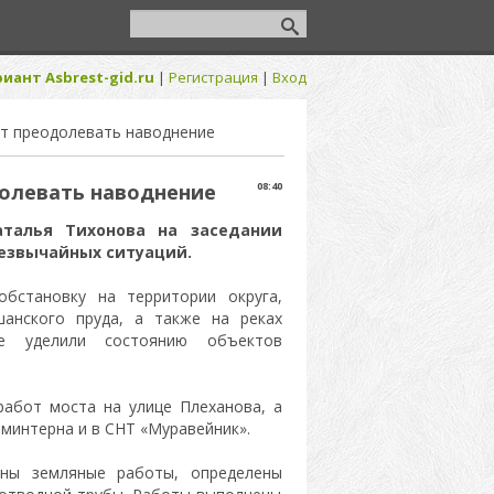
иант Asbrest-gid.ru
|
Регистрация
|
Вход
т преодолевать наводнение
олевать наводнение
08:40
талья Тихонова на заседании
езвычайных ситуаций.
бстановку на территории округа,
шанского пруда, а также на реках
 уделили состоянию объектов
работ моста на улице Плеханова, а
минтерна и в СНТ «Муравейник».
ены земляные работы, определены