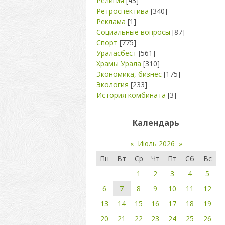
Религия
[43]
Ретроспектива
[340]
Реклама
[1]
Социальные вопросы
[87]
Спорт
[775]
Ураласбест
[561]
Храмы Урала
[310]
Экономика, бизнес
[175]
Экология
[233]
История комбината
[3]
Календарь
«
Июль 2026
»
Пн
Вт
Ср
Чт
Пт
Сб
Вс
1
2
3
4
5
6
7
8
9
10
11
12
13
14
15
16
17
18
19
20
21
22
23
24
25
26