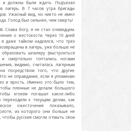
а и должны были ждать. Подъехал
 в лагерь. В 7 часов утра бригады
ов. Ужасный вид, но никто не имел
да. Голод был сильнее, чем смерть!
. Слава богу, я не стал очевидцем.
ления о жестокости. Через 10 дней
 я даже тайком надеялся, что трёх
 возвращены в лагерь, уже больше не
 образовать шпалеру (выстроиться
х и смертельно топтались ногами
шения, видимо, считалась лагерным
на посредством того, что другие
Это не оправдание, если я упоминаю
тво и ярость. Именно это было тем,
 чтобы пленные не делали большого
тобы эгоизм погашал какое-либо
о переходили к текущим делам, как
ское ожесточение показывало,
болоте, из которого они больше не
о, чтобы русские смогли отмыть свои