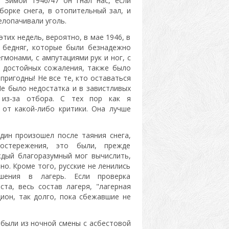
 Зимой 1946/47 он гнал нас, если
орке снега, в отопительный зал, и
елопачивали уголь.
тих недель, вероятно, в мае 1946, в
з бедняг, которые были безнадежно
гмонами, с ампутациями рук и ног, с
х, достойных сожаления, также было
пригодны! Не все те, кто оставаться
е было недостатка и в завистливых
ь из-за отбора. С тех пор как я
 от какой-либо критики. Она лучше
дин произошел после таяния снега,
остережения, это были, прежде
ждый благоразумный мог вычислить,
о. Кроме того, русские не ленились
шения в лагерь. Если проверка
та, весь состав лагеря, "лагерная
цион, так долго, пока сбежавшие не
ибыли из ночной смены с асбестовой