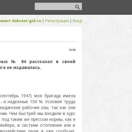
иант Asbrest-gid.ru
|
Регистрация
|
Вход
13:00
нных № 84 рассказал в своей
га не издавалась.
 сентябрь 1947) моя бригада имела
- и надежные 100 %. Условия труда
ражданские рабочие злы, так как они
нам. Чем быстрей мы входили в курс
ь под таким же прессом нормы, как и
вейере, в системе отопления или в
воздействии пыли я уже сообщал.