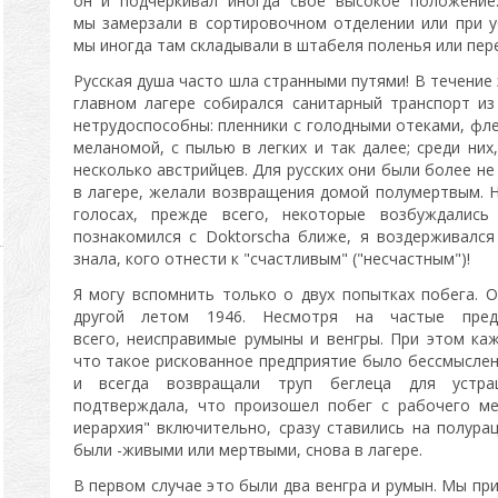
он и подчеркивал иногда своё высокое положение.
мы замерзали в сортировочном отделении или при уб
мы иногда там складывали в штабеля поленья или пер
Русская душа часто шла странными путями! В течение э
главном лагере собирался санитарный транспорт и
нетрудоспособны: пленники с голодными отеками, фле
меланомой, с пылью в легких и так далее; среди ни
несколько австрийцев. Для русских они были более не 
в лагере, желали возвращения домой полумертвым. Н
голосах, прежде всего, некоторые возбуждалис
познакомился с Doktorscha ближе, я воздерживался
знала, кого отнести к "счастливым" ("несчастным")!
Я могу вспомнить только о двух попытках побега. О
другой летом 1946. Несмотря на частые пред
всего, неисправимые румыны и венгры. При этом ка
что такое рискованное предприятие было бессмысленн
и всегда возвращали труп беглеца для устра
подтверждала, что произошел побег с рабочего мес
иерархия" включительно, сразу ставились на полура
были -живыми или мертвыми, снова в лагере.
В первом случае это были два венгра и румын. Мы пр