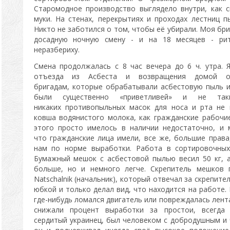
Старомодное производство выглядело внутри, как 
муки. На стенах, перекрытиях и проходах лестниц 
Никто не заботился о том, чтобы её убирали. Моя бр
досадную ночную смену - и на 18 месяцев - ри
неразбериху.
Смена продолжалась с 8 час вечера до 6 ч. утра.
отъезда из Асбеста и возвращения домой о
бригадам, которые обрабатывали асбестовую пыль и 
были существенно «приветливей» и не таки
никаких противопыльных масок для носа и рта не 
ковша водянистого молока, как гражданские рабочие
этого просто имелось в наличии недостаточно, и
что гражданские лица имели, все же, большие права
нам по норме выработки. Работа в сортировочных
Бумажный мешок с асбестовой пылью весил 50 кг, 
больше, но и немного легче. Скрепитель мешков 
Natschalnik (начальник), который отвечал за скрепите
юбкой и только делал вид, что находится на работе.
где-нибудь ломался двигатель или повреждалась лента
снижали процент выработки за простои, всегда
сердитый украинец, был человеком с добродушным и 