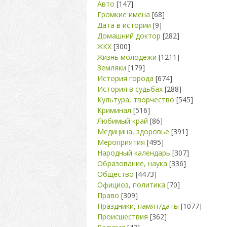
Авто
[147]
Громкие имена
[68]
Дата в истории
[9]
Домашний доктор
[282]
ЖКХ
[300]
Жизнь молодежи
[1211]
Земляки
[179]
История города
[674]
История в судьбах
[288]
Культура, творчество
[545]
Криминал
[516]
Любимый край
[86]
Медицина, здоровье
[391]
Мероприятия
[495]
Народный календарь
[307]
Образование, наука
[336]
Общество
[4473]
Официоз, политика
[70]
Право
[309]
Праздники, памят/даты
[1077]
Происшествия
[362]