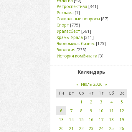
Религия
[43]
Ретроспектива
[341]
Реклама
[1]
Социальные вопросы
[87]
Спорт
[775]
Ураласбест
[561]
Храмы Урала
[311]
Экономика, бизнес
[175]
Экология
[233]
История комбината
[3]
Календарь
«
Июль 2026
»
Пн
Вт
Ср
Чт
Пт
Сб
Вс
1
2
3
4
5
6
7
8
9
10
11
12
13
14
15
16
17
18
19
20
21
22
23
24
25
26