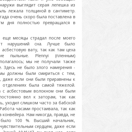
снаружи выглядит серая лепешка из
пыль лежала толщиной в сантиметр.
игада очень скоро была поставлена в
тм дня полностью превращался в
 Я еще месяцы страдал после моего
т нарушений сна. Лучше было
асбестовую вату, так как там цеха
е пыльные. Plennyi (пленным)
полагалось; мы не получали также
. Здесь не было злого намерения -
 мы должны были смириться с тем,
, даже если они были приравнены к
 отделениях была самой тяжелой.
а с асбестовым волокном они были
постоянно вел к заторам, так как
ль, уходил слишком часто за бабской
 Работа часами простаивала, так как
 конвейера. Нам никогда, правда, не
 было 100 %. Высший начальник,
чувствительным сердцем, даже если