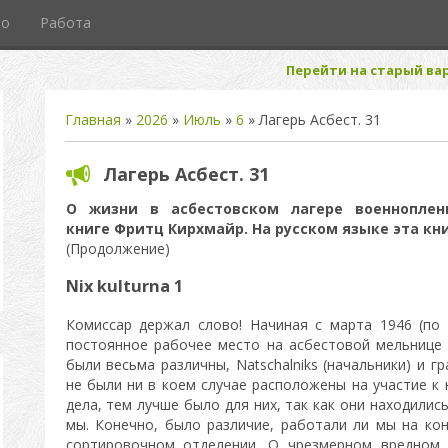
то
Работа
Перейти на старый вар
Главная
»
2026
»
Июль
»
6
» Лагерь Асбест. 31
Лагерь Асбест. 31
О жизни в асбестовском лагере военнопле
книге
Фритц Кирхмайр. На русском языке эта кни
(Продолжение)
Nix kulturna 1
Комиссар держал слово! Начиная с марта 1946 (по
постоянное рабочее место на асбестовой мельнице 
были весьма различны, Natschalniks (начальники) и г
не были ни в коем случае расположены на участие к 
дела, тем лучше было для них, так как они находилис
мы. Конечно, было различие, работали ли мы на кон
сортировочном отделении. О чрезмерном вредном 