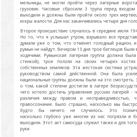
мельницы, не могли пройти через лагерные ворот
грузовик. Часовые сбросили 3 трупа перед входом
выходили и должны были пройти около трех мертвец
искры жалости. Для нас заканчивались четыре дня голо
Второе происшествие случалось в середине июля 1946
Но то, что я услышал утром, взрывало все представ
думали уже о том, что отменят голодный рацион, и
румын не найдут. Вечером 13 дня трое беглецов были
ходячими. Румынская лагерная группа должна была
стенкой); трое ползли на своих четырех костя
собственных земляков. Эта жестокая система устра
руководством самой действенной. Она была усиле
национальные группы должны были на это смотреть. 
о том, какой степени достигли в лагере безрассудс
чего хотело достичь управление русских лагерей -
различия между правом и несправедливостью, ч
правосознание. Было страшно, насколько мы быстр
будто бы ничего не случилось. Это психиче
насколько глубоко уже многие из нас погрязли в 
выходили. Этот акт самосуда служил также и для тог
руки.