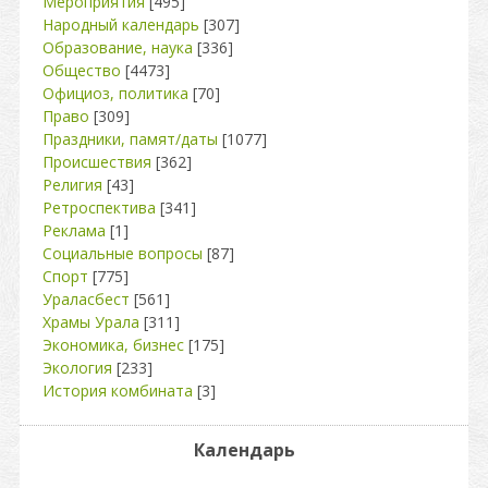
Мероприятия
[495]
Народный календарь
[307]
Образование, наука
[336]
Общество
[4473]
Официоз, политика
[70]
Право
[309]
Праздники, памят/даты
[1077]
Происшествия
[362]
Религия
[43]
Ретроспектива
[341]
Реклама
[1]
Социальные вопросы
[87]
Спорт
[775]
Ураласбест
[561]
Храмы Урала
[311]
Экономика, бизнес
[175]
Экология
[233]
История комбината
[3]
Календарь