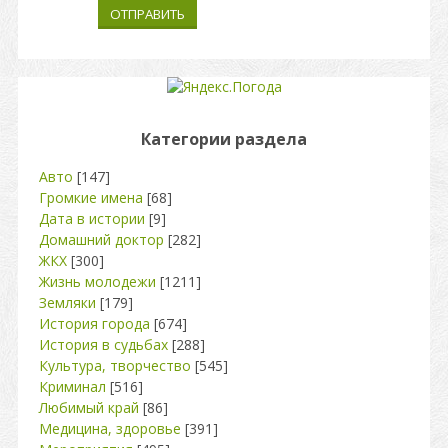
ОТПРАВИТЬ
Категории раздела
Авто
[147]
Громкие имена
[68]
Дата в истории
[9]
Домашний доктор
[282]
ЖКХ
[300]
Жизнь молодежи
[1211]
Земляки
[179]
История города
[674]
История в судьбах
[288]
Культура, творчество
[545]
Криминал
[516]
Любимый край
[86]
Медицина, здоровье
[391]