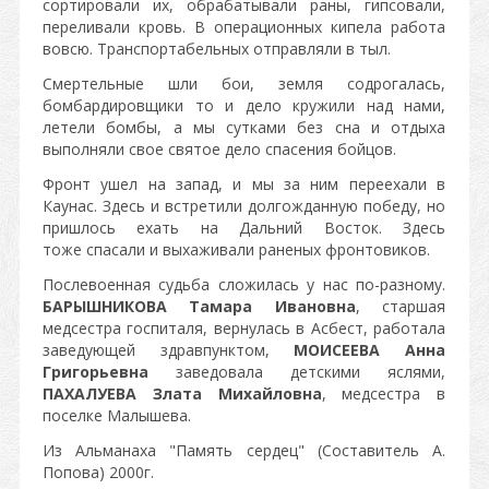
сортировали их, обрабатывали раны, гипсовали,
переливали кровь. В операционных кипела работа
вовсю. Транспортабельных отправляли в тыл.
Смертельные шли бои, земля содрогалась,
бомбардировщики то и дело кружили над нами,
летели бомбы, а мы сутками без сна и отдыха
выполняли свое святое дело спасения бойцов.
Фронт ушел на запад, и мы за ним переехали в
Каунас. Здесь и встретили долгожданную победу, но
пришлось ехать на Дальний Восток. Здесь
тоже спасали и выхаживали раненых фронтовиков.
Послевоенная судьба сложилась у нас по-разному.
БАРЫШНИКОВА Тамара Ивановна
, старшая
медсестра госпиталя, вернулась в Асбест, работала
заведующей здравпунктом,
МОИСЕЕВА Анна
Григорьевна
заведовала детскими яслями,
ПАХАЛУЕВА Злата Михайловна
, медсестра в
поселке Малышева.
Из Альманаха "Память сердец" (Составитель А.
Попова) 2000г.