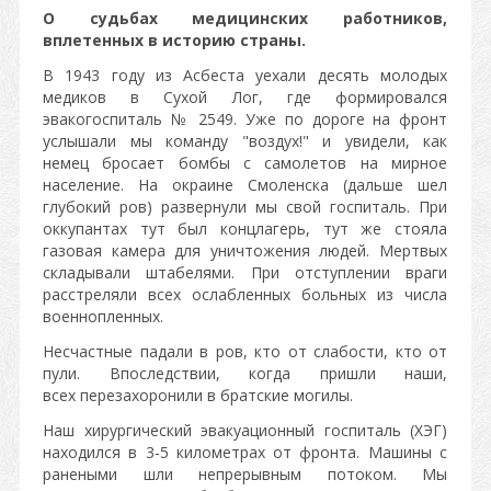
О судьбах медицинских работников,
вплетенных в историю страны.
В 1943 году из Асбеста уехали десять молодых
медиков в Сухой Лог, где формировался
эвакогоспиталь № 2549. Уже по дороге на фронт
услышали мы команду "воздух!" и увидели, как
немец бросает бомбы с самолетов на мирное
население. На окраине Смоленска (дальше шел
глубокий ров) развернули мы свой госпиталь. При
оккупантах тут был концлагерь, тут же стояла
газовая камера для уничтожения людей. Мертвых
складывали штабелями. При отступлении враги
расстреляли всех ослабленных больных из числа
военнопленных.
Несчастные падали в ров, кто от слабости, кто от
пули. Впоследствии, когда пришли наши,
всех перезахоронили в братские могилы.
Наш хирургический эвакуационный госпиталь (ХЭГ)
находился в 3-5 километрах от фронта. Машины с
ранеными шли непрерывным потоком. Мы