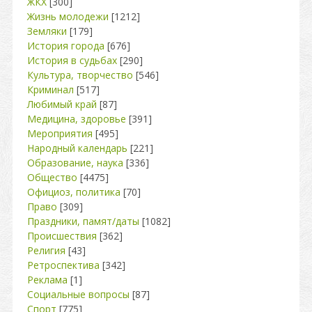
ЖКХ
[300]
Жизнь молодежи
[1212]
Земляки
[179]
История города
[676]
История в судьбах
[290]
Культура, творчество
[546]
Криминал
[517]
Любимый край
[87]
Медицина, здоровье
[391]
Мероприятия
[495]
Народный календарь
[221]
Образование, наука
[336]
Общество
[4475]
Официоз, политика
[70]
Право
[309]
Праздники, памят/даты
[1082]
Происшествия
[362]
Религия
[43]
Ретроспектива
[342]
Реклама
[1]
Социальные вопросы
[87]
Спорт
[775]