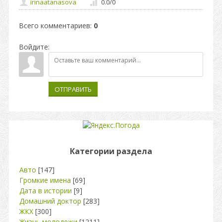
irinaatanasova
0.0
/
0
Всего комментариев
:
0
Войдите:
ОТПРАВИТЬ
Категории раздела
Авто
[147]
Громкие имена
[69]
Дата в истории
[9]
Домашний доктор
[283]
ЖКХ
[300]
Жизнь молодежи
[1211]