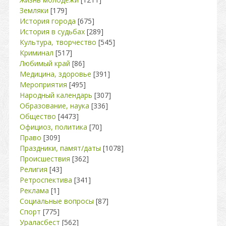
Земляки
[179]
История города
[675]
История в судьбах
[289]
Культура, творчество
[545]
Криминал
[517]
Любимый край
[86]
Медицина, здоровье
[391]
Мероприятия
[495]
Народный календарь
[307]
Образование, наука
[336]
Общество
[4473]
Официоз, политика
[70]
Право
[309]
Праздники, памят/даты
[1078]
Происшествия
[362]
Религия
[43]
Ретроспектива
[341]
Реклама
[1]
Социальные вопросы
[87]
Спорт
[775]
Ураласбест
[562]