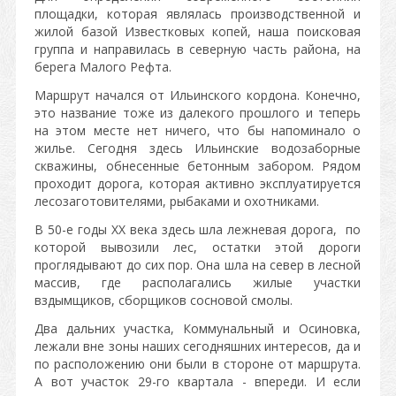
площадки, которая являлась производственной и
жилой базой Известковых копей, наша поисковая
группа и направилась в северную часть района, на
берега Малого Рефта.
Маршрут начался от Ильинского кордона. Конечно,
это название тоже из далекого прошлого и теперь
на этом месте нет ничего, что бы напоминало о
жилье. Сегодня здесь Ильинские водозаборные
скважины, обнесенные бетонным забором. Рядом
проходит дорога, которая активно эксплуатируется
лесозаготовителями, рыбаками и охотниками.
В 50-е годы XX века здесь шла
лежневая дорога, по
которой
вывозили лес, остатки
этой дороги
проглядывают до сих пор. Она шла на север в лесной
массив, где располагались жилые участки
вздымщиков, сборщиков сосновой смолы.
Два дальних участка, Коммунальный и Осиновка,
лежали вне зоны наших сегодняшних интересов, да и
по расположению они были в стороне от маршрута.
А вот участок 29-го квартала - впереди. И если