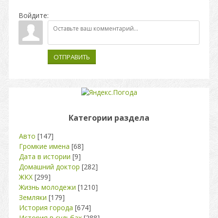
Войдите:
ОТПРАВИТЬ
Категории раздела
Авто
[147]
Громкие имена
[68]
Дата в истории
[9]
Домашний доктор
[282]
ЖКХ
[299]
Жизнь молодежи
[1210]
Земляки
[179]
История города
[674]
История в судьбах
[288]