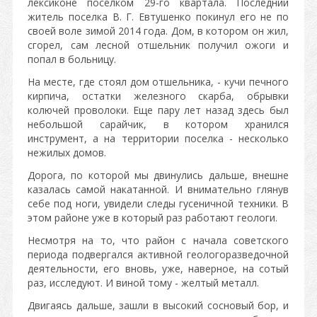
лексиконе поселком 29-го квартала. Последний
житель поселка В. Г. Евтушенко покинул его не по
своей воле зимой 2014 года. Дом, в котором он жил,
сгорел, сам лесной отшельник получил ожоги и
попал в больницу.
На месте, где стоял дом отшельника, - кучи печного
кирпича, остатки железного скарба, обрывки
колючей проволоки. Еще пару лет назад здесь был
небольшой сарайчик, в котором хранился
инструмент, а на территории поселка - несколько
нежилых домов.
Дорога, по которой мы двинулись дальше, внешне
казалась самой накатанной. И внимательно глянув
себе под ноги, увидели следы гусеничной техники. В
этом районе уже в который раз работают геологи.
Несмотря на то, что район с начала советского
периода подвергался активной геологоразведочной
деятельности, его вновь, уже, наверное, на сотый
раз, исследуют. И виной тому - желтый металл.
Двигаясь дальше, зашли в высокий сосновый бор, и