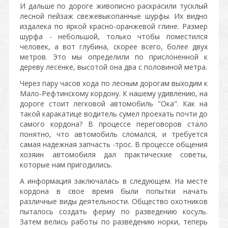
И дальше по дороге живописно раскрасили тусклый
лесной пейзаж свежевыкопанные шурфы. Их видно
издалека по яркой красно-оранжевой глине. Размер
шурфа - небольшой, только чтобы поместился
человек, а вот глубина, скорее всего, более двух
метров. Это мы определили по прислоненной к
дереву лесенке, высотой она два с половиной метра.
Через пару часов хода по лесным дорогам выходим к
Мало-Рефтинскому кордону. К нашему удивлению, на
дороге стоит легковой автомобиль "Ока". Как на
такой каракатице водитель сумел проехать почти до
самого кордона? В процессе переговоров стало
понятно, что автомобиль сломался, и требуется
самая надежная запчасть -трос. В процессе общения
хозяин автомобиля дал практические советы,
которые нам пригодились.
А информация заключалась в следующем. На месте
кордона в свое время были попытки начать
различные виды деятельности. Общество охотников
пыталось создать ферму по разведению косуль.
Затем велись работы по разведению норки, теперь