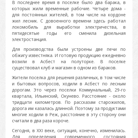
В последнее время в поселке было два барака, в
которых жили временные рабочие. Четыре дома -
для постоянных жителей, в том числе на кордоне
жил лесник. С довоенного времени здесь работал
локомобиль для выработки электричества, в
пятидесятые годы его сменила дизельная
электростанция.
Для производства были устроены две печи по
обжигу известняка. И готовую продукцию ежедневно
возили в Асбест на полуторке. В поселке
существовал клуб и магазин в одном из бараков.
Жители поселка для решения различных, в том числе
и бытовых вопросов, ходили в Асбест по лесным
дорогам. Это через поселки Коммунальный, 29-го
квартала, Ильинский, Окунево. Расстояние - около
тридцати километров. По рассказам старожилов,
дорога им казалась длинной. Поэтому за продуктами
многие ходили в Реж, расстояние в эту сторону они
считали в два раза короче.
Сегодня, в XXI веке, ситуация, конечно, изменилась.
Для определения современного состояния