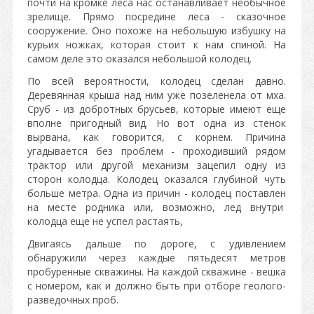
почти на кромке леса нас останавливает необычное
зрелище. Прямо посредине леса - сказочное
сооружение. Оно похоже на небольшую избушку на
курьих ножках, которая стоит к нам спиной. На
самом деле это оказался небольшой колодец.
По всей вероятности, колодец сделан давно.
Деревянная крыша над ним уже позеленела от мха.
Сруб - из добротных брусьев, которые имеют еще
вполне пригодный вид. Но вот одна из стенок
вырвана, как говорится, с корнем. Причина
угадывается без проблем - проходивший рядом
трактор или другой механизм зацепил одну из
сторон колодца. Колодец оказался глубиной чуть
больше метра. Одна из причин - колодец поставлен
на месте родника или, возможно, лед внутри
колодца еще не успел растаять,
Двигаясь дальше по дороге, с удивлением
обнаружили через каждые пятьдесят метров
пробуренные скважины. На каждой скважине - вешка
с номером, как и должно быть при отборе геолого-
разведочных проб.