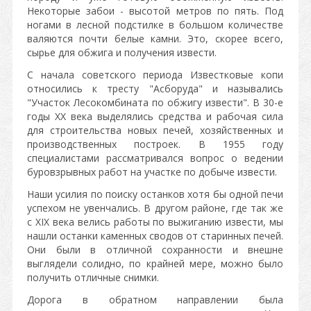
Некоторые забои - высотой метров по пять. Под
ногами в лесной подстилке в большом количестве
валяются почти белые камни. Это, скорее всего,
сырье для обжига и получения извести.
С начала советского периода Известковые копи
относились к тресту "Асборуда" и назывались
"Участок Лесокомбината по обжигу извести". В 30-е
годы XX века выделялись средства и рабочая сила
для строительства новых печей, хозяйственных и
производственных построек. В 1955 году
специалистами рассматривался вопрос о ведении
буровзрывных работ на участке по добыче извести.
Наши усилия по поиску останков хотя бы одной печи
успехом не увенчались. В другом районе, где так же
с XIX века велись работы по выжиганию извести, мы
нашли останки каменных сводов от старинных печей.
Они были в отличной сохранности и внешне
выглядели солидно, по крайней мере, можно было
получить отличные снимки.
Дорога в обратном направлении была