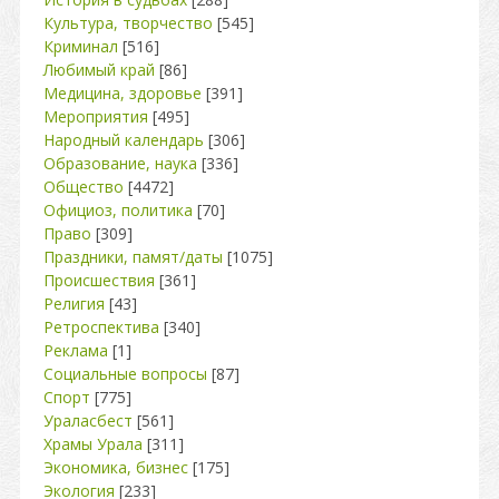
Культура, творчество
[545]
Криминал
[516]
Любимый край
[86]
Медицина, здоровье
[391]
Мероприятия
[495]
Народный календарь
[306]
Образование, наука
[336]
Общество
[4472]
Официоз, политика
[70]
Право
[309]
Праздники, памят/даты
[1075]
Происшествия
[361]
Религия
[43]
Ретроспектива
[340]
Реклама
[1]
Социальные вопросы
[87]
Спорт
[775]
Ураласбест
[561]
Храмы Урала
[311]
Экономика, бизнес
[175]
Экология
[233]