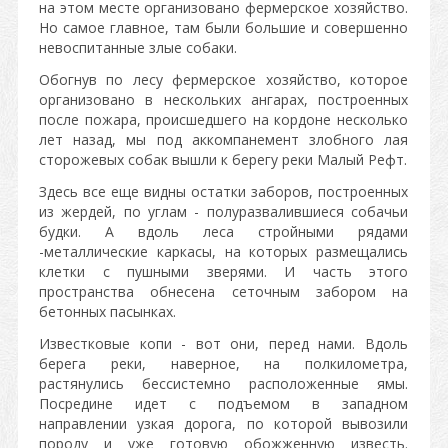
на этом месте организовано фермерское хозяйство.
Но самое главное, там были большие и совершенно
невоспитанные злые собаки.
Обогнув по лесу фермерское хозяйство, которое
организовано в нескольких ангарах, построенных
после пожара, происшедшего на кордоне несколько
лет назад, мы под аккомпанемент злобного лая
сторожевых собак вышли к берегу реки Малый Рефт.
Здесь все еще видны остатки заборов, построенных
из жердей, по углам - полуразвалившиеся собачьи
будки. А вдоль леса стройными рядами
-металлические каркасы, на которых размещались
клетки с пушными зверями. И часть этого
пространства обнесена сеточным забором на
бетонных пасынках.
Известковые копи - вот они, перед нами. Вдоль
берега реки, наверное, на полкилометра,
растянулись бессистемно расположенные ямы.
Посредине
идет с подъемом в западном
направлении узкая дорога, по которой вывозили
породу и уже готовую обожженную известь.