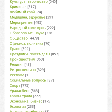
Культура, творчество
[545]
Криминал
[517]
Любимый край
[74]
Медицина, здоровье
[391]
Мероприятия
[495]
Народный календарь
[222]
Образование, наука
[336]
Общество
[4478]
Официоз, политика
[70]
Право
[309]
Праздники, памят/даты
[857]
Происшествия
[363]
Религия
[43]
Ретроспектива
[329]
Реклама
[1]
Социальные вопросы
[87]
Спорт
[775]
Ураласбест
[563]
Храмы Урала
[222]
Экономика, бизнес
[175]
Экология
[233]
История комбината
[3]