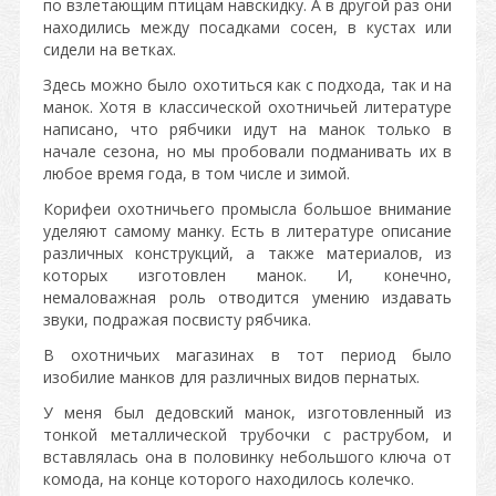
по взлетающим птицам навскидку. А в другой раз они
находились между посадками сосен, в кустах или
сидели на ветках.
Здесь можно было охотиться как с подхода, так и на
манок. Хотя в классической охотничьей литературе
написано, что рябчики идут на манок только в
начале сезона, но мы пробовали подманивать их в
любое время года, в том числе и зимой.
Корифеи охотничьего промысла большое внимание
уделяют самому манку. Есть в литературе описание
различных конструкций, а также материалов, из
которых изготовлен манок. И, конечно,
немаловажная роль отводится умению издавать
звуки, подражая посвисту рябчика.
В охотничьих магазинах в тот период было
изобилие манков для различных видов пернатых.
У меня был дедовский манок, изготовленный из
тонкой металлической трубочки с раструбом, и
вставлялась она в половинку небольшого ключа от
комода, на конце которого находилось колечко.