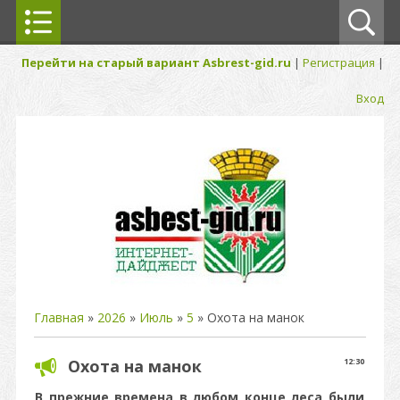
Перейти на старый вариант Asbrest-gid.ru
|
Регистрация
|
Вход
Главная
»
2026
»
Июль
»
5
» Охота на манок
Охота на манок
12:30
В прежние времена в любом конце леса были