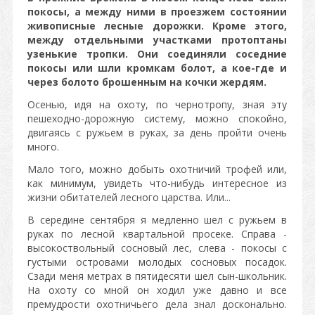
покосы, а между ними в проезжем состоянии
живописные лесные дорожки. Кроме этого,
между отдельными участками протоптаны
узенькие тропки. Они соединяли соседние
покосы или шли кромкам болот, а кое-где и
через болото брошенным на кочки жердям.
Осенью, идя на охоту, по чернотропу, зная эту
пешеходно-дорожную систему, можно спокойно,
двигаясь с ружьем в руках, за день пройти очень
много.
Мало того, можно добыть охотничий трофей или,
как минимум, увидеть что-нибудь интересное из
жизни обитателей лесного царства. Или...
В середине сентября я медленно шел с ружьем в
руках по лесной квартальной просеке. Справа -
высокоствольный сосновый лес, слева - покосы с
густыми островами молодых сосновых посадок.
Сзади меня метрах в пятидесяти шел сын-школьник.
На охоту со мной он ходил уже давно и все
премудрости охотничьего де
ла знал досконально.