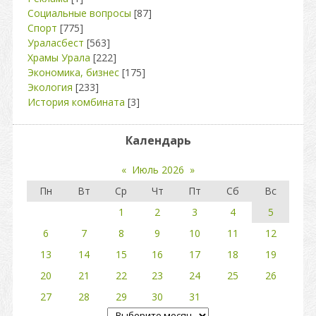
Социальные вопросы
[87]
Спорт
[775]
Ураласбест
[563]
Храмы Урала
[222]
Экономика, бизнес
[175]
Экология
[233]
История комбината
[3]
Календарь
«
Июль 2026
»
Пн
Вт
Ср
Чт
Пт
Сб
Вс
1
2
3
4
5
6
7
8
9
10
11
12
13
14
15
16
17
18
19
20
21
22
23
24
25
26
27
28
29
30
31