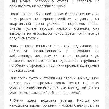
Шли молча, осторожно ступая и стараясь не
производить ни малейшего шума.
После покосов была небольшая болотистая низинка
с метровым по ширине ручейком. И дальше от
квартальной тропа уходила с подъемом влево.
Сквозь густые заросли мелкого осинника она
выходила на небольшой покос. Здесь почти всегда
водились глухари.
Дальше тропа извилистой лентой поднималась на
небольшую возвышенность и выходила на
заброшенную лежневку. От начала покоса и до
лежневки несколько лет назад весь лес вырубили и
по обеим сторонам от тропинки провели культурные
посадки сосны.
Они росли густо и стройными рядами. Между ними
небольшими островами росли кусты. На этом
участке в изобилии были рябчики. Между собой этот
участок мы называли "рябчиная дорожка".
Рябчики здесь водились всегда. Иногда они
находились вдоль тропинки, и можно было стрелять