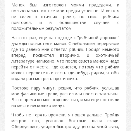
Манок был изготовлен моими прадедами, и
пользовались им все мои предки успешно. И хотя я
не силен в птичьих трелях, но свист рябчика
повторял, и в большинстве случаев с
положительным результатом.
На этот раз, еще на подходе к "рябчиной дорожке"
дважды посвистел в манок. С небольшим перерывом
где-то далеко мне ответил рябчик. Пройдя немного
вперед, посвистел вторично. В охотничьей
литературе написано, что после свиста манком надо
перейти от места, где свистел, потому что рябчик
может перелететь и сесть где-нибудь рядом, чтобы
издали рассмотреть противника.
Постояв пару минут, решил, что рябчик, услышав
мои фальшивые трели, улетел или просто замолчал.
В это время ко мне подошел сын, и мы еще постояли
на месте несколько минут.
Чтобы не терять времени, я пошел дальше. Пройдя
метров сто, услышал быстрые шаги сзади.
Обернувшись, увидел быстро идущего за мной сына,