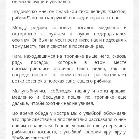
он махал рукой и улыбался.
Подойдя ко мне, он с улыбкой тихо шепнул: "Смотри,
рябчик!", и показал рукой в посадки справа от нас.
Между рядами сосновых посадок медленно и
осторожно с ружьем в руках подкрадывался
охотник. Он был на местности ниже нас и подходил к
тому месту, где я свистел в последний раз.
Нам, находившимся на тропинке выше него, сквозь
ряды посадок, которые в этом месте
просматривались отлично, было видно, как он
сосредоточенно и внимательно рассматривает
ветки сосенок в поисках свистевшего рябчика.
Мы улыбнулись, соблюдая тишину и конспирацию,
медленно и бесшумно пошли по тропинке еще
дальше, чтобы охотник нас не увидел.
Во время обеда у костра мы с улыбкой обсуждали
это происшествие и впоследствии рассказали о нем
нашим товарищам. Теперь, услышав в лесу переливы
рябчиного посвиста, с улыбкой говорим друг другу:
"Рябчик свистит!".