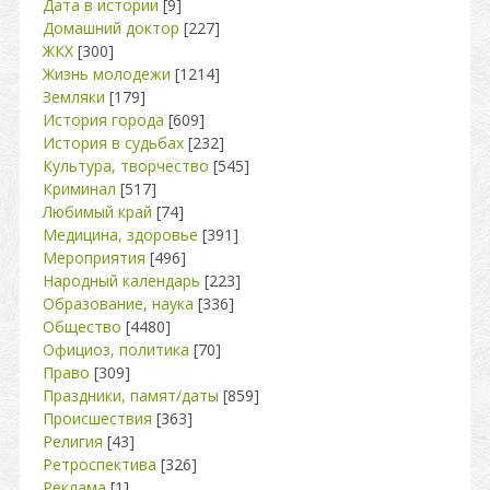
Дата в истории
[9]
Домашний доктор
[227]
ЖКХ
[300]
Жизнь молодежи
[1214]
Земляки
[179]
История города
[609]
История в судьбах
[232]
Культура, творчество
[545]
Криминал
[517]
Любимый край
[74]
Медицина, здоровье
[391]
Мероприятия
[496]
Народный календарь
[223]
Образование, наука
[336]
Общество
[4480]
Официоз, политика
[70]
Право
[309]
Праздники, памят/даты
[859]
Происшествия
[363]
Религия
[43]
Ретроспектива
[326]
Реклама
[1]