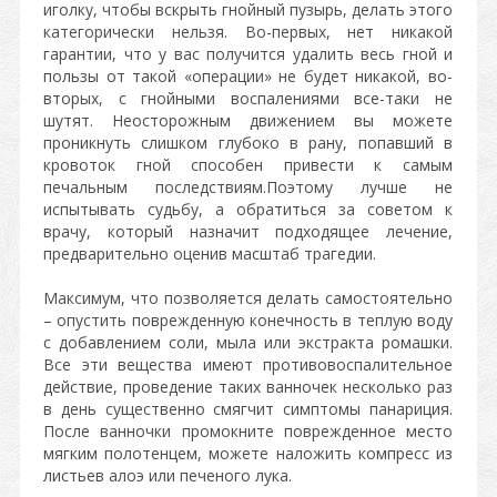
иголку, чтобы вскрыть гнойный пузырь, делать этого
категорически нельзя. Во-первых, нет никакой
гарантии, что у вас получится удалить весь гной и
пользы от такой «операции» не будет никакой, во-
вторых, с гнойными воспалениями все-таки не
шутят. Неосторожным движением вы можете
проникнуть слишком глубоко в рану, попавший в
кровоток гной способен привести к самым
печальным последствиям.Поэтому лучше не
испытывать судьбу, а обратиться за советом к
врачу, который назначит подходящее лечение,
предварительно оценив масштаб трагедии.
Максимум, что позволяется делать самостоятельно
– опустить поврежденную конечность в теплую воду
с добавлением соли, мыла или экстракта ромашки.
Все эти вещества имеют противовоспалительное
действие, проведение таких ванночек несколько раз
в день существенно смягчит симптомы панариция.
После ванночки промокните поврежденное место
мягким полотенцем, можете наложить компресс из
листьев алоэ или печеного лука.