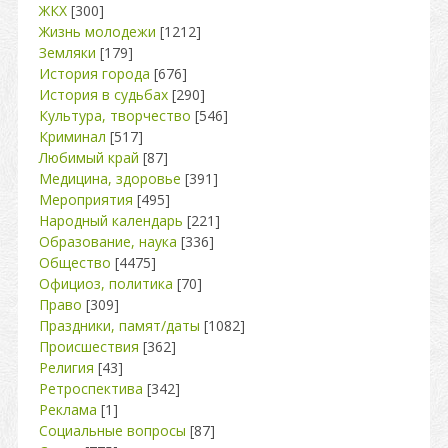
ЖКХ
[300]
Жизнь молодежи
[1212]
Земляки
[179]
История города
[676]
История в судьбах
[290]
Культура, творчество
[546]
Криминал
[517]
Любимый край
[87]
Медицина, здоровье
[391]
Мероприятия
[495]
Народный календарь
[221]
Образование, наука
[336]
Общество
[4475]
Официоз, политика
[70]
Право
[309]
Праздники, памят/даты
[1082]
Происшествия
[362]
Религия
[43]
Ретроспектива
[342]
Реклама
[1]
Социальные вопросы
[87]