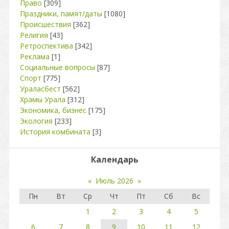
Право
[309]
Праздники, памят/даты
[1080]
Происшествия
[362]
Религия
[43]
Ретроспектива
[342]
Реклама
[1]
Социальные вопросы
[87]
Спорт
[775]
Ураласбест
[562]
Храмы Урала
[312]
Экономика, бизнес
[175]
Экология
[233]
История комбината
[3]
Календарь
«
Июль 2026
»
Пн
Вт
Ср
Чт
Пт
Сб
Вс
1
2
3
4
5
6
7
8
9
10
11
12