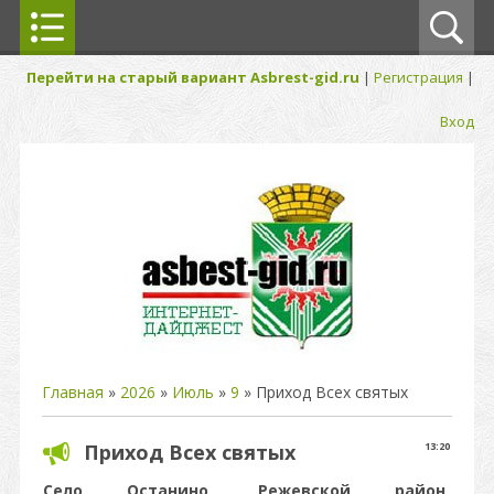
Перейти на старый вариант Asbrest-gid.ru
|
Регистрация
|
Вход
Главная
»
2026
»
Июль
»
9
» Приход Всех святых
Приход Всех святых
13:20
Село Останино, Режевской район,