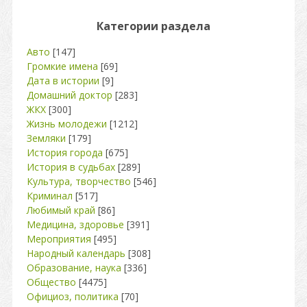
Категории раздела
Авто
[147]
Громкие имена
[69]
Дата в истории
[9]
Домашний доктор
[283]
ЖКХ
[300]
Жизнь молодежи
[1212]
Земляки
[179]
История города
[675]
История в судьбах
[289]
Культура, творчество
[546]
Криминал
[517]
Любимый край
[86]
Медицина, здоровье
[391]
Мероприятия
[495]
Народный календарь
[308]
Образование, наука
[336]
Общество
[4475]
Официоз, политика
[70]