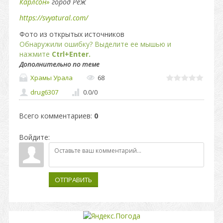
Карлсон»
город Реж
https://svyatural.com/
Фото из открытых источников
Обнаружили ошибку? Выделите ее мышью и
нажмите
Ctrl+Enter.
Дополнительно по теме
Храмы Урала
68
drug6307
0.0
/
0
Всего комментариев
:
0
Войдите:
ОТПРАВИТЬ