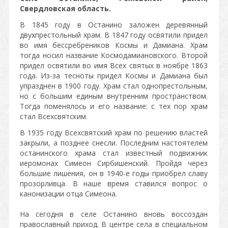
Свердловская область.
В 1845 году в Останино заложен деревянный
двухпрестольный храм. В 1847 году освятили придел
во имя бессребреников Космы и Дамиана. Храм
тогда носил название Космодамиановского. Второй
придел освятили во имя Всех святых в ноябре 1863
года. Из-за тесноты придел Космы и Дамиана был
упразднен в 1900 году. Храм стал однопрестольным,
но с большим единым внутренним пространством.
Тогда поменялось и его название: с тех пор храм
стал Всехсвятским.
В 1935 году Всехсвятский храм по решению властей
закрыли, а позднее снесли. Последним настоятелем
останинского храма стал известный подвижник
иеромонах Симеон Сирбишенский. Пройдя через
большие лишения, он в 1940-е годы приобрел славу
прозорливца. В наше время ставился вопрос о
канонизации отца Симеона.
На сегодня в селе Останино вновь воссоздан
православный приход. В центре села в специальном