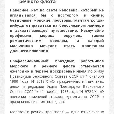
речного флота
Наверное, нет на свете человека, который не
вглядывался бы с восторгом в синие,
бездонные морские просторы, мечтая когда-
нибудь отправиться на белоснежном лайнере
в захватывающее путешествие. Неслучайно
профессия моряка окружена таким
романтическим ореолом, и каждый
мальчишка мечтает стать капитаном
дальнего плавания.
Профессиональный праздник работников
морского и речного флота отмечается
ежегодно в первое воскресенье июля
по Указу
Президиума Верховного Совета СССР от 1 октября
1980 года N 3018-Х «О праздничных и памятных
днях», в редакции Указа Президиума Верховного
Совета СССР от 1 ноября 1988 года N 9724-XI «О
внесении изменений в законодательство СССР о
праздничных и памятных днях».
Морской и речной транспорт — одна из ключевых