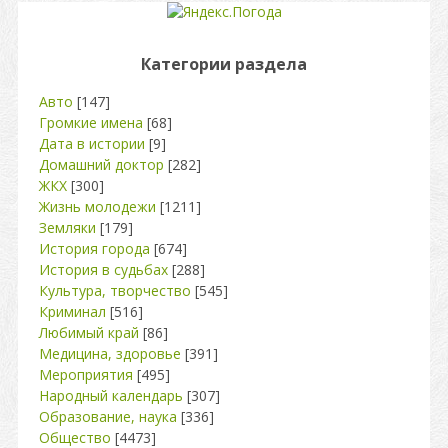
Категории раздела
Авто
[147]
Громкие имена
[68]
Дата в истории
[9]
Домашний доктор
[282]
ЖКХ
[300]
Жизнь молодежи
[1211]
Земляки
[179]
История города
[674]
История в судьбах
[288]
Культура, творчество
[545]
Криминал
[516]
Любимый край
[86]
Медицина, здоровье
[391]
Мероприятия
[495]
Народный календарь
[307]
Образование, наука
[336]
Общество
[4473]