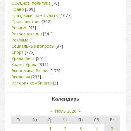
Официоз, политика
[70]
Право
[309]
Праздники, памят/даты
[1077]
Происшествия
[362]
Религия
[43]
Ретроспектива
[341]
Реклама
[1]
Социальные вопросы
[87]
Спорт
[775]
Ураласбест
[561]
Храмы Урала
[311]
Экономика, бизнес
[175]
Экология
[233]
История комбината
[3]
Календарь
«
Июль 2026
»
Пн
Вт
Ср
Чт
Пт
Сб
Вс
1
2
3
4
5