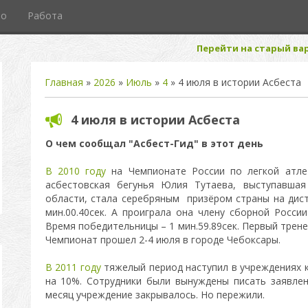
то
Работа
Перейти на старый вар
Главная
»
2026
»
Июль
»
4
» 4 июля в истории Асбеста
4 июля в истории Асбеста
О чем сообщал "Асбест-Гид" в этот день
В 2010 году
на Чемпионате России по легкой атлети
асбестовская бегунья Юлия Тутаева, выступавшая
области, стала серебряным призёром страны на дист
мин.00.40сек. А проиграла она члену сборной Росси
Время победительницы – 1 мин.59.89сек. Первый трен
Чемпионат прошел 2-4 июля в городе Чебоксары.
В 2011 году
тяжелый период наступил в учреждениях 
на 10%. Сотрудники были вынуждены писать заявлен
месяц учреждение закрывалось. Но пережили.