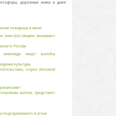
светофоры, дорожные знаки и даже
вские пожарные в июне.
их электростанциях вызывают
ионате России.
е инвалиды пишут жалобы
еждения культуры
оятельствах, сгорел легковой
ериканским?
олучении взятки, предстанет
и подозреваемого в угоне