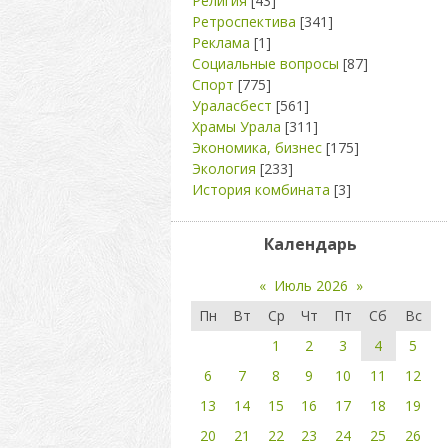
Религия
[43]
Ретроспектива
[341]
Реклама
[1]
Социальные вопросы
[87]
Спорт
[775]
Ураласбест
[561]
Храмы Урала
[311]
Экономика, бизнес
[175]
Экология
[233]
История комбината
[3]
Календарь
«
Июль 2026
»
Пн
Вт
Ср
Чт
Пт
Сб
Вс
1
2
3
4
5
6
7
8
9
10
11
12
13
14
15
16
17
18
19
20
21
22
23
24
25
26