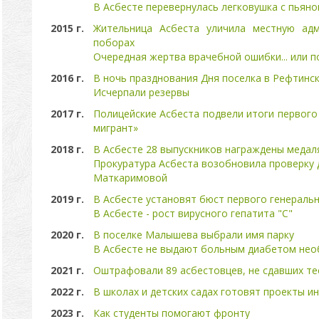
В Асбесте перевернулась легковушка с пьян
2015 г.
Жительница Асбеста уличила местную ад
поборах
Очередная жертва врачебной ошибки... или п
2016 г.
В ночь празднования Дня поселка в Рефтинс
Исчерпали резервы
2017 г.
Полицейские Асбеста подвели итоги первого
мигрант»
2018 г.
В Асбесте 28 выпускников награждены медаля
Прокуратура Асбеста возобновила проверку 
Маткаримовой
2019 г.
В Асбесте установят бюст первого генераль
В Асбесте - рост вирусного гепатита "С"
2020 г.
В поселке Малышева выбрали имя парку
В Асбесте не выдают больным диабетом нео
2021 г.
Оштрафовали 89 асбестовцев, не сдавших т
2022 г.
В школах и детских садах готовят проекты 
2023 г.
Как студенты помогают фронту