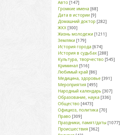
Авто
[147]
Громкие имена
[68]
Дата в истории
[9]
Домашний доктор
[282]
ЖКХ
[300]
Жизнь молодежи
[1211]
Земляки
[179]
История города
[674]
История в судьбах
[288]
Культура, творчество
[545]
Криминал
[516]
Любимый край
[86]
Медицина, здоровье
[391]
Мероприятия
[495]
Народный календарь
[307]
Образование, наука
[336]
Общество
[4473]
Официоз, политика
[70]
Право
[309]
Праздники, памят/даты
[1077]
Происшествия
[362]