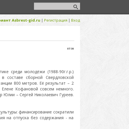
иант Asbrest-gid.ru
|
Регистрация
|
Вход
07:30
ке среди молодёжи (1988-90г.г.р.)
 в составе сборной Свердловской
анции 800 метров.
Её результат – 2
и Елене Кофановой совсем немного.
ер Юлии – Сергей Николаевич Гуреев.
культуры: финансирование сократили
ия на отпуска без содержания - на