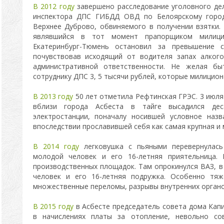
В 2012 году
завершено расследование уголовного де
инспектора ДПС ГИБДД ОВД по Белоярскому городс
Верхнее Дуброво, обвиняемого в получении взятки.
являвшийся в тот момент прапорщиком милици
Екатеринбург-Тюмень остановил за превышение 
почувствовав исходящий от водителя запах алкого
административной ответственности. Не желая бы
сотруднику ДПС 3, 5 тысячи рублей, которые милицион
В 2013 году
50 лет отметила Рефтинская ГРЭС. 3 июля 
вблизи города Асбеста в тайге высадился дес
электростанции, поначалу носившей условное наз
впоследствии прославившей себя как самая крупная и
В 2014 году
легковушка с пьяными перевернулась 
молодой человек и его 16-летняя приятельница.
производственных площадок. Там опрокинулся ВАЗ, в
человек и его 16-летняя подружка. Особенно тя
множественные переломы, разрывы внутренних органо
В 2015 году
в Асбесте председатель совета дома Кап
в начислениях платы за отопление, невольно со