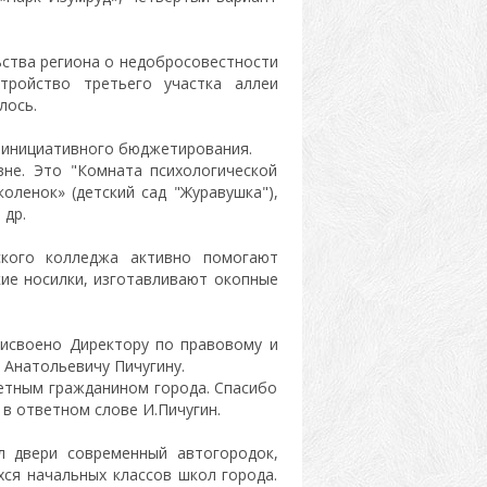
ства региона о недобросовестности
стройство третьего участка аллеи
илось.
ы инициативного бюджетирования.
не. Это "Комната психологической
оленок» (детский сад "Журавушка"),
 др.
ского колледжа активно помогают
ие носилки, изготавливают окопные
исвоено Директору по правовому и
Анатольевичу Пичугину.
четным гражданином города. Спасибо
 в ответном слове И.Пичугин.
 двери современный автогородок,
хся начальных классов школ города.