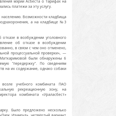
вления мэрии Асбеста о тарифах на
лись платежи за эту услугу.
уг населению. Возможности кладбища
подзахоронения, а на кладбище №3
 отказе в возбуждении уголовного
вление об отказе в возбуждении
ванно, в связи с чем оно отменено,
льной процессуальной проверки», —
 Маткаримовой были обнаружены 6
емую "передержку". По сведениям
тв на их содержание, однако собаки
и возле учебного комбината ПАО
кальную рекреационную зону, на
иректора комбината «Ураласбест»
рку. Было предложено несколько
 «Парк Изумруд», четвёртый вариант