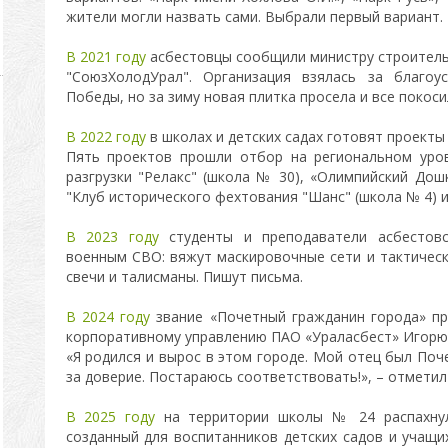
жители могли назвать сами. Выбрали первый вариант.
В 2021 году
асбестовцы сообщили министру строитель
"СоюзХолодУрал". Организация взялась за благоу
Победы, но за зиму новая плитка просела и все покос
В 2022 году
в школах и детских садах готовят проект
Пять проектов прошли отбор на региональном уров
разгрузки "Релакс" (школа № 30), «Олимпийский Дошк
"Клуб исторического фехтования "Шанс" (школа № 4) и
В 2023 году
студенты и преподаватели асбестов
военным СВО: вяжут маскировочные сети и тактическ
свечи и талисманы. Пишут письма.
В 2024 году
звание «Почетный гражданин города» пр
корпоративному управлению ПАО «Ураласбест» Игорю 
«Я родился и вырос в этом городе. Мой отец был По
за доверие. Постараюсь соответствовать!», – отметил
В 2025 году
на территории школы № 24 распахнул
созданный для воспитанников детских садов и учащи