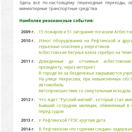
Здесь всё по-настоящему: пешеходные переходы, 
миниатюрные транспортные средства.
Наиболее резонансные события:
2009 г.
15 пожаров и 51 загорание погасили Асбесто
2010 г.
Износ оборудования на Рефтинской и друг
серьезные опасения у энергетиков.
Асбестовская бегунья взяла серебро на Чемп
2011 г.
Доведенные до отчаянья асбестовски
президенту, через интернет.
В городе из-за безденежья закрываются учр
На улице Некрасова, при невыясненных обст
автомобиль
Автопроисшествие со смертельным исходом.
2012 г.
Что ждет "Русский магний", который стал ам
Бывший сотрудник милиции, обвиняемый в п
перед судом
2013 г.
У Рефтинской ГРЭС круглая дата
2014 г.
В Рефтинском «по горячим следам» задержал