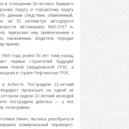
ла в отношении 26-летнего бывшего
кому округу и городскому округу
 По данным следствия, обвиняемый,
и, на 32 километре автодороги
скорости автомашину ВАЗ-2107 и,
ля, пригрозил ему привлечением к
ть наказанным, водитель передал
ер принял.
1963 года, ровно 50 лет тому назад,
ант первых строителей будущей
вание Новой Свердловской ГРЭС, а
 мощная в стране Рефтинская ГРЭС.
в Асбесте. Пострадали 22-летний
 Инцидент произошел на одной из
 котором сидели 22-летний молодой
жело пострадала девочка — у нее
в, политравма.
итолина Линич, пытаясь разобраться
вершила коммунальный переворот.