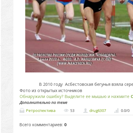
В 2010 году Асбестовская бегунья взяла сер
Фото из открытых источников
Обнаружили ошибку? Выделите ее мышью и нажмите
C
Дополнительно по теме
Ретроспектива
53
drug6307
0.0
/
0
Всего комментариев
:
0