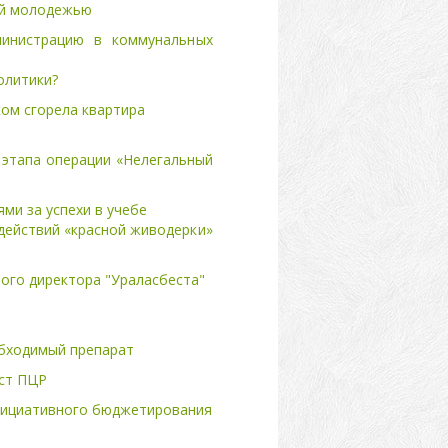
ой молодежью
министрацию в коммунальных
олитики?
ком сгорела квартира
 этапа операции «Нелегальный
ми за успехи в учебе
действий «красной живодерки»
ного директора "Ураласбеста"
бходимый препарат
ест ПЦР
инициативного бюджетирования