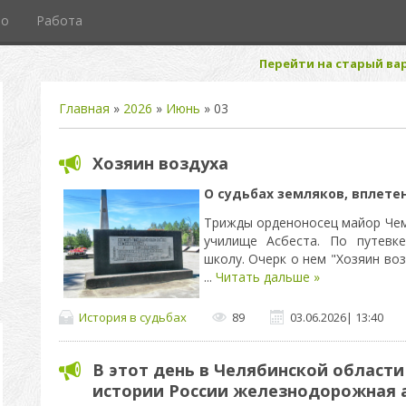
то
Работа
Перейти на старый вар
Главная
»
2026
»
Июнь
»
03
Хозяин воздуха
О судьбах земляков, вплете
Трижды орденоносец майор Чем
училище Асбеста. По путевк
школу. Очерк о нем "Хозяин во
...
Читать дальше »
История в судьбах
89
03.06.2026
|
13:40
В этот день в Челябинской област
истории России железнодорожная 