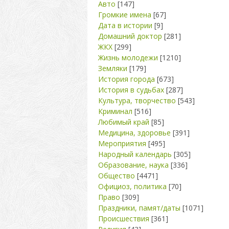
Авто
[147]
Громкие имена
[67]
Дата в истории
[9]
Домашний доктор
[281]
ЖКХ
[299]
Жизнь молодежи
[1210]
Земляки
[179]
История города
[673]
История в судьбах
[287]
Культура, творчество
[543]
Криминал
[516]
Любимый край
[85]
Медицина, здоровье
[391]
Мероприятия
[495]
Народный календарь
[305]
Образование, наука
[336]
Общество
[4471]
Официоз, политика
[70]
Право
[309]
Праздники, памят/даты
[1071]
Происшествия
[361]