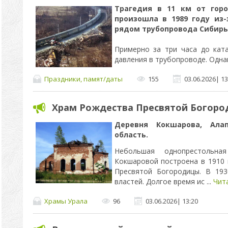
Трагедия в 11 км от горо
произошла в 1989 году из-
рядом трубопровода Сибирь 
Примерно за три часа до кат
давления в трубопроводе. Одна
Праздники, памят/даты
155
03.06.2026
|
13
Храм Рождества Пресвятой Богор
Деревня Кокшарова,
Ала
область.
Небольшая однопрестольна
Кокшаровой построена в 1910 
Пресвятой Богородицы. В 19
властей. Долгое время ис
...
Чит
Храмы Урала
96
03.06.2026
|
13:20