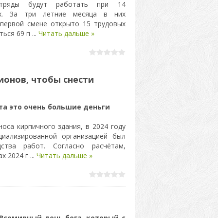
тряды будут работать при 14
ях. За три летние месяца в них
 первой смене открыто 15 трудовых
ться 69 п
...
Читать дальше »
онов, чтобы снести
а это очень большие деньги
оса кирпичного здания, в 2024 году
циализированной организацией был
ства работ. Согласно расчётам,
ах 2024 г
...
Читать дальше »
 Всемирный день бега, который с