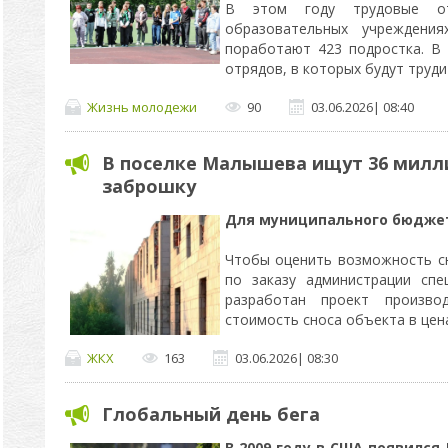
В этом году трудовые о
образовательных учреждени
поработают 423 подростка. В
отрядов, в которых будут труди
Жизнь молодежи
90
03.06.2026
|
08:40
В поселке Малышева ищут 36 милли
заброшку
Для муниципального бюджет
Чтобы оценить возможность сн
по заказу администрации спе
разработан проект производ
стоимость сноса объекта в цен
ЖКХ
163
03.06.2026
|
08:30
Глобальный день бега
В 2009 году в США появился