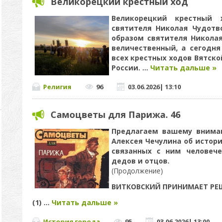
Великорецкий крестный ход
Великорецкий крестный
святителя Николая Чудотв
образом святителя Николая
величественный, а сегодн
всех крестных ходов Вятско
России.
...
Читать дальше »
Религия
96
03.06.2026
|
13:10
Самоцветы для Парижа. 46
Предлагаем вашему внима
Алексея Чечулина об истор
связанных с ним человече
дедов и отцов.
(Продолжение)​​​​​​​
ВИТКОВСКИЙ ПРИНИМАЕТ РЕ
(1)
...
Читать дальше »
История города
95
03.06.2026
|
13:00