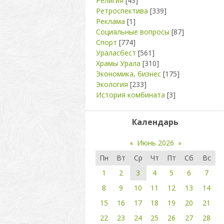
Религия
[43]
Ретроспектива
[339]
Реклама
[1]
Социальные вопросы
[87]
Спорт
[774]
Ураласбест
[561]
Храмы Урала
[310]
Экономика, бизнес
[175]
Экология
[233]
История комбината
[3]
Календарь
«
Июнь 2026
»
Пн
Вт
Ср
Чт
Пт
Сб
Вс
1
2
3
4
5
6
7
8
9
10
11
12
13
14
15
16
17
18
19
20
21
22
23
24
25
26
27
28