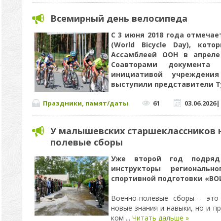
Всемирный день велосипеда
С 3 июня 2018 года отмеча
(World Bicycle Day), кот
Ассамблеей ООН в апреле 
Соавторами документа
инициативой учреждени
выступили представители 
Праздники, памят/даты
61
03.06.2026
У малышевских старшеклассников н
полевые сборы
Уже второй год подряд
инструкторы региональн
спортивной подготовки «ВО
Военно-полевые сборы - это
новые знания и навыки, но и п
ком
...
Читать дальше »