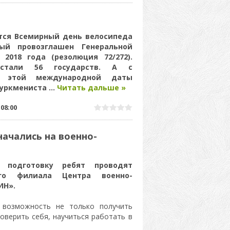
ется Всемирный день велосипеда
орый провозглашен Генеральной
2018 года (резолюция 72/272).
 стали 56 государств. А с
я этой международной даты
Туркмениста
...
Читать дальше »
|
08:00
ачались на военно-
 подготовку ребят проводят
ого филиала Центра военно-
ИН».
 возможность не только получить
роверить себя, научиться работать в