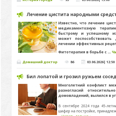
Лечение цистита народными средс
Известно, что лечение цис
медикаментозную терапи
быстрому и успешному из
может поспособствовать 
лечении эффективных реце
Фитотерапия в борьбе с
...
Ч
Домашний доктор
86
03.06.2026
|
12:50
Бил лопатой и грозил ружьем сосе
Многолетний конфликт меж
разногласий относительн
домовладений, вылился в уг
В сентябре 2024 года 45-летн
шифер на постройке, принадлеж