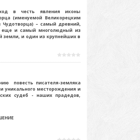
 ход в честь явления иконы
орца (именуемой Великорецким
 Чудотворца) – самый древний,
я еще и самый многолюдный из
й земли, и один из крупнейших в
нию повесть писателя-земляка
ии уникального месторождения и
ских судеб - наших прадедов,
ШЕНИЕ