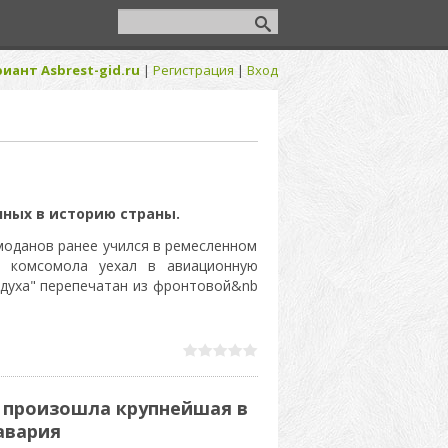
иант Asbrest-gid.ru
|
Регистрация
|
Вход
нных в историю страны.
оданов ранее учился в ремесленном
е комсомола уехал в авиационную
здуха" перепечатан из фронтовой&nb
и произошла крупнейшая в
авария