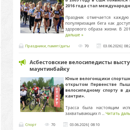
2016 года стал международ
Праздник отмечается каждую
популяризация бега как досту
здорового образа жизни. В 20
дальше »
Праздники, памят/даты
70
03.06.2026
|
08:
Асбестовские велосипедисты высту
маунтинбайку
Юные велогонщики спортшко
открытом Первенстве Пышм
велосипедному спорту в д
кантри».
Трасса была настоящим испы
захватывающих п
...
Читать даль
Спорт
70
03.06.2026
|
08:10