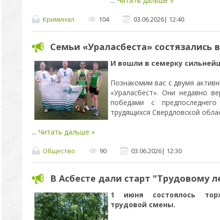
...
Читать дальше »
Криминал
104
03.06.2026
|
12:40
Семьи «Ураласбеста» состязались 
И вошли в семерку сильней
Познакомим вас с двумя актив
«Ураласбест». Они недавно в
победами с предпоследнего
трудящихся Свердловской облас
...
Читать дальше »
Общество
90
03.06.2026
|
12:30
В Асбесте дали старт "Трудовому л
1 июня состоялось тор
трудовой смены.