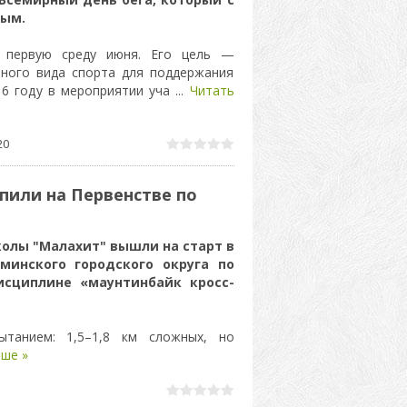
ным.
 первую среду июня. Его цель —
пного вида спорта для поддержания
16 году в мероприятии уча
...
Читать
20
пили на Первенстве по
лы "Малахит" вышли на старт в
инского городского округа по
исциплине «маунтинбайк кросс-
танием: 1,5–1,8 км сложных, но
ше »