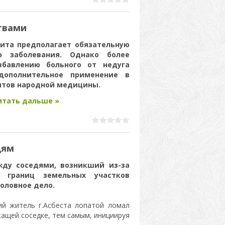
твами
тита предполагает обязательную
ю заболевания. Однако более
бавлению больного от недуга
дополнительное применение в
птов народной медицины.
итать дальше »
дям
ду соседями, возникший из-за
о границ земельных участков
оловное дело.
ий житель г.Асбеста лопатой ломал
ащей соседке, тем самым, инициируя