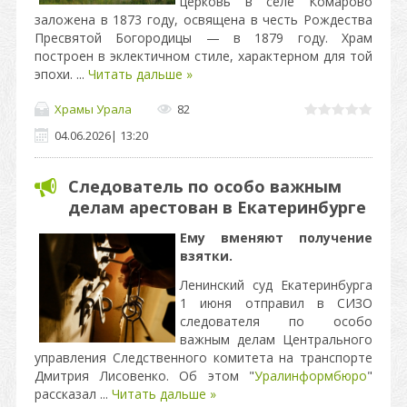
церковь в селе Комарово
заложена в 1873 году, освящена в честь Рождества
Пресвятой Богородицы — в 1879 году. Храм
построен в эклектичном стиле, характерном для той
эпохи.
...
Читать дальше »
Храмы Урала
82
04.06.2026
|
13:20
Следователь по особо важным
делам арестован в Екатеринбурге
Ему вменяют получение
взятки.
Ленинский суд Екатеринбурга
1 июня отправил в СИЗО
следователя по особо
важным делам Центрального
управления Следственного комитета на транспорте
Дмитрия Лисовенко. Об этом "
Уралинформбюро
"
рассказал
...
Читать дальше »