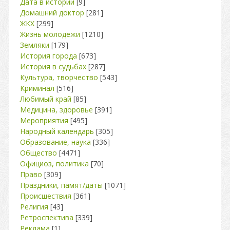
Дата в истории
[9]
Домашний доктор
[281]
ЖКХ
[299]
Жизнь молодежи
[1210]
Земляки
[179]
История города
[673]
История в судьбах
[287]
Культура, творчество
[543]
Криминал
[516]
Любимый край
[85]
Медицина, здоровье
[391]
Мероприятия
[495]
Народный календарь
[305]
Образование, наука
[336]
Общество
[4471]
Официоз, политика
[70]
Право
[309]
Праздники, памят/даты
[1071]
Происшествия
[361]
Религия
[43]
Ретроспектива
[339]
Реклама
[1]