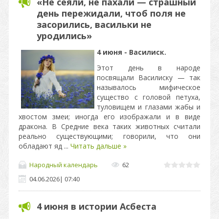
«Не сеяли, не пахали — страшный
день пережидали, чтоб поля не
засорились, васильки не
уродились»
4 июня - Василиск.
Этот день в народе
посвящали Василиску — так
называлось мифическое
существо с головой петуха,
туловищем и глазами жабы и
хвостом змеи; иногда его изображали и в виде
дракона. В Средние века таких животных считали
реально существующими; говорили, что они
обладают яд
...
Читать дальше »
Народный календарь
62
04.06.2026
|
07:40
4 июня в истории Асбеста