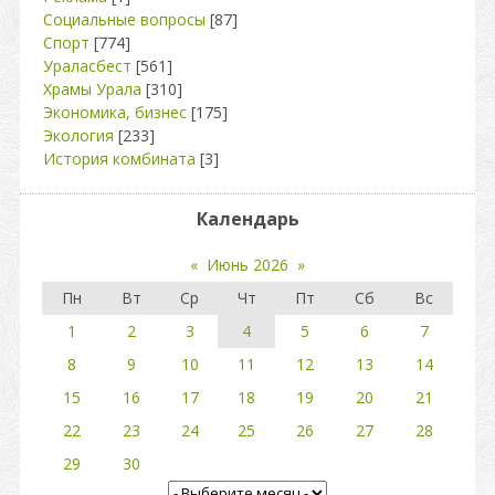
Социальные вопросы
[87]
Спорт
[774]
Ураласбест
[561]
Храмы Урала
[310]
Экономика, бизнес
[175]
Экология
[233]
История комбината
[3]
Календарь
«
Июнь 2026
»
Пн
Вт
Ср
Чт
Пт
Сб
Вс
1
2
3
4
5
6
7
8
9
10
11
12
13
14
15
16
17
18
19
20
21
22
23
24
25
26
27
28
29
30