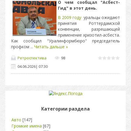
О чем сообщал "Асбест-
Гид" в этот день.
В 2009 году
уральцы ожидают
принятия Роттердамской
конвенции, разрешающей
применение хризотил-асбеста.
Как сообщил "Уралинформбюро" председатель
профком
...
Читать дальше »
Ретроспектива
98
04.06.2026
|
07:30
Категории раздела
Авто
[147]
Громкие имена
[67]