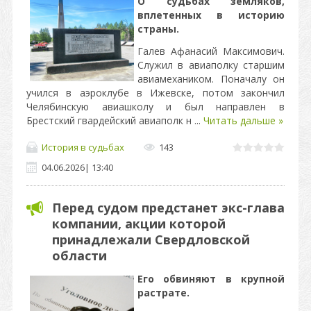
О судьбах земляков,
вплетенных в историю
страны.
Галев Афанасий Максимович.
Служил в авиаполку старшим
авиамехаником. Поначалу он
учился в аэроклубе в Ижевске, потом закончил
Челябинскую авиашколу и был направлен в
Брестский гвардейский авиаполк н
...
Читать дальше »
История в судьбах
143
04.06.2026
|
13:40
Перед судом предстанет экс-глава
компании, акции которой
принадлежали Свердловской
области
Его обвиняют в крупной
растрате.