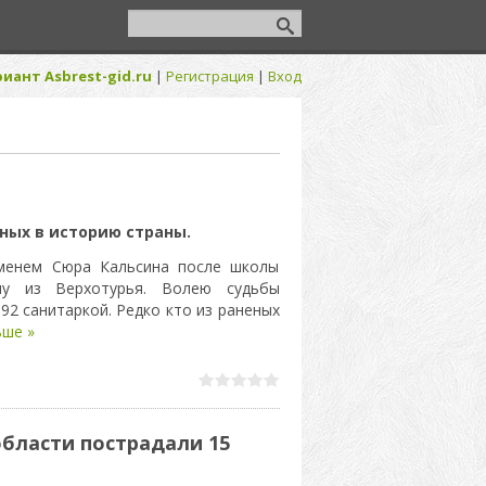
иант Asbrest-gid.ru
|
Регистрация
|
Вход
ных в историю страны.
менем Сюра Кальсина после школы
у из Верхотурья. Волею судьбы
92 санитаркой. Редко кто из раненых
ьше »
области пострадали 15