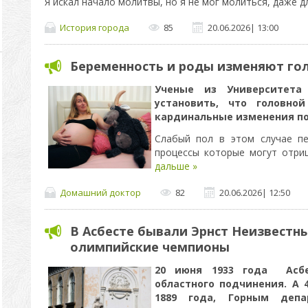
Я искал начало молитвы, но я не мог молиться, даже д
История города
85
20.06.2026
|
13:00
Беременность и роды изменяют го
Ученые из Университета
установить, что головно
кардинальные изменения по
Слабый пол в этом случае п
процессы которые могут отр
дальше »
Домашний доктор
82
20.06.2026
|
12:50
В Асбесте бывали Эрнст Неизвестны
олимпийские чемпионы
20 июня 1933 года Асбе
областного подчинения. А 
1889 года, Горным депа