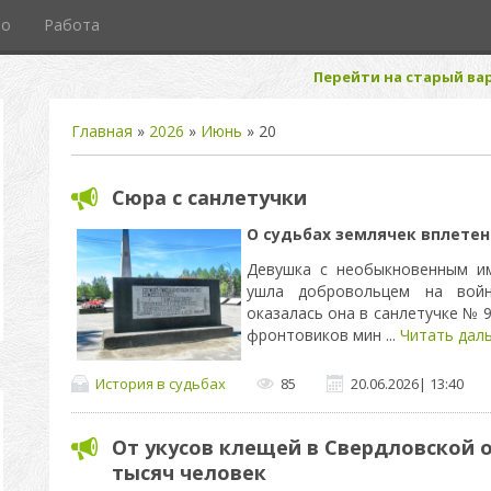
то
Работа
Перейти на старый вар
Главная
»
2026
»
Июнь
»
20
Сюра с санлетучки
О судьбах землячек вплетен
Девушка с необыкновенным и
ушла добровольцем на войн
оказалась она в санлетучке № 9
фронтовиков мин
...
Читать дал
История в судьбах
85
20.06.2026
|
13:40
От укусов клещей в Свердловской 
тысяч человек