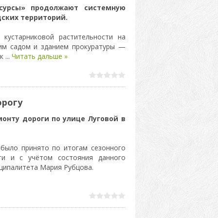
сурсы» продолжают системную
дских территорий.
 кустарниковой растительности на
ким садом и зданием прокуратуры —
ок
...
Читать дальше »
орогу
онту дороги по улице Луговой в
 было принято по итогам сезонного
ти и с учётом состояния данного
иципалитета Мария Рубцова.