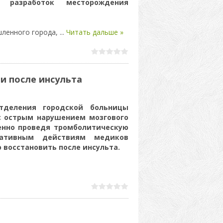
 разработок месторождения
шленного города,
...
Читать дальше »
ли после инсульта
отделения городской больницы
с острым нарушением мозгового
енно проведя тромболитическую
ративным действиям медиков
восстановить после инсульта.