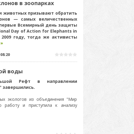
слонов в зоопарках
ки животных призывают обратить
онов — самых величественных
Впервые Всемирный день защиты
onal Day of Action for Elephants in
 2009 году, тогда же активисты
 »
|
08:20
ой воды
льшой Рефт в направлении
" завершились.
ых экологов из объединения "Мир
ю работу и приступила к анализу