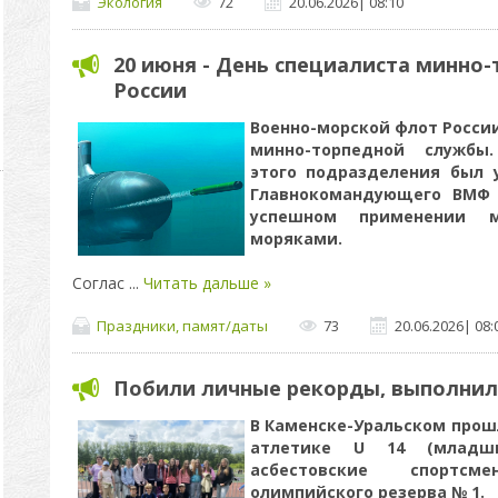
Экология
72
20.06.2026
|
08:10
20 июня - День специалиста минно
России
Военно-морской флот России
минно-торпедной службы
этого подразделения был 
Главнокомандующего ВМФ
успешном применении м
моряками.
Соглас
...
Читать дальше »
Праздники, памят/даты
73
20.06.2026
|
08:
Побили личные рекорды, выполнил
В Каменске-Уральском прошл
атлетике U 14 (младши
асбестовские спортс
олимпийского резерва № 1.