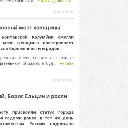
ля себя самого. Я
...
Читать дальше »
ловной мозг женщины
 Британской Колумбии смогли
й мозг женщины претерпевает
сле беременности и родов.
ереносит очень серьезные сложные
ицательным образом в буд
...
Читать
й, Борис Ельцин и росли
сту присвоили статус города
44 годами ранее, в тот же день
ртаментом России подписано