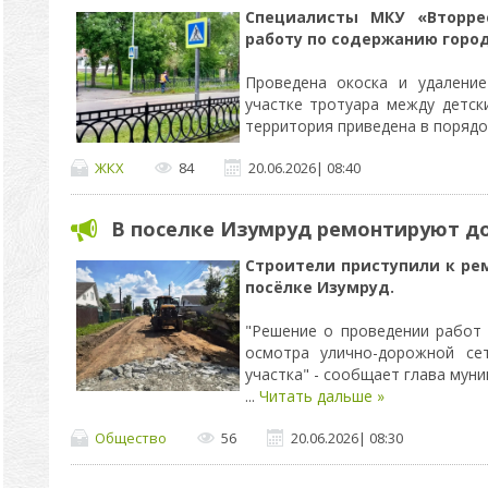
Специалисты МКУ «Вторре
работу по содержанию горо
Проведена окоска и удаление
участке тротуара между детс
территория приведена в поряд
ЖКХ
84
20.06.2026
|
08:40
В поселке Изумруд ремонтируют д
Строители приступили к рем
посёлке Изумруд.
"Решение о проведении работ
осмотра улично-дорожной се
участка" - сообщает глава мун
...
Читать дальше »
Общество
56
20.06.2026
|
08:30