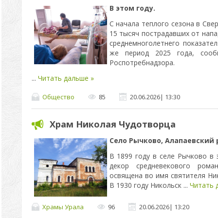
В этом году.
С начала теплого сезона в Све
15 тысяч пострадавших от напа
среднемноголетнего показател
же период 2025 года, сооб
Роспотребнадзора.
...
Читать дальше »
Общество
85
20.06.2026
|
13:30
Храм Николая Чудотворца
Село Рычково,
Алапаевский 
В 1899 году в селе Рычково в 
декор средневекового рома
освящена во имя святителя Ни
В 1930 году Никольск
...
Читать 
Храмы Урала
96
20.06.2026
|
13:20