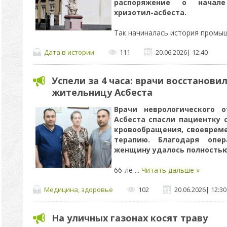
распоряжение о начале
хризотил-асбеста.
Так начиналась история промы
Дата в истории
111
20.06.2026
|
12:40
Успели за 4 часа: врачи восстанови
жительницу Асбеста
Врачи неврологического 
Асбеста спасли пациентку 
кровообращения, своеврем
терапию. Благодаря опе
женщину удалось полностью 
66-ле
...
Читать дальше »
Медицина, здоровье
102
20.06.2026
|
12:30
На уличных газонах косят траву