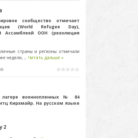
в
ровое сообщество отмечает
цев (World Refugee Day),
й Ассамблеей ООН (резолюция
зличные страны и регионы отмечали
аже недели,
...
Читать дальше »
10
 лагере военнопленных № 84
итц Кирхмайр. На русском языке
у 2