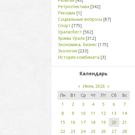
Религия
[43]
Ретроспектива
[342]
Реклама
[1]
Социальные вопросы
[87]
Спорт
[775]
Ураласбест
[562]
Храмы Урала
[312]
Экономика, бизнес
[175]
Экология
[233]
История комбината
[3]
Календарь
«
Июнь 2026
»
Пн
Вт
Ср
Чт
Пт
Сб
Вс
1
2
3
4
5
6
7
8
9
10
11
12
13
14
15
16
17
18
19
20
21
22
23
24
25
26
27
28