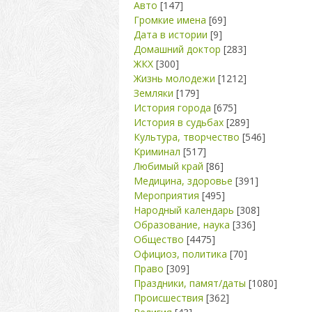
Авто
[147]
Громкие имена
[69]
Дата в истории
[9]
Домашний доктор
[283]
ЖКХ
[300]
Жизнь молодежи
[1212]
Земляки
[179]
История города
[675]
История в судьбах
[289]
Культура, творчество
[546]
Криминал
[517]
Любимый край
[86]
Медицина, здоровье
[391]
Мероприятия
[495]
Народный календарь
[308]
Образование, наука
[336]
Общество
[4475]
Официоз, политика
[70]
Право
[309]
Праздники, памят/даты
[1080]
Происшествия
[362]