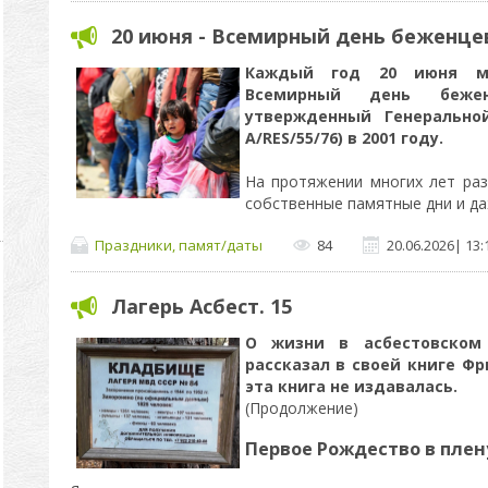
20 июня - Всемирный день беженце
Каждый год 20 июня ми
Всемирный день бежен
утвержденный Генерально
A/RES/55/76) в 2001 году.
На протяжении многих лет ра
собственные памятные дни и д
Праздники, памят/даты
84
20.06.2026
|
13:
Лагерь Асбест. 15
О жизни в асбестовском
рассказал в своей книге
Фр
эта книга не издавалась.
(Продолжение)
Первое Рождество в плен