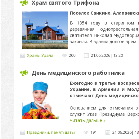
Храм святого Трифона
Поселок Санкино,
Алапаевски
В 1854 году в старинном п
деревянная однопрестольн
святителя Николая Чудотворца
закрыли. В здании долгое врем
.
Храмы Урала
200
21.06.2026
|
13:20
День медицинского работника
Ежегодно в третье воскресе
Украине, в Армении и Молд
отмечают День медицинског
Основанием для отмечания э
служит Указ Президиума Вер
Читать дальше »
Праздники, памят/даты
191
21.06.2026
|
13