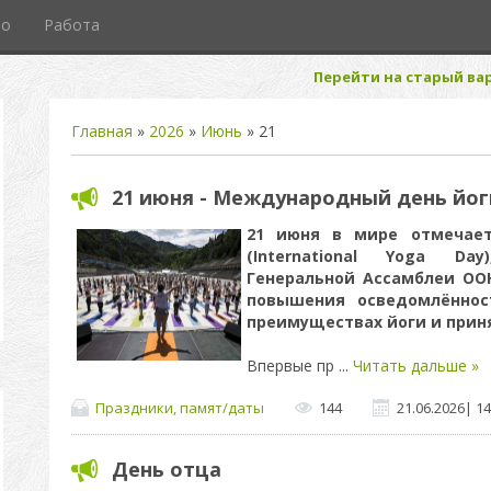
то
Работа
Перейти на старый вар
Главная
»
2026
»
Июнь
»
21
21 июня - Международный день йог
21 июня в мире отмечае
(International Yoga Da
Генеральной Ассамблеи ООН
повышения осведомлённос
преимуществах йоги и приня
Впервые пр
...
Читать дальше »
Праздники, памят/даты
144
21.06.2026
|
14
День отца