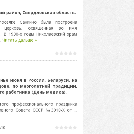
й район, Свердловская область.
оселке Санкино была построена
ая церковь, освященная во имя
. В 1930-е годы Николаевский храм
..
Читать дальше »
нье июня в России, Беларуси, на
ове, по многолетней традиции,
о работника (День медика).
того профессионального праздника
ховного Совета СССР №3018-Х от
...
:10