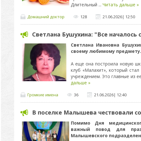
Длительный
...
Читать дальше »
Домашний доктор
128
21.06.2026
|
12:50
Светлана Бушухина: "Все началось 
Светлана Ивановна Бушухи
своему любимому предмету
А еще она построила новую шк
клуб «Малахит», который ста
учреждением. Это главные из е
дальше »
Громкие имена
36
21.06.2026
|
12:40
В поселке Малышева чествовали с
Помимо Дня медицинско
важный повод для пра
Малышевского подразделен