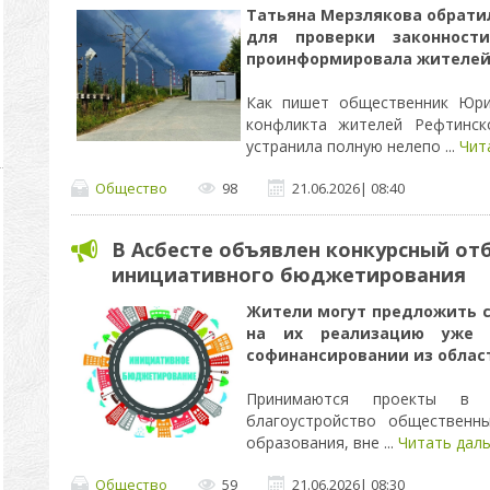
Татьяна Мерзлякова обратил
для проверки законност
проинформировала жителей
Как пишет общественник Юри
конфликта жителей Рефтинск
устранила полную нелепо
...
Чит
Общество
98
21.06.2026
|
08:40
В Асбесте объявлен конкурсный от
инициативного бюджетирования
Жители могут предложить с
на их реализацию уже 
софинансировании из облас
Принимаются проекты в с
благоустройство общественны
образования, вне
...
Читать даль
Общество
59
21.06.2026
|
08:30