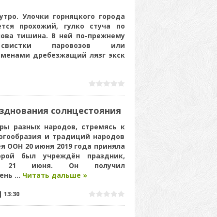
утро. Улочки горняцкого города
тся прохожий, гулко стуча по
нова тишина. В ней по-прежнему
свистки паровозов или
еменами дребезжащий лязг экск
азднования солнцестояния
ры разных народов, стремясь к
огообразия и традиций народов
я ООН 20 июня 2019 года приняла
орой был учреждён праздник,
о 21 июня. Он получил
день
...
Читать дальше »
|
13:30