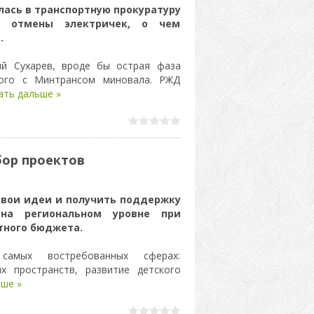
ась в транспортную прокуратуру
и отмены электричек, о чем
.
й Сухарев, вроде бы острая фаза
ого с Минтрансом миновала. РЖД
ать дальше »
бор проектов
вои идеи и получить поддержку
на региональном уровне при
тного бюджета.
амых востребованных сферах:
х пространств, развитие детского
ше »