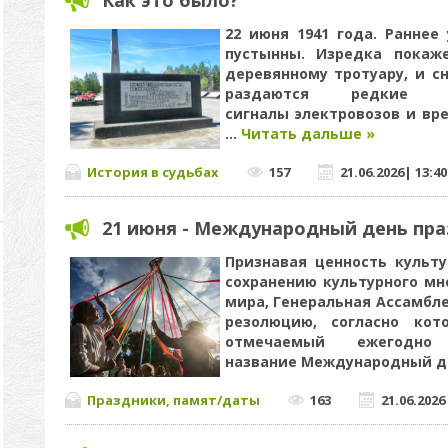
Как это было?
22 июня 1941 года. Раннее 
пустынны. Изредка покаже
деревянному тротуару, и с
раздаются редкие 
сигналы электровозов и вр
...
Читать дальше »
История в судьбах
157
21.06.2026
|
13:40
21 июня - Международный день пр
Признавая ценность культу
сохранению культурного мн
мира, Генеральная Ассамбле
резолюцию, согласно кот
отмечаемый ежегодн
название Международный 
Праздники, памят/даты
163
21.06.2026