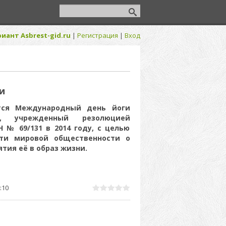
иант Asbrest-gid.ru
|
Регистрация
|
Вход
и
тся Международный день йоги
y), учрежденный резолюцией
 № 69/131 в 2014 году, с целью
ти мировой общественности о
тия её в образ жизни.
:10