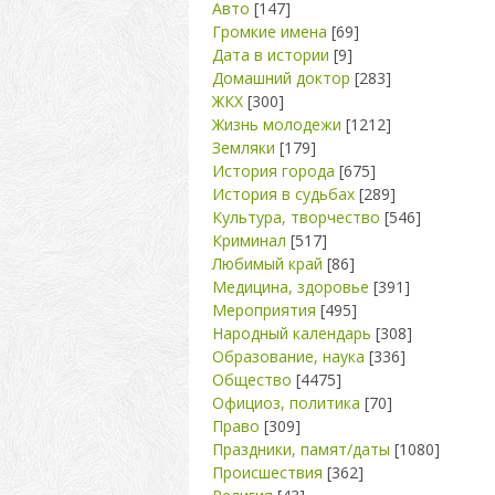
Авто
[147]
Громкие имена
[69]
Дата в истории
[9]
Домашний доктор
[283]
ЖКХ
[300]
Жизнь молодежи
[1212]
Земляки
[179]
История города
[675]
История в судьбах
[289]
Культура, творчество
[546]
Криминал
[517]
Любимый край
[86]
Медицина, здоровье
[391]
Мероприятия
[495]
Народный календарь
[308]
Образование, наука
[336]
Общество
[4475]
Официоз, политика
[70]
Право
[309]
Праздники, памят/даты
[1080]
Происшествия
[362]