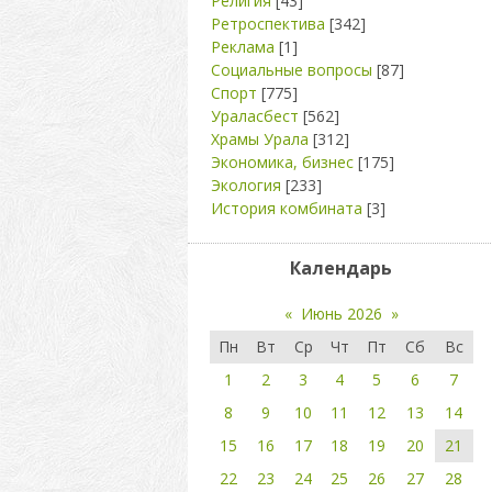
Религия
[43]
Ретроспектива
[342]
Реклама
[1]
Социальные вопросы
[87]
Спорт
[775]
Ураласбест
[562]
Храмы Урала
[312]
Экономика, бизнес
[175]
Экология
[233]
История комбината
[3]
Календарь
«
Июнь 2026
»
Пн
Вт
Ср
Чт
Пт
Сб
Вс
1
2
3
4
5
6
7
8
9
10
11
12
13
14
15
16
17
18
19
20
21
22
23
24
25
26
27
28