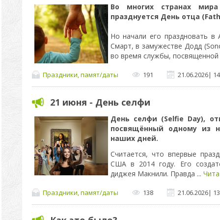
Во многих странах мира
празднуется День отца (Fathe
Но начали его праздновать в
Смарт, в замужестве Додд (Sono
во время службы, посвященной
Праздники, памят/даты
191
21.06.2026
|
14
21 июня - День селфи
День селфи (Selfie Day), о
посвящённый одному из н
наших дней.
Считается, что впервые праз
США в 2014 году. Его создат
диджея Макнили. Правда
...
Чита
Праздники, памят/даты
138
21.06.2026
|
13