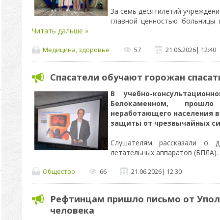
За семь десятилетий учреждени
главной ценностью больницы
Читать дальше »
Медицина, здоровье
57
21.06.2026
|
12:40
Спасатели обучают горожан спасат
В учебно-консультационн
Белокаменном, прошл
неработающего населения в
защиты от чрезвычайных си
Слушателям рассказали о д
летательных аппаратов (БПЛА).
Общество
66
21.06.2026
|
12:30
Рефтинцам пришло письмо от Упол
человека