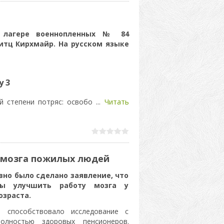
 лагере военнопленных № 84
итц Кирхмайр. На русском языке
у 3
й степени потряс: освобо
...
Читать
 мозга пожилых людей
но было сделано заявление, что
ны улучшить работу мозга у
озраста.
 способствовало исследование с
лностью здоровых пенсионеров.