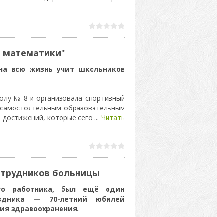
с математики"
на всю жизнь учит школьников
.
олу № 8 и организовала спортивный
л самостоятельным образовательным
е достижений, которые сего
...
Читать
отрудников больницы
го работника, был ещё один
здника — 70-летний юбилей
ия здравоохранения.