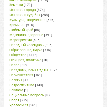
Земляки
[179]
История города
[674]
История в судьбах
[288]
Культура, творчество
[545]
Криминал
[516]
Любимый край
[86]
Медицина, здоровье
[391]
Мероприятия
[495]
Народный календарь
[306]
Образование, наука
[336]
Общество
[4472]
Официоз, политика
[70]
Право
[309]
Праздники, памят/даты
[1075]
Происшествия
[361]
Религия
[43]
Ретроспектива
[340]
Реклама
[1]
Социальные вопросы
[87]
Спорт
[775]
Ураласбест
[561]