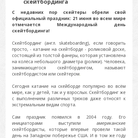
скейтбординга
С недавних пор скейтеры обрели свой
официальный праздник: 21 июня во всем мире
отмечается Международный день
скейтбординга!
Скейтбординг (англ. skateboarding), если говорить
просто, - катание на скейтборде - роликовой доске,
состоящей из толстой фанеры, которая установлена
на колёса небольшого диаметра (ролики). Человека,
занимающегося скейтбордингом, называют
скейтбордистом или скейтером
.
Сегодня катание на скейборде популярно во всём
мире, как у детей, так и у взрослых. Скейтбординг же
с выполнением различных трюков даже относят к
экстремальным видам спорта.
Сам праздник появился в 2004 году. Его
инициаторами выступили американские
скейтбордисты, которые впервые провели такой
день на Западном побережье США. И в том же году