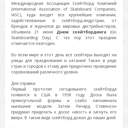
Международная Ассоциация Скейтборд Компаний
(International Association of Skateboard Companies,
IASC), куда входят все крупнейшие компании,
задействованные в скейтборд-индустрии, от
брендов и журналов до мировых дистрибьютеров,
объявила 21 июня
Днем скейтбординга
(Go
Skateboarding Day). С тех пор этот праздник
отмечается ежегодно.
Во всем мире в этот день все скейтеры выходят на
улицы для празднования и катания! Также в ряде
стран и городов к этому дню приурочено проведение
соревнований различного уровня.
Для справки:
Первый прототип сегодняшнего скейтборда
появился в США в 1958 году. Доска была
прямоугольной формы и слабо напоминала
нынешние модели. Затем Ричард Стивенсон
придумал приделать к доске «хвост» и загнуть его
вверх. В таком виде скейтборд дожил до наших дней.