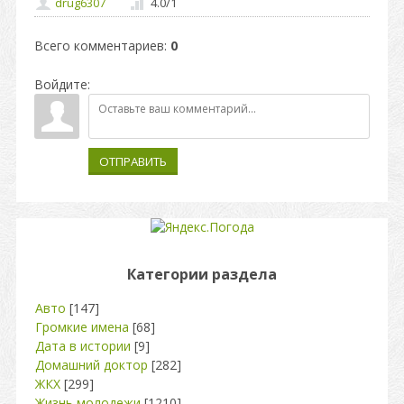
drug6307
4.0
/
1
Всего комментариев
:
0
Войдите:
ОТПРАВИТЬ
Категории раздела
Авто
[147]
Громкие имена
[68]
Дата в истории
[9]
Домашний доктор
[282]
ЖКХ
[299]
Жизнь молодежи
[1210]