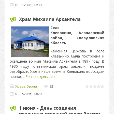
01.06.2026
|
13:30
Храм Михаила Архангела
Село
Клевакино,
Алапаевский
район, Свердловская
область.
Каменная церковь в селе
Клевакино была построена и
освящена во имя Михаила Архангела в 1897 году. В
1930 году клевакинский храм закрыли, позднее
разобрали. Уже в наше время в Клевакино воссоздан
правос
...
Читать дальше »
Храмы Урала
92
01.06.2026
|
13:20
1 июня - День создания
правительственной связи России