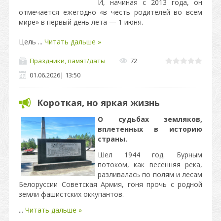
И, начиная с 2013 года, он
отмечается ежегодно «в честь родителей во всем
мире» в первый день лета — 1 июня.
Цель
...
Читать дальше »
Праздники, памят/даты
72
01.06.2026
|
13:50
Короткая, но яркая жизнь
О судьбах земляков,
вплетенных в историю
страны.
Шел 1944 год. Бурным
потоком, как весенняя река,
разливалась по полям и лесам
Белоруссии Советская Армия, гоня прочь с родной
земли фашистских оккупантов.
...
Читать дальше »