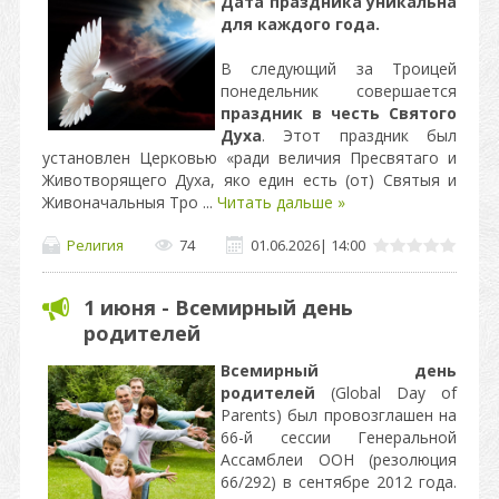
Дата праздника уникальна
для каждого года.
В следующий за Троицей
понедельник совершается
праздник в честь Святого
Духа
. Этот праздник был
установлен Церковью «ради величия Пресвятаго и
Животворящего Духа, яко един есть (от) Святыя и
Живоначальныя Тро
...
Читать дальше »
Религия
74
01.06.2026
|
14:00
1 июня - Всемирный день
родителей
Всемирный день
родителей
(Global Day of
Parents) был провозглашен на
66-й сессии Генеральной
Ассамблеи ООН (резолюция
66/292) в сентябре 2012 года.