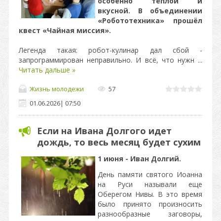
особенно тёплой и
вкусной. В объединении
«Робототехника» прошёл
квест «Чайная миссия».
Легенда такая: робот-кулинар дал сбой -
запрограммирован неправильно. И всё, что нужн
...
Читать дальше »
Жизнь молодежи
57
01.06.2026
|
07:50
Если на Ивана Долгого идет
дождь, то весь месяц будет сухим
1 июня - Иван Долгий.
День памяти святого Иоанна
на Руси называли еще
Оберегом Нивы. В это время
было принято произносить
разнообразные заговоры,