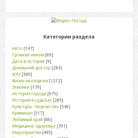
Категории раздела
Авто
[147]
Громкие имена
[69]
Дата в истории
[9]
Домашний доктор
[283]
ЖКХ
[300]
Жизнь молодежи
[1212]
Земляки
[179]
История города
[675]
История в судьбах
[289]
Культура, творчество
[546]
Криминал
[517]
Любимый край
[86]
Медицина, здоровье
[391]
Мероприятия
[495]