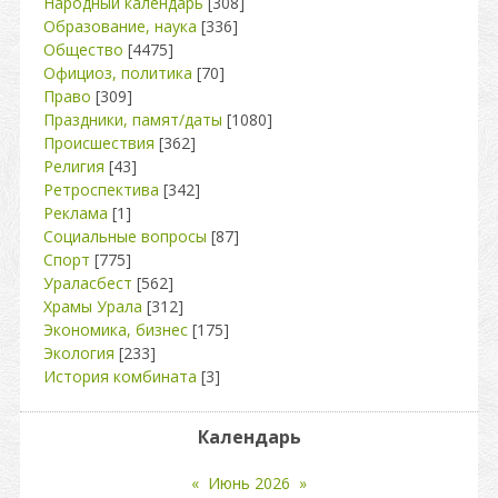
Народный календарь
[308]
Образование, наука
[336]
Общество
[4475]
Официоз, политика
[70]
Право
[309]
Праздники, памят/даты
[1080]
Происшествия
[362]
Религия
[43]
Ретроспектива
[342]
Реклама
[1]
Социальные вопросы
[87]
Спорт
[775]
Ураласбест
[562]
Храмы Урала
[312]
Экономика, бизнес
[175]
Экология
[233]
История комбината
[3]
Календарь
«
Июнь 2026
»