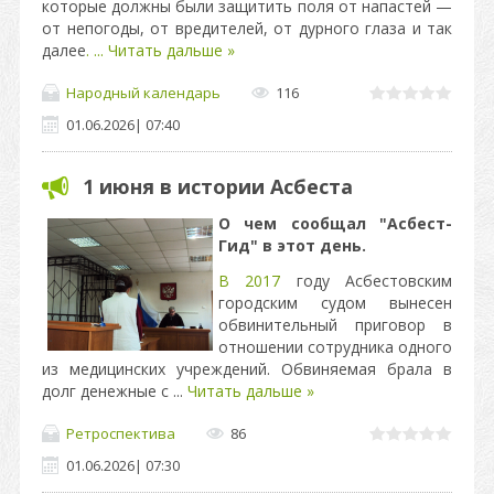
которые должны были защитить поля от напастей —
от непогоды, от вредителей, от дурного глаза и так
далее
.
...
Читать дальше »
Народный календарь
116
01.06.2026
|
07:40
1 июня в истории Асбеста
О чем сообщал "Асбест-
Гид" в этот день.
В 2017
году Асбестовским
городским судом вынесен
обвинительный приговор в
отношении сотрудника одного
из медицинских учреждений. Обвиняемая брала в
долг денежные с
...
Читать дальше »
Ретроспектива
86
01.06.2026
|
07:30