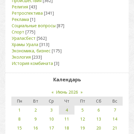
Происшествия
[362]
Религия
[43]
Ретроспектива
[341]
Реклама
[1]
Социальные вопросы
[87]
Спорт
[775]
Ураласбест
[562]
Храмы Урала
[313]
Экономика, бизнес
[175]
Экология
[233]
История комбината
[3]
Календарь
«
Июнь 2026
»
Пн
Вт
Ср
Чт
Пт
Сб
Вс
1
2
3
4
5
6
7
8
9
10
11
12
13
14
15
16
17
18
19
20
21