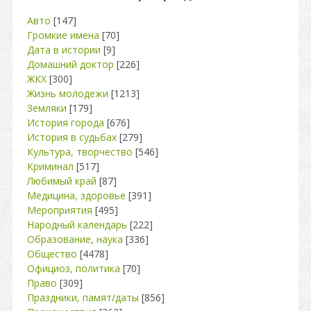
Авто
[147]
Громкие имена
[70]
Дата в истории
[9]
Домашний доктор
[226]
ЖКХ
[300]
Жизнь молодежи
[1213]
Земляки
[179]
История города
[676]
История в судьбах
[279]
Культура, творчество
[546]
Криминал
[517]
Любимый край
[87]
Медицина, здоровье
[391]
Мероприятия
[495]
Народный календарь
[222]
Образование, наука
[336]
Общество
[4478]
Официоз, политика
[70]
Право
[309]
Праздники, памят/даты
[856]