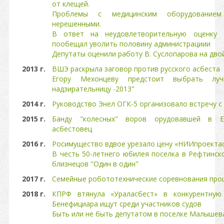
от клещей.
Проблемы с медицинским оборудование
нерешенными.
В ответ на неудовлетворительную оценку 
пообещал уволить половину администрациии
Депутаты оценили работу В. Суслопарова на двой
2013 г.
ВШЭ раскрыла заговор против русского асбеста
Егору Мехонцеву предстоит выбрать лу
надзирательницу -2013"
2014 г.
Руководство Энел ОГК-5 организовало встречу 
2015 г.
Банду "колесных" воров орудовавшей в Ек
асбестовец
2016 г.
Росимущество вдвое урезало цену «НИИпроекта
В честь 50-летнего юбилея поселка в Рефтинск
близнецов "Один в один"
2017 г.
Семейные робототехнические соревнования про
2018 г.
КПРФ втянула «Ураласбест» в конкурентную
Бенефициара ищут среди участников судов
Быть или не быть депутатом в поселке Малышев