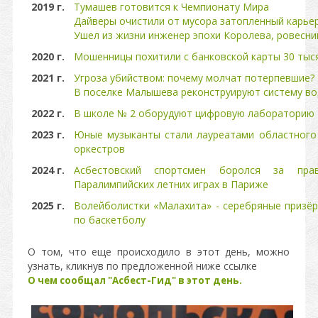
2019 г.
Тумашев готовится к Чемпионату Мира
Дайверы очистили от мусора затопленный карьер
Ушел из жизни инженер эпохи Королева, ровесни
2020 г.
Мошенницы похитили с банковской карты 30 тыс
2021 г.
Угроза убийством: почему молчат потерпевшие?
В поселке Малышева реконструируют систему в
2022 г.
В школе № 2 оборудуют цифровую лабораторию
2023 г.
Юные музыканты стали лауреатами областного 
оркестров
2024 г.
Асбестовский спортсмен боролся за пра
Паралимпийских летних играх в Париже
2025 г.
Волейболистки «Малахита» - серебряные призёр
по баскетболу
О том, что еще происходило в этот день, можно
узнать, кликнув по предложенной ниже ссылке
О чем сообщал "Асбест-Гид" в этот день.