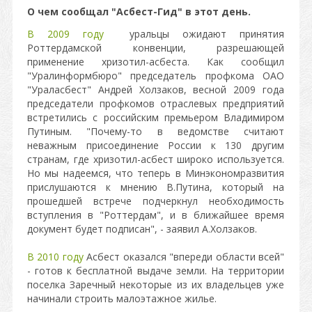
О чем сообщал "Асбест-Гид" в этот день.
В 2009 году
уральцы ожидают принятия
Роттердамской конвенции, разрешающей
применение хризотил-асбеста. Как сообщил
"Уралинформбюро" председатель профкома ОАО
"Ураласбест" Андрей Холзаков, весной 2009 года
председатели профкомов отраслевых предприятий
встретились с российским премьером Владимиром
Путиным. "Почему-то в ведомстве считают
неважным присоединение России к 130 другим
странам, где хризотил-асбест широко используется.
Но мы надеемся, что теперь в Минэкономразвития
прислушаются к мнению В.Путина, который на
прошедшей встрече подчеркнул необходимость
вступления в "Роттердам", и в ближайшее время
документ будет подписан", - заявил А.Холзаков.
В 2010 году
Асбест оказался "впереди области всей"
- готов к бесплатной выдаче земли. На территории
поселка Заречный некоторые из их владельцев уже
начинали строить малоэтажное жилье.