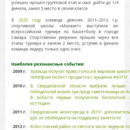
успешно прошел групповой этап и смог дойти до 1/4
финала, занял 5 место в своем классе.
В
2025 году
команда девочек 2011–2012 г.р.
спортивной школы «Малахит» выступила во
всероссийском турнире по баскетболу в городе
Самара. Спортсменки уверенно прошли через все
этапы турнира и заняли 2 место, уступив в финале
команде-лидеру только одно очко.
Наиболее резонансные события:
2009 г.
Уральцы получат право голоса в мировом хризо
НИИпроектАсбест продается с аукциона ФАУГИ
2010 г.
В Свердловской области выбрали лучших 
победителей вошли три представительницы из А
В Асбесте первые получатели бесплатной 
коттеджи
2011 г.
Свердловские моногорода в 2011г дополнител
руб. из облбюджета на поддержку занятости
2012 г.
Асбестовский район остается в числе лидеров п