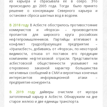
из карьера и сбрасывала ее в озеро. Это
происходило до 2005 года. Тогда было принято
решение о консервации Северного карьера и
остановке сброса шахтных вод в водоем.
В 2018 году
В Асбесте обострилось противостояние
коммунистов и «Форэса» – производителя
пропантов для широкого круга российских
нефтепромышленников. Партийцы втягивают в
конфликт градообразующее предприятие –
«Ураласбест», добиваясь от «Форэса», по некоторой
видимости, отказа от поставок его продукции
компаниям нефтегазовой отрасли. Представители
асбестовской общественности указывают на
откровенно заказной характер большинства
негативных сообщений в СМИ и вероятных конечных
интересантов информационной атаки –
предприятие-конкурента.
В 2019 году
дайверы очистили от мусора
затопленный карьер в Асбесте. Обнаружили на дне
старое железо и две единицы транспорта.