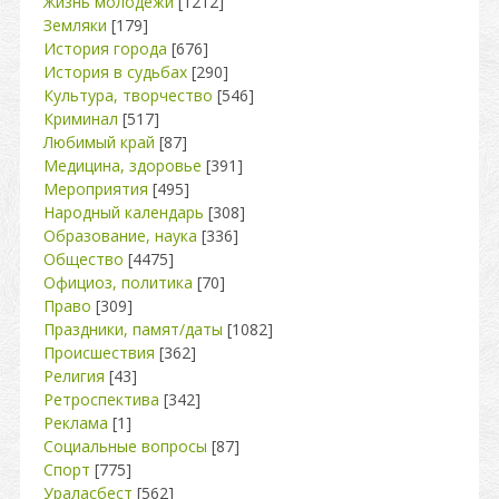
Жизнь молодежи
[1212]
Земляки
[179]
История города
[676]
История в судьбах
[290]
Культура, творчество
[546]
Криминал
[517]
Любимый край
[87]
Медицина, здоровье
[391]
Мероприятия
[495]
Народный календарь
[308]
Образование, наука
[336]
Общество
[4475]
Официоз, политика
[70]
Право
[309]
Праздники, памят/даты
[1082]
Происшествия
[362]
Религия
[43]
Ретроспектива
[342]
Реклама
[1]
Социальные вопросы
[87]
Спорт
[775]
Ураласбест
[562]