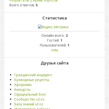
Результаты
|
Архив опросов
Всего ответов:
5
Статистика
Онлайн всего:
2
Гостей:
1
Пользователей:
1
mila
Друзья сайта
Гражданский инцидент
Кулинарные рецепты
Афоризмы
Анекдоты
Официальный блог
Сообщество uCoz
База знаний uCoz
Инфопортал Асбеста