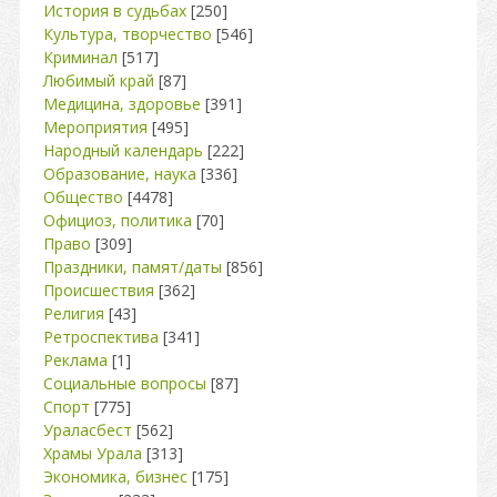
История в судьбах
[250]
Культура, творчество
[546]
Криминал
[517]
Любимый край
[87]
Медицина, здоровье
[391]
Мероприятия
[495]
Народный календарь
[222]
Образование, наука
[336]
Общество
[4478]
Официоз, политика
[70]
Право
[309]
Праздники, памят/даты
[856]
Происшествия
[362]
Религия
[43]
Ретроспектива
[341]
Реклама
[1]
Социальные вопросы
[87]
Спорт
[775]
Ураласбест
[562]
Храмы Урала
[313]
Экономика, бизнес
[175]