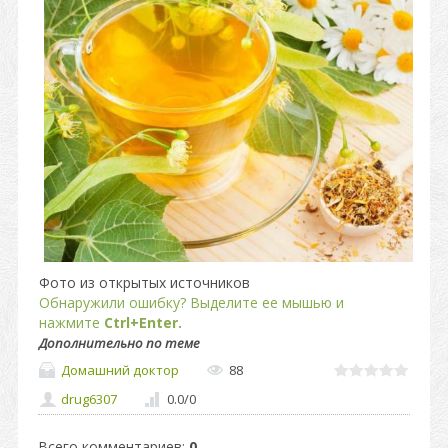
Фото из открытых источников
Обнаружили ошибку? Выделите ее мышью и
нажмите
Ctrl+Enter.
Дополнительно по теме
Домашний доктор
88
drug6307
0.0
/
0
Всего комментариев
:
0