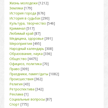
Жизнь молодежи
[1212]
Земляки
[179]
История города
[676]
История в судьбах
[290]
Культура, творчество
[546]
Криминал
[517]
Любимый край
[87]
Медицина, здоровье
[391]
Мероприятия
[495]
Народный календарь
[308]
Образование, наука
[336]
Общество
[4475]
Официоз, политика
[70]
Право
[309]
Праздники, памят/даты
[1082]
Происшествия
[362]
Религия
[43]
Ретроспектива
[342]
Реклама
[1]
Социальные вопросы
[87]
Спорт
[775]