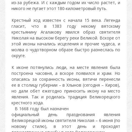
из-за рубежа. И с каждым годом их число растет, и
никого не пугает этот 180-километровый путь.
Крестный ход известен с начала 15 века. Легенда
гласит, что в 1383 году некому вятскому
крестьянину Агалакову явился образ святителя
Николая на высоком берегу реки Великой. Вскоре от
этой иконы начались исцеления и прочие чудеса, и
молва о чудотворном образе быстро разнеслась по
округе.
К иконе потянулись люди, на месте явления была
построена часовня, а вскоре появился и храм. Но
опасаясь за сохранность иконы, вятичи перенесли
ее в столицу губернии – в Хлынов (сегодня – Киров),
но дали обет ежегодно приносить икону на место
явления. Так и родилась традиция Великорецкого
крестного хода.
В 1668 году был назначен
официальный день празднования явления
Великорецкой иконы святителя Николая – 6 июня (по
новому стилю), в этот день и проходят