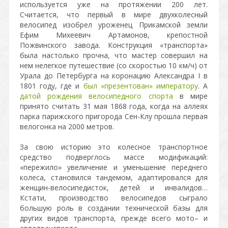
используется уже на протяжении 200 лет.
Считается, что первый в мире двухколесный
велосипед изобрел уроженец Прикамской земли
Ефим Михеевич Артамонов, крепостной
Пожвинского завода. Конструкция «транспорта»
была настолько прочна, что мастер совершил на
нем нелегкое путешествие (со скоростью 10 км/ч) от
Урала до Петербурга на коронацию Александра I в
1801 году, где и
был «презентован» императору
. А
датой рождения велосипедного спорта
в мире
принято считать 31 мая 1868 года, когда на аллеях
парка парижского пригорода Сен-Клу прошла первая
велогонка на 2000 метров.
За свою историю это колесное транспортное
средство подверглось массе модификаций:
«пережило» увеличение и уменьшение переднего
колеса, становился тандемом, адаптировался для
женщин-велосипедисток, детей и инвалидов…
Кстати, производство велосипедов сыграло
большую роль в создании технической базы для
других видов транспорта, прежде всего мото– и