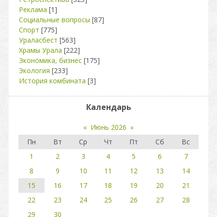
Реклама
[1]
Социальные вопросы
[87]
Спорт
[775]
Ураласбест
[563]
Храмы Урала
[222]
Экономика, бизнес
[175]
Экология
[233]
История комбината
[3]
Календарь
«
Июнь 2026
»
Пн
Вт
Ср
Чт
Пт
Сб
Вс
1
2
3
4
5
6
7
8
9
10
11
12
13
14
15
16
17
18
19
20
21
22
23
24
25
26
27
28
29
30