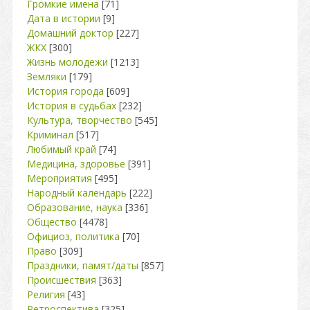
Громкие имена
[71]
Дата в истории
[9]
Домашний доктор
[227]
ЖКХ
[300]
Жизнь молодежи
[1213]
Земляки
[179]
История города
[609]
История в судьбах
[232]
Культура, творчество
[545]
Криминал
[517]
Любимый край
[74]
Медицина, здоровье
[391]
Мероприятия
[495]
Народный календарь
[222]
Образование, наука
[336]
Общество
[4478]
Официоз, политика
[70]
Право
[309]
Праздники, памят/даты
[857]
Происшествия
[363]
Религия
[43]
Ретроспектива
[325]