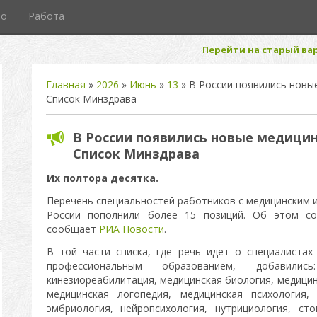
то
Работа
Перейти на старый вар
Главная
»
2026
»
Июнь
»
13
» В России появились новы
Список Минздрава
В России появились новые медицин
Список Минздрава
Их полтора десятка.
Перечень специальностей работников с медицинским 
России пополнили более 15 позиций. Об этом с
сообщает
РИА Новости
.
В той части списка, где речь идет о специалиста
профессиональным образованием, добавились
кинезиореабилитация, медицинская биология, медицин
медицинская логопедия, медицинская психология,
эмбриология, нейропсихология, нутрициология, ст