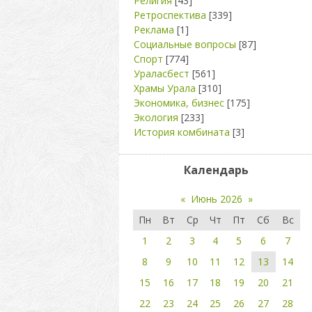
Религия
[43]
Ретроспектива
[339]
Реклама
[1]
Социальные вопросы
[87]
Спорт
[774]
Ураласбест
[561]
Храмы Урала
[310]
Экономика, бизнес
[175]
Экология
[233]
История комбината
[3]
Календарь
«
Июнь 2026
»
Пн
Вт
Ср
Чт
Пт
Сб
Вс
1
2
3
4
5
6
7
8
9
10
11
12
13
14
15
16
17
18
19
20
21
22
23
24
25
26
27
28