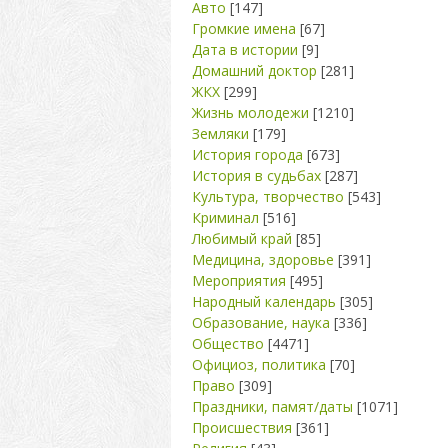
Авто
[147]
Громкие имена
[67]
Дата в истории
[9]
Домашний доктор
[281]
ЖКХ
[299]
Жизнь молодежи
[1210]
Земляки
[179]
История города
[673]
История в судьбах
[287]
Культура, творчество
[543]
Криминал
[516]
Любимый край
[85]
Медицина, здоровье
[391]
Мероприятия
[495]
Народный календарь
[305]
Образование, наука
[336]
Общество
[4471]
Официоз, политика
[70]
Право
[309]
Праздники, памят/даты
[1071]
Происшествия
[361]