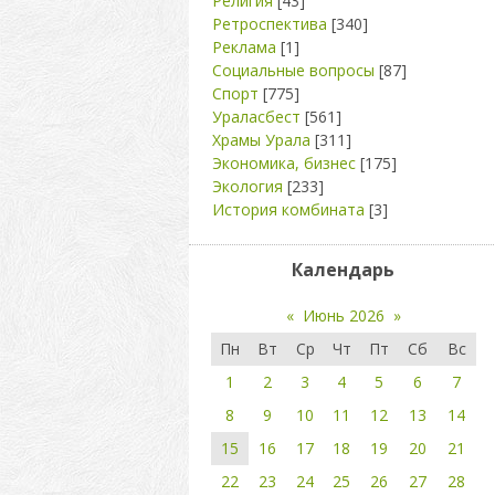
Религия
[43]
Ретроспектива
[340]
Реклама
[1]
Социальные вопросы
[87]
Спорт
[775]
Ураласбест
[561]
Храмы Урала
[311]
Экономика, бизнес
[175]
Экология
[233]
История комбината
[3]
Календарь
«
Июнь 2026
»
Пн
Вт
Ср
Чт
Пт
Сб
Вс
1
2
3
4
5
6
7
8
9
10
11
12
13
14
15
16
17
18
19
20
21
22
23
24
25
26
27
28