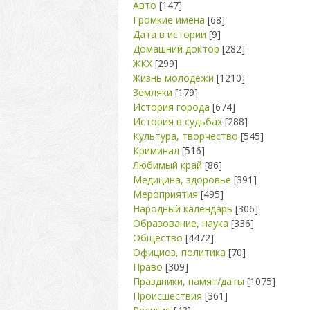
Авто
[147]
Громкие имена
[68]
Дата в истории
[9]
Домашний доктор
[282]
ЖКХ
[299]
Жизнь молодежи
[1210]
Земляки
[179]
История города
[674]
История в судьбах
[288]
Культура, творчество
[545]
Криминал
[516]
Любимый край
[86]
Медицина, здоровье
[391]
Мероприятия
[495]
Народный календарь
[306]
Образование, наука
[336]
Общество
[4472]
Официоз, политика
[70]
Право
[309]
Праздники, памят/даты
[1075]
Происшествия
[361]