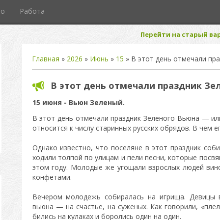
то
Работа
Перейти на старый вар
Главная
»
2026
»
Июнь
»
15
» В этот день отмечали пр
В этот день отмечали праздник Зе
15 июня - Вьюн Зеленый.
В этот день отмечали праздник Зеленого Вьюна — или
относится к числу старинных русских обрядов. В чем ег
Однако известно, что поселяне в этот праздник соби
ходили толпой по улицам и пели песни, которые посв
этом году. Молодые же угощали взрослых людей вино
конфетами.
Вечером молодежь собиралась на игрища. Девицы 
вьюна — на счастье, на суженых. Как говорили, «пл
бились на кулаках и боролись один на один.