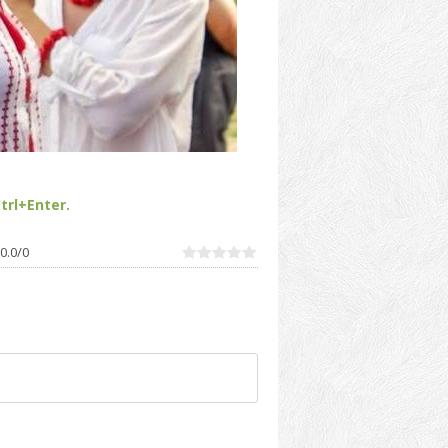
trl+Enter.
0.0
/
0