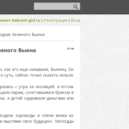
иант Asbrest-gid.ru
|
Регистрация
|
Вход
аздник Зеленого Вьюна
леного Вьюна
07:40
, как его еще называли, Вьюнец. Он
о суть, сейчас точно сказать нельзя
.
рались с утра за околицей, а потом
ящали парам, сочетавшимся браком в
м, а детей одаривали деньгами или
водили хороводы и плели венки из
ели мыслями свое будущее». Молодцы