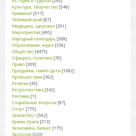
История в судьбах
[290]
Культура, творчество
[546]
Криминал
[517]
Любимый край
[87]
Медицина, здоровье
[391]
Мероприятия
[495]
Народный календарь
[308]
Образование, наука
[336]
Общество
[4475]
Официоз, политика
[70]
Право
[309]
Праздники, памят/даты
[1082]
Происшествия
[362]
Религия
[43]
Ретроспектива
[342]
Реклама
[1]
Социальные вопросы
[87]
Спорт
[775]
Ураласбест
[562]
Храмы Урала
[313]
Экономика, бизнес
[175]
Экология
[233]