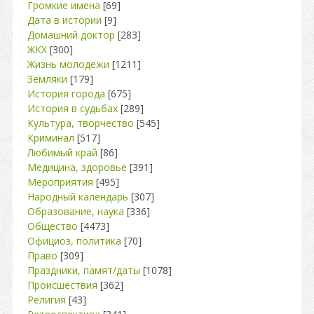
Громкие имена
[69]
Дата в истории
[9]
Домашний доктор
[283]
ЖКХ
[300]
Жизнь молодежи
[1211]
Земляки
[179]
История города
[675]
История в судьбах
[289]
Культура, творчество
[545]
Криминал
[517]
Любимый край
[86]
Медицина, здоровье
[391]
Мероприятия
[495]
Народный календарь
[307]
Образование, наука
[336]
Общество
[4473]
Официоз, политика
[70]
Право
[309]
Праздники, памят/даты
[1078]
Происшествия
[362]
Религия
[43]