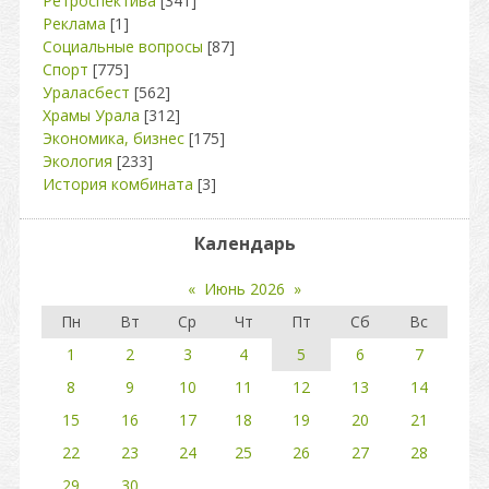
Ретроспектива
[341]
Реклама
[1]
Социальные вопросы
[87]
Спорт
[775]
Ураласбест
[562]
Храмы Урала
[312]
Экономика, бизнес
[175]
Экология
[233]
История комбината
[3]
Календарь
«
Июнь 2026
»
Пн
Вт
Ср
Чт
Пт
Сб
Вс
1
2
3
4
5
6
7
8
9
10
11
12
13
14
15
16
17
18
19
20
21
22
23
24
25
26
27
28
29
30