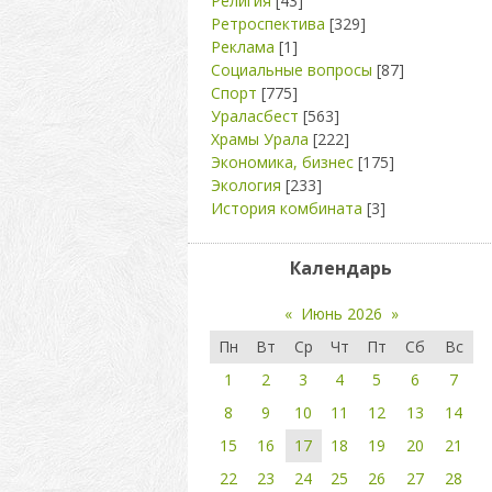
Религия
[43]
Ретроспектива
[329]
Реклама
[1]
Социальные вопросы
[87]
Спорт
[775]
Ураласбест
[563]
Храмы Урала
[222]
Экономика, бизнес
[175]
Экология
[233]
История комбината
[3]
Календарь
«
Июнь 2026
»
Пн
Вт
Ср
Чт
Пт
Сб
Вс
1
2
3
4
5
6
7
8
9
10
11
12
13
14
15
16
17
18
19
20
21
22
23
24
25
26
27
28