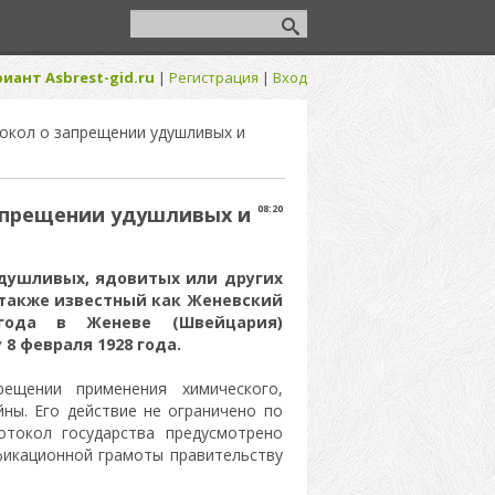
иант Asbrest-gid.ru
|
Регистрация
|
Вход
окол о запрещении удушливых и
апрещении удушливых и
08:20
душливых, ядовитых или других
(также известный как Женевский
года в Женеве (Швейцария)
 8 февраля 1928 года.
ещении применения химического,
ны. Его действие не ограничено по
отокол государства предусмотрено
ификационной грамоты правительству