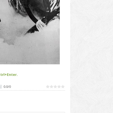
trl+Enter.
0.0
/
0