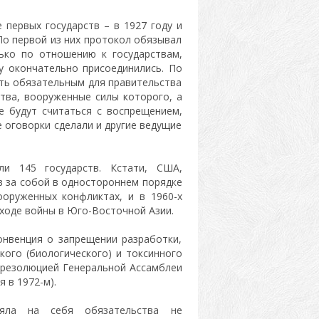
 первых государств – в 1927 году и
 По первой из них протокол обязывал
ько по отношению к государствам,
у окончательно присоединились. По
ть обязательным для правительства
тва, вооруженные силы которого, а
е будут считаться с воспрещением,
 оговорки сделали и другие ведущие
и 145 государств. Кстати, США,
в за собой в одностороннем порядке
ооруженных конфликтах, и в 1960-х
ходе войны в Юго-Восточной Азии.
онвенция о запрещении разработки,
кого (биологического) и токсинного
 резолюцией Генеральной Ассамблеи
 в 1972-м).
зяла на себя обязательства не