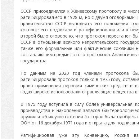
СССР присоединился к Женевскому протоколу в числе
ратифицировал его в 1928-м, но с двумя оговорками.
правительство СССР выполнять его положения тол
которые его подписали и ратифицировали или к нем
второй было оговорено, что протокол перестанет бы
СССР в отношении всякого неприятельского государс
также его формальные или фактические союзники н
составляющим предмет этого протокола. Аналогичные
государства.
По данным на 2020 год членами протокола был
ратифицировали протокол только в 1975 году, остави
право применения первыми химических средств в в
годах широко использовали отравляющие вещества в 
В 1975 году вступила в силу более универсальная К
производства и накопления запасов бактериологичес
оружия и об их уничтожении (которая была одобрена
ООН от 16 декабря 1971 года и открыта для подписания
Ратифицировав уже эту Конвенцию, Россия в