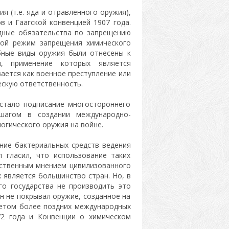
 (т.е. яда и отравленного оружия),
 и Гаагской конвенцией 1907 года.
дные обязательства по запрещению
вой режим запрещения химического
обные виды оружия были отнесены к
м, применение которых является
ается как военное преступление или
ескую ответственность.
стало подписание многостороннего
шагом в создании международно-
огического оружия на войне.
ние бактериальных средств ведения
 гласил, что использование таких
ественным мнением цивилизованного
 является большинство стран. Но, в
го государства не производить это
он не покрывал оружие, созданное на
метом более поздних международных
72 года и Конвенции о химическом