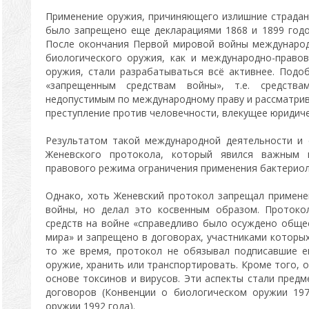
Применение оружия, причиняющего излишние страдания
было запрещено еще декларациями 1868 и 1899 годов
После окончания Первой мировой войны междунаро
биологического оружия, как и международно-право
оружия, стали разрабатываться всё активнее. Под
«запрещенным средствам войны», т.е. средства
недопустимым по международному праву и рассматрив
преступление против человечности, влекущее юридич
Результатом такой международной деятельности и 
Женевского протокола, который явился важным 
правового режима ограничения применения бактериол
Однако, хоть Женевский протокол запрещал примене
войны, но делал это косвенным образом. Протокол
средств на войне «справедливо было осуждено общ
мира» и запрещено в договорах, участниками которых
то же время, протокол не обязывал подписавшие е
оружие, хранить или транспортировать. Кроме того, 
основе токсинов и вирусов. Эти аспекты стали пред
договоров (Конвенции о биологическом оружии 19
оружии 1992 года).