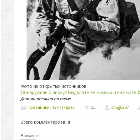
Фото из открытых источников
Обнаружили ошибку? Выделите ее мышью и нажмите
C
Дополнительно по теме
Праздники, памят/даты
55
drug6307
Всего комментариев
:
0
Войдите: