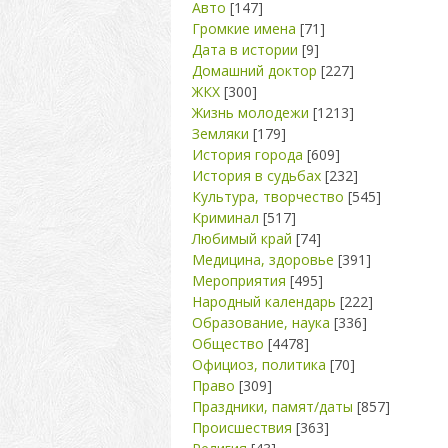
Авто
[147]
Громкие имена
[71]
Дата в истории
[9]
Домашний доктор
[227]
ЖКХ
[300]
Жизнь молодежи
[1213]
Земляки
[179]
История города
[609]
История в судьбах
[232]
Культура, творчество
[545]
Криминал
[517]
Любимый край
[74]
Медицина, здоровье
[391]
Мероприятия
[495]
Народный календарь
[222]
Образование, наука
[336]
Общество
[4478]
Официоз, политика
[70]
Право
[309]
Праздники, памят/даты
[857]
Происшествия
[363]