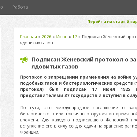
то
Работа
Перейти на старый вар
Главная
»
2026
»
Июнь
»
17
» Подписан Женевский прот
ядовитых газов
Подписан Женевский протокол о з
ядовитых газов
Протокол о запрещении применения на войне у
подобных газов и бактериологических средств 
протокол) был подписан 17 июня 1925 
представителями 37 государств и вступил в силу
По сути, это международное соглашение о запр
биологического или токсичного оружия во время вой
времени. Для каждого подписавшего Женевский пр
вступление его в силу со дня сдачи на хранение рат
Франции.