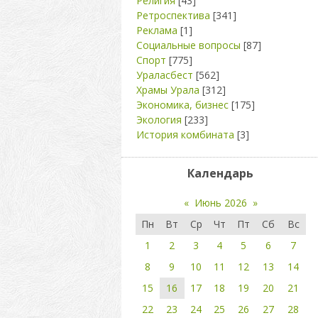
Религия
[43]
Ретроспектива
[341]
Реклама
[1]
Социальные вопросы
[87]
Спорт
[775]
Ураласбест
[562]
Храмы Урала
[312]
Экономика, бизнес
[175]
Экология
[233]
История комбината
[3]
Календарь
«
Июнь 2026
»
Пн
Вт
Ср
Чт
Пт
Сб
Вс
1
2
3
4
5
6
7
8
9
10
11
12
13
14
15
16
17
18
19
20
21
22
23
24
25
26
27
28