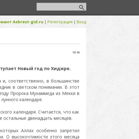
иант Asbrest-gid.ru
|
Регистрация
|
Вход
13:10
тупает Новый год по Хиджре.
 и, соответственно, в большинстве
здник в светском понимании. В этот
езду Пророка Мухаммеда из Мекки в
 лунного календаря.
кого календаря. Считается, что как
се остальные двенадцать месяцев.
которых Аллах особенно запретил
ри. О высокочтимости этого месяца