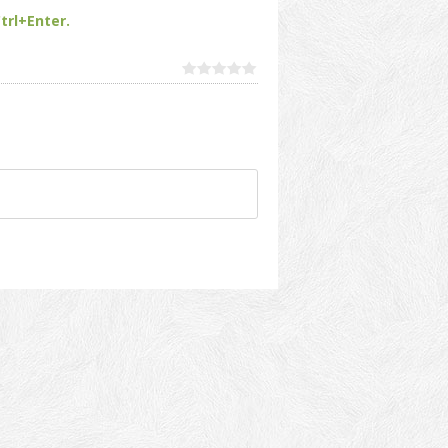
trl+Enter.