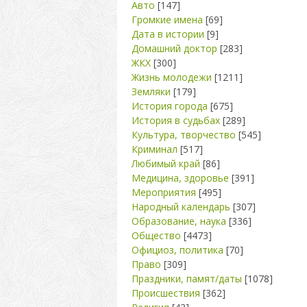
Авто
[147]
Громкие имена
[69]
Дата в истории
[9]
Домашний доктор
[283]
ЖКХ
[300]
Жизнь молодежи
[1211]
Земляки
[179]
История города
[675]
История в судьбах
[289]
Культура, творчество
[545]
Криминал
[517]
Любимый край
[86]
Медицина, здоровье
[391]
Мероприятия
[495]
Народный календарь
[307]
Образование, наука
[336]
Общество
[4473]
Официоз, политика
[70]
Право
[309]
Праздники, памят/даты
[1078]
Происшествия
[362]