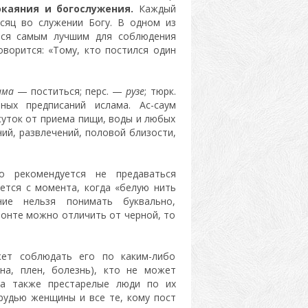
каяния и богослужения.
Каждый
сяц во служении Богу. В одном из
тся самым лучшим для соблюдения
оворится: «Тому, кто постился один
ама
— поститься; перс. —
рузе
; тюрк.
ых предписаний ислама. Ас-саум
суток от приема пищи, воды и любых
ний, развлечений, половой близости,
о рекомендуется не предаваться
ется с момента, когда «белую нить
ие нельзя понимать буквально,
зонте можно отличить от черной, то
ет соблюдать его по каким-либо
на, плен, болезнь), кто не может
, а также престарелые люди по их
рудью женщины и все те, кому пост