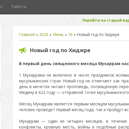
то
Работа
Перейти на старый вар
Главная
»
2026
»
Июнь
»
16
» Новый год по Хиджре
Новый год по Хиджре
В первый день священного месяца Мухаррам нас
1 Мухаррама не включено в число праздников ислама
мусульманских стран Новый год не отмечают как пра
день в мечетях читают проповедь, посвященную пере
Медину в 622 году — отправной точке мусульманского
Месяц Мухаррам является первым месяцем мусульманс
человек проведет первый месяц года, так и пройдут в
Мухаррам — один из четырех месяцев, в течение 
конфликты, кровную месть, войны и подобные расп