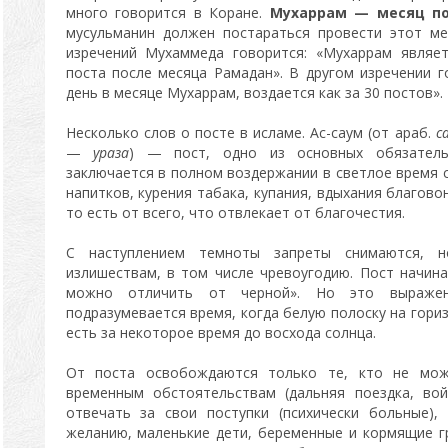
много говорится в Коране.
Мухаррам — месяц по
мусульманин должен постараться провести этот ме
изречений Мухаммеда говорится: «Мухаррам являе
поста после месяца Рамадан». В другом изречении г
день в месяце Мухаррам, воздается как за 30 постов».
Несколько слов о посте в исламе. Ас-саум (от араб.
с
—
ураза
) — пост, одно из основных обязательн
заключается в полном воздержании в светлое время 
напитков, курения табака, купания, вдыхания благово
то есть от всего, что отвлекает от благочестия.
С наступлением темноты запреты снимаются, н
излишествам, в том числе чревоугодию. Пост начина
можно отличить от черной». Но это выражен
подразумевается время, когда белую полоску на гори
есть за некоторое время до восхода солнца.
От поста освобождаются только те, кто не мож
временным обстоятельствам (дальняя поездка, вой
отвечать за свои поступки (психически больные)
желанию, маленькие дети, беременные и кормящие г