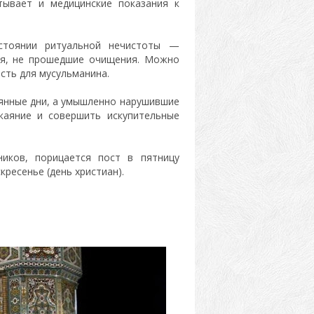
тывает и медицинские показания к
остоянии ритуальной нечистоты —
еся, не прошедшие очищения. Можно
сть для мусульманина.
янные дни, а умышленно нарушившие
каяние и совершить искупительные
ников, порицается пост в пятницу
кресенье (день христиан).