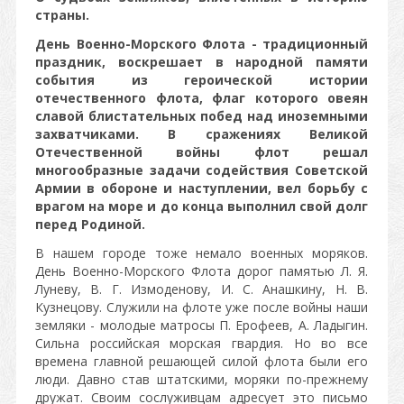
страны.
День Военно-Морского Флота - традиционный
праздник, воскрешает в народной памяти
события из героической истории
отечественного флота, флаг которого овеян
славой блистательных побед над иноземными
захватчиками. В сражениях Великой
Отечественной войны флот решал
многообразные задачи содействия Советской
Армии в обороне и наступлении, вел борьбу с
врагом на море и до конца выполнил свой долг
перед Родиной.
В нашем городе тоже немало военных моряков.
День Военно-Морского Флота дорог памятью Л. Я.
Луневу, В. Г. Измоденову, И. С. Анашкину, Н. В.
Кузнецову. Служили на флоте уже после войны наши
земляки - молодые матросы П. Ерофеев, А. Ладыгин.
Сильна российская морская гвардия. Но во все
времена главной решающей силой флота были его
люди. Давно став штатскими, моряки по-прежнему
дружат. Своим сослуживцам адресует это письмо