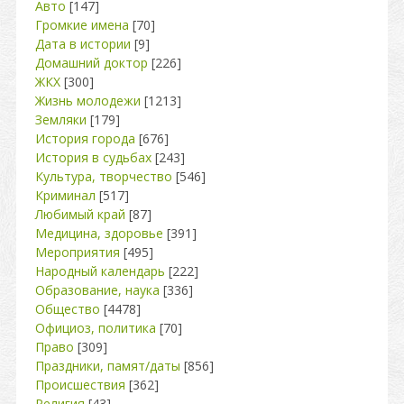
Авто
[147]
Громкие имена
[70]
Дата в истории
[9]
Домашний доктор
[226]
ЖКХ
[300]
Жизнь молодежи
[1213]
Земляки
[179]
История города
[676]
История в судьбах
[243]
Культура, творчество
[546]
Криминал
[517]
Любимый край
[87]
Медицина, здоровье
[391]
Мероприятия
[495]
Народный календарь
[222]
Образование, наука
[336]
Общество
[4478]
Официоз, политика
[70]
Право
[309]
Праздники, памят/даты
[856]
Происшествия
[362]
Религия
[43]