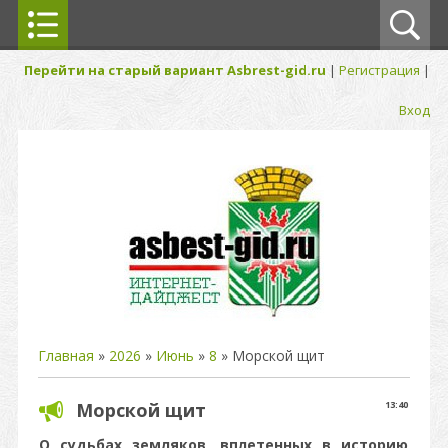
Перейти на старый вариант Asbrest-gid.ru
|
Регистрация
|
Вход
Главная
»
2026
»
Июнь
»
8
» Морской щит
Морской щит
13:40
О судьбах земляков, вплетенных в историю