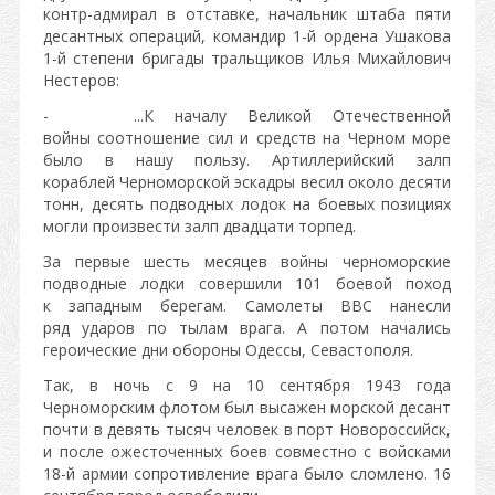
контр-адмирал в отставке, начальник штаба пяти
десантных операций, командир 1-й ордена Ушакова
1-й степени бригады тральщиков Илья Михайлович
Нестеров:
- ...К началу Великой Отечественной
войны соотношение сил и средств на Черном море
было в нашу пользу. Артиллерийский залп
кораблей Черноморской эскадры весил около десяти
тонн, десять подводных лодок на боевых позициях
могли произвести залп двадцати торпед.
За первые шесть месяцев войны черноморские
подводные лодки совершили 101 боевой поход
к западным берегам. Самолеты ВВС нанесли
ряд ударов по тылам врага. А потом начались
героические дни обороны Одессы, Севастополя.
Так, в ночь с 9 на 10 сентября 1943 года
Черноморским флотом был высажен морской десант
почти в девять тысяч человек в порт Новороссийск,
и после ожесточенных боев совместно с войсками
18-й армии сопротивление врага было сломлено. 16