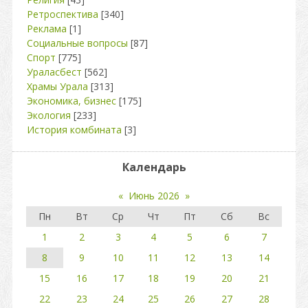
Ретроспектива
[340]
Реклама
[1]
Социальные вопросы
[87]
Спорт
[775]
Ураласбест
[562]
Храмы Урала
[313]
Экономика, бизнес
[175]
Экология
[233]
История комбината
[3]
Календарь
«
Июнь 2026
»
Пн
Вт
Ср
Чт
Пт
Сб
Вс
1
2
3
4
5
6
7
8
9
10
11
12
13
14
15
16
17
18
19
20
21
22
23
24
25
26
27
28