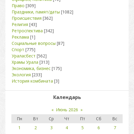
Право
[309]
Праздники, памят/даты
[1082]
Происшествия
[362]
Религия
[43]
Ретроспектива
[342]
Реклама
[1]
Социальные вопросы
[87]
Спорт
[775]
Ураласбест
[562]
Храмы Урала
[313]
Экономика, бизнес
[175]
Экология
[233]
История комбината
[3]
Календарь
«
Июнь 2026
»
Пн
Вт
Ср
Чт
Пт
Сб
Вс
1
2
3
4
5
6
7