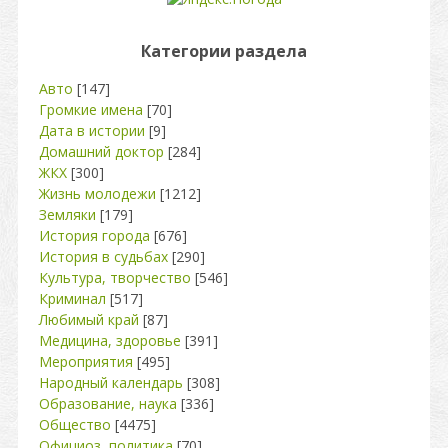
Категории раздела
Авто
[147]
Громкие имена
[70]
Дата в истории
[9]
Домашний доктор
[284]
ЖКХ
[300]
Жизнь молодежи
[1212]
Земляки
[179]
История города
[676]
История в судьбах
[290]
Культура, творчество
[546]
Криминал
[517]
Любимый край
[87]
Медицина, здоровье
[391]
Мероприятия
[495]
Народный календарь
[308]
Образование, наука
[336]
Общество
[4475]
Официоз, политика
[70]