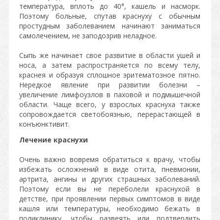
температура, вплоть до 40°, кашель и насморк.
Поэтому больные, спутав краснуху с обычным
простудным заболеванием начинают заниматься
самолечением, не заподозрив неладное.
Сыпь же начинает свое развитие в области ушей и
носа, а затем распространяется по всему телу,
краснея и образуя сплошное эритематозное пятно.
Нередкое явление при развитии болезни –
увеличение лимфоузлов в паховой и подмышечной
области. Чаще всего, у взрослых краснуха также
сопровождается светобоязнью, перерастающей в
конъюнктивит.
Лечение краснухи
Очень важно вовремя обратиться к врачу, чтобы
избежать осложнений в виде отита, пневмонии,
артрита, ангины и других страшных заболеваний.
Поэтому если вы не переболели краснухой в
детстве, при проявлении первых симптомов в виде
кашля или температуры, необходимо бежать в
поликлинику, чтобы развеять или подтвердить