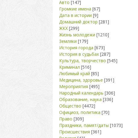
Авто
[147]
Громкие имена
[67]
Дата в истории
[9]
Домашний доктор
[281]
ЖКХ
[299]
Жизнь молодежи
[1210]
Земляки
[179]
История города
[673]
История в судьбах
[287]
Культура, творчество
[545]
Криминал
[516]
Любимый край
[85]
Медицина, здоровье
[391]
Мероприятия
[495]
Народный календарь
[306]
Образование, наука
[336]
Общество
[4472]
Официоз, политика
[70]
Право
[309]
Праздники, памят/даты
[1073]
Происшествия
[361]