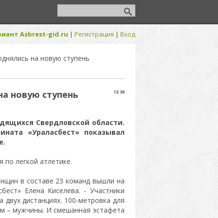
иант Asbrest-gid.ru
|
Регистрация
|
Вход
однялись на новую ступень
на новую ступень
12:30
дящихся Свердловской области.
ината «Ураласбест» показывал
е.
 по легкой атлетике.
енщин в составе 23 команд вышли на
сбест» Елена Киселева. - Участники
а двух дистанциях. 100-метровка для
 м – мужчины. И смешанная эстафета