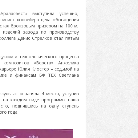
раласбест» выступила успешно,
ашинист конвейера цеха обогащения
стал бронзовым призером на 100 м,
 изделий завода по производству
коллега Денис Стрелков стал пятым
укции и технологического процесса
х композитов «Верста» Анжелика
 карьере Юлия Клостер – седьмой на
мике и финансам БФ ТЕХ Светлана
зультат и заняла 4 место, уступив
т на каждом виде программы наша
сто, поднявшись на одну ступень
го года.