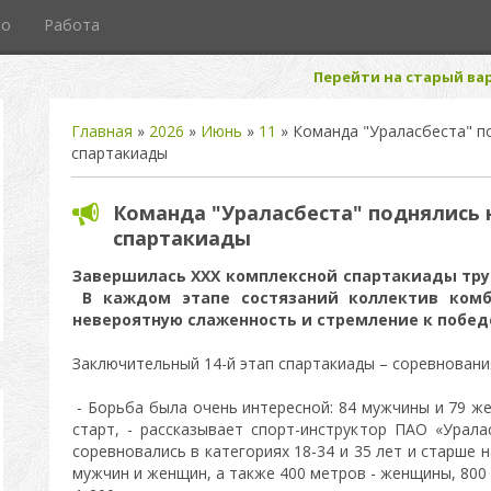
то
Работа
Перейти на старый вар
Главная
»
2026
»
Июнь
»
11
» Команда "Ураласбеста" п
спартакиады
Команда "Ураласбеста" поднялись 
спартакиады
Завершилась ХХХ комплексной спартакиады тру
В каждом этапе состязаний коллектив комб
невероятную слаженность и стремление к побед
Заключительный 14-й этап спартакиады – соревнования
- Борьба была очень интересной: 84 мужчины и 79 ж
старт, - рассказывает спорт-инструктор ПАО «Урала
соревновались в категориях 18-34 и 35 лет и старше н
мужчин и женщин, а также 400 метров - женщины, 800