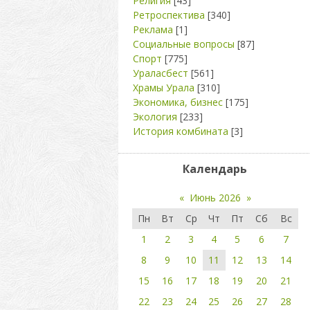
Религия
[43]
Ретроспектива
[340]
Реклама
[1]
Социальные вопросы
[87]
Спорт
[775]
Ураласбест
[561]
Храмы Урала
[310]
Экономика, бизнес
[175]
Экология
[233]
История комбината
[3]
Календарь
«
Июнь 2026
»
Пн
Вт
Ср
Чт
Пт
Сб
Вс
1
2
3
4
5
6
7
8
9
10
11
12
13
14
15
16
17
18
19
20
21
22
23
24
25
26
27
28