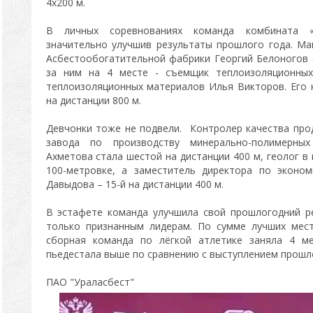
4х200 м.
В личных соревнованиях команда комбината «У
значительно улучшив результаты прошлого года. М
Асбестообогатительной фабрики Георгий Белоногов 
за ним на 4 месте - съемщик теплоизоляционных
теплоизоляционных материалов Илья Викторов. Его 
на дистанции 800 м.
Девчонки тоже не подвели. Контролер качества прод
завода по производству минерально-полимерны
Ахметова стала шестой на дистанции 400 м, геолог в
100-метровке, а заместитель директора по эконо
Давыдова – 15-й на дистанции 400 м.
В эстафете команда улучшила свой прошлогодний ре
только признанным лидерам. По сумме лучших мес
сборная команда по лёгкой атлетике заняла 4 ме
пьедестала выше по сравнению с выступлением прошло
ПАО "Ураласбест"