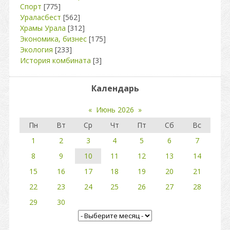
Спорт
[775]
Ураласбест
[562]
Храмы Урала
[312]
Экономика, бизнес
[175]
Экология
[233]
История комбината
[3]
Календарь
«
Июнь 2026
»
Пн
Вт
Ср
Чт
Пт
Сб
Вс
1
2
3
4
5
6
7
8
9
10
11
12
13
14
15
16
17
18
19
20
21
22
23
24
25
26
27
28
29
30