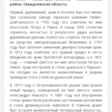
район, Свердловская область.
Первый, деревянный, храм в поселке был поставлен
при Сусанском заводе (прежнее название Нейво-
Шайтанского) в 1750 году. Его освятили во имя
апостолов Петра и Павла. В конце XVIII столетия
случилось несчастье: в результате удара молнии
деревянная церковь полностью сгорела. На ее месте
на средства заводовладельцев Яковлевых в 1797
году был заложен каменный двухпрестольный храм.
В 1812 году освятили его правый придел в честь
Введения во храм Пресвятой Богородицы, а в 1821
году — главный престол во имя апостолов Петра и
Павла. Храм построили в стиле уральского барокко.
На сегодня он является великолепным и редким
примером этого стиля на уральской земле.
В 1877 году к Петропавловской церкви пристроили
левый придел, освященный во имя святого князя
Александра Невского. К 1881 году все внутренние
стены храма были расписаны настенными росписями
в стиле древнерусской живописи. В главном храме
был устроен великолепный пятиярусный иконостас,