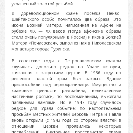
украшенный золотой резьбой.
В дореволюционном храме поселка Нейво-
Шайтанского особо почитались два образа. Это
икона Божией Матери, написанная на Афоне на
рубеже XIX — XX веков (тогда афонские образы
стали очень популярными в России) и икона Божией
Матери «Почаевская», выполненная в Николаевском
монастыре города Туринска.
В советские годы с Петропавловским храмом
случилась довольно редкая на Урале история,
связанная с закрытием церкви. В 1936 году по
решению властей храм был закрыт. Здание
приспособили под зернохранилище. Имущество и
храмовые ценности разграбили, великолепные
настенные росписи, по воспоминаниям, выжигали
паяльными лампами. Но в 1947 году случилось
редкое для Урала событие: по настоятельным
просьбам местных жителей церковь Петра и Павла
вновь открыли (с 1943 года со стороны властей в
отношении Церкви проявились некоторые
послабления). Внутреннее пространство храма