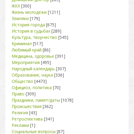
ЖКХ
[300]
Жизнь молодежи
[1211]
Земляки
[179]
История города
[675]
История в судьбах
[289]
Культура, творчество
[545]
Криминал
[517]
Любимый край
[86]
Медицина, здоровье
[391]
Мероприятия
[495]
Народный календарь
[307]
Образование, наука
[336]
Общество
[4473]
Официоз, политика
[70]
Право
[309]
Праздники, памят/даты
[1078]
Происшествия
[362]
Религия
[43]
Ретроспектива
[341]
Реклама
[1]
Социальные вопросы
[87]