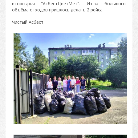
вторсырья "АсбестЦветМет". Из-за большого
объëма отходов пришлось делать 2 рейса.
Чистый Асбест