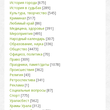
История города
[675]
История в судьбах
[289]
Культура, творчество
[545]
Криминал
[517]
Любимый край
[86]
Медицина, здоровье
[391]
Мероприятия
[495]
Народный календарь
[307]
Образование, наука
[336]
Общество
[4473]
Официоз, политика
[70]
Право
[309]
Праздники, памят/даты
[1078]
Происшествия
[362]
Религия
[43]
Ретроспектива
[341]
Реклама
[1]
Социальные вопросы
[87]
Спорт
[775]
Ураласбест
[562]
Храмы Урала
[312]