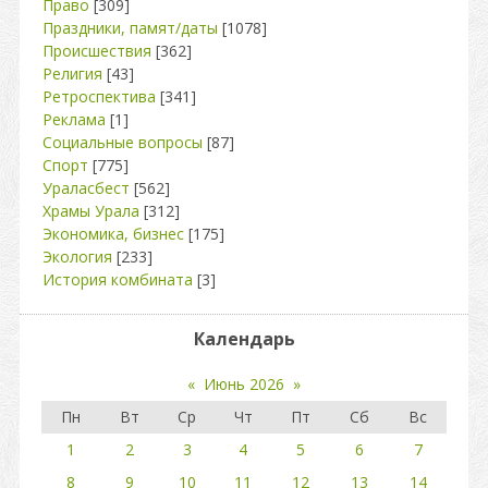
Право
[309]
Праздники, памят/даты
[1078]
Происшествия
[362]
Религия
[43]
Ретроспектива
[341]
Реклама
[1]
Социальные вопросы
[87]
Спорт
[775]
Ураласбест
[562]
Храмы Урала
[312]
Экономика, бизнес
[175]
Экология
[233]
История комбината
[3]
Календарь
«
Июнь 2026
»
Пн
Вт
Ср
Чт
Пт
Сб
Вс
1
2
3
4
5
6
7
8
9
10
11
12
13
14