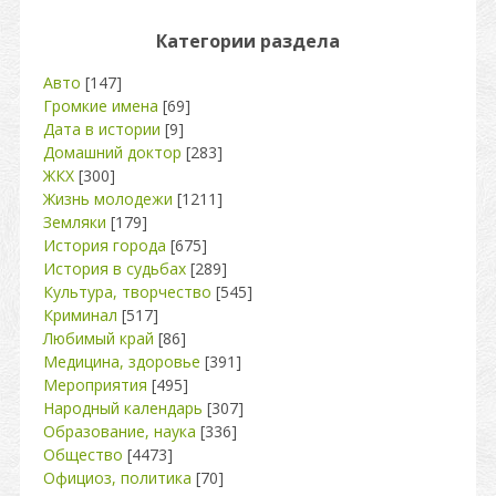
Категории раздела
Авто
[147]
Громкие имена
[69]
Дата в истории
[9]
Домашний доктор
[283]
ЖКХ
[300]
Жизнь молодежи
[1211]
Земляки
[179]
История города
[675]
История в судьбах
[289]
Культура, творчество
[545]
Криминал
[517]
Любимый край
[86]
Медицина, здоровье
[391]
Мероприятия
[495]
Народный календарь
[307]
Образование, наука
[336]
Общество
[4473]
Официоз, политика
[70]