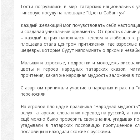
Гости погрузились в мир татарских национальных у
гипсовую посуду на площадке "Цветы Сабантуя".
Каждый желающий мог почувствовать себя настоящим
и создавая уникальные орнаменты. От простых линий
– каждый штрих наполнялся теплом и любовью к ро
площадка стала центром притяжения, где взрослые 
шедевры, которые будут напоминать о ярком и незаб
Малыши и взрослые, подростки и молодежь рисовал
цветы и героев народных татарских сказок, чита
прочтения, какая же народная мудрость заложена в т
С азартом принимали участие в народных играх: на "
переносили.
На игровой площадке праздника "Народная мудрость"
вслух татарские слова и их перевод на русский, а так
ещё можно было проверить свои знания, угадывая по
угадывали в татарских пословицах пропущенное сл
пословицы и находили схожие с русскими.