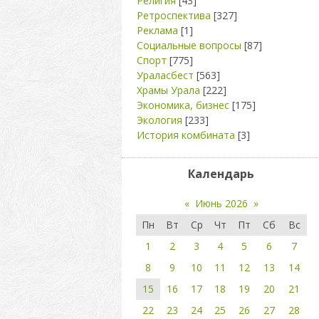
Религия
[43]
Ретроспектива
[327]
Реклама
[1]
Социальные вопросы
[87]
Спорт
[775]
Ураласбест
[563]
Храмы Урала
[222]
Экономика, бизнес
[175]
Экология
[233]
История комбината
[3]
Календарь
«
Июнь 2026
»
Пн
Вт
Ср
Чт
Пт
Сб
Вс
1
2
3
4
5
6
7
8
9
10
11
12
13
14
15
16
17
18
19
20
21
22
23
24
25
26
27
28