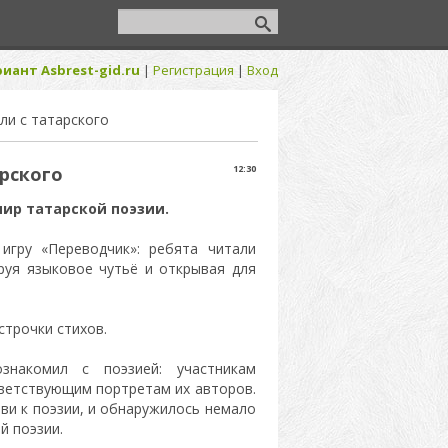
иант Asbrest-gid.ru
|
Регистрация
|
Вход
ли с татарского
рского
12:30
мир татарской поэзии.
игру «Переводчик»: ребята читали
ируя языковое чутьё и открывая для
строчки стихов.
знакомил с поэзией: участникам
тветствующим портретам их авторов.
ви к поэзии, и обнаружилось немало
ой поэзии.