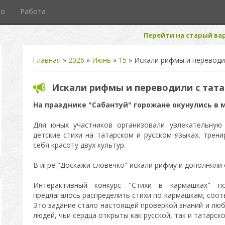
то
Работа
Перейти на старый вар
Главная
»
2026
»
Июнь
»
15
» Искали рифмы и переводи
Искали рифмы и переводили с тата
На празднике "Сабантуй" горожане окунулись в 
Для юных участников организовали увлекательную 
детские стихи на татарском и русском языках, трен
себя красоту двух культур.
В игре "Доскажи словечко" искали рифму и дополняли 
Интерактивный конкурс "Стихи в кармашках" по
предлагалось распределить стихи по кармашкам, соо
Это задание стало настоящей проверкой знаний и люб
людей, чьи сердца открыты как русской, так и татарск