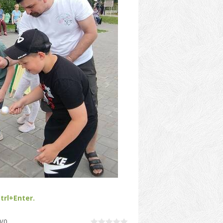
trl+Enter.
0
/
0