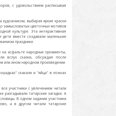
зоров, с удовольствием расписывая
 художником, выбирая яркие краски
 до замысловатых цветочных мотивов
дной культуре. Эта интерактивная
и дети вместе создавали маленькие
ываемом празднике.
и на асфальте народные орнаменты,
ли вслух сказки, обсуждая после
ом или ином народном произведении.
лошадках" скакали и "яйца" в ложках
 все участники с увлечением читали
же разгадывали татарские загадки. А
словицы. В одном задании участники
ово, а в другом читали татарские