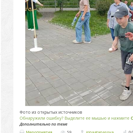
Фото из открытых источников
Обнаружили ошибку? Выделите ее мышью и нажмите
C
Дополнительно по теме
Мероприятия
59
irinaatanasova
0.