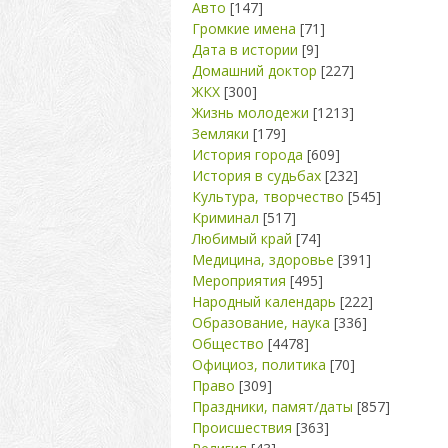
Авто
[147]
Громкие имена
[71]
Дата в истории
[9]
Домашний доктор
[227]
ЖКХ
[300]
Жизнь молодежи
[1213]
Земляки
[179]
История города
[609]
История в судьбах
[232]
Культура, творчество
[545]
Криминал
[517]
Любимый край
[74]
Медицина, здоровье
[391]
Мероприятия
[495]
Народный календарь
[222]
Образование, наука
[336]
Общество
[4478]
Официоз, политика
[70]
Право
[309]
Праздники, памят/даты
[857]
Происшествия
[363]