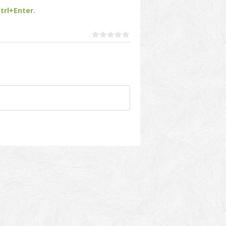
trl+Enter.