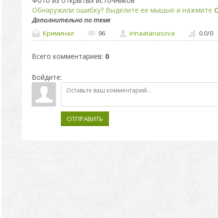
Фото из открытых источников
Обнаружили ошибку? Выделите ее мышью и нажмите
C
Дополнительно по теме
Криминал
96
irinaatanasova
0.0
/
0
Всего комментариев
:
0
Войдите:
ОТПРАВИТЬ