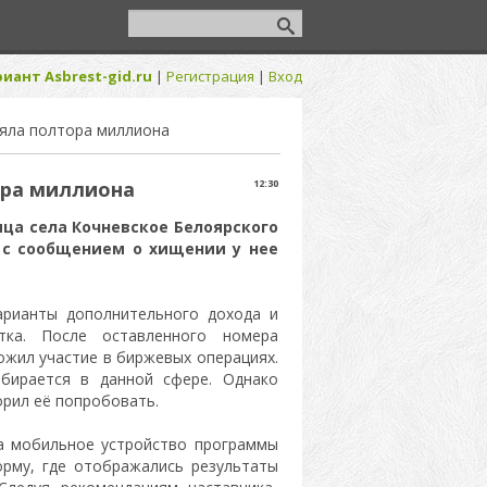
иант Asbrest-gid.ru
|
Регистрация
|
Вход
ряла полтора миллиона
ора миллиона
12:30
ица села Кочневское Белоярского
, с сообщением о хищении у нее
арианты дополнительного дохода и
тка. После оставленного номера
ожил участие в биржевых операциях.
збирается в данной сфере. Однако
орил её попробовать.
на мобильное устройство программы
рму, где отображались результаты