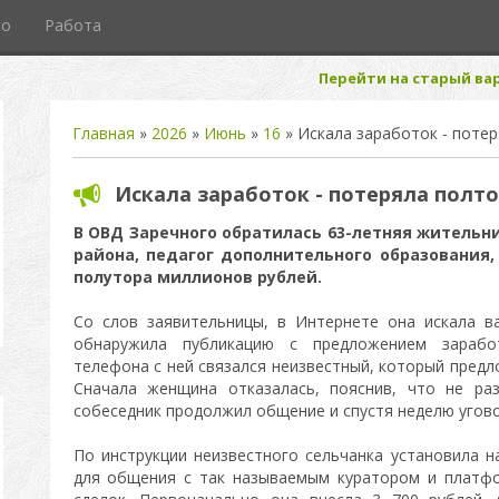
то
Работа
Перейти на старый вар
Главная
»
2026
»
Июнь
»
16
» Искала заработок - поте
Искала заработок - потеряла полт
В ОВД Заречного обратилась 63-летняя жительн
района, педагог дополнительного образования
полутора миллионов рублей.
Со слов заявительницы, в Интернете она искала в
обнаружила публикацию с предложением зарабо
телефона с ней связался неизвестный, который предл
Сначала женщина отказалась, пояснив, что не ра
собеседник продолжил общение и спустя неделю угов
По инструкции неизвестного сельчанка установила 
для общения с так называемым куратором и платфо