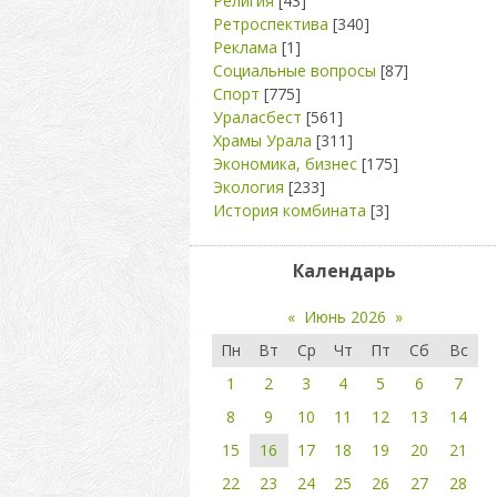
Религия
[43]
Ретроспектива
[340]
Реклама
[1]
Социальные вопросы
[87]
Спорт
[775]
Ураласбест
[561]
Храмы Урала
[311]
Экономика, бизнес
[175]
Экология
[233]
История комбината
[3]
Календарь
«
Июнь 2026
»
Пн
Вт
Ср
Чт
Пт
Сб
Вс
1
2
3
4
5
6
7
8
9
10
11
12
13
14
15
16
17
18
19
20
21
22
23
24
25
26
27
28