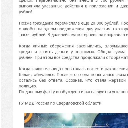
сделок. Первоначально она внесла 3 700 рублей. 
выполняла указанные действия в приложении и даж
рублей.
Позже гражданка перечислила еще 20 000 рублей. П
о якобы выгодном предложении, для участия в кото
тысяч рублей. В дальнейшем потерпевшая направила е
Когда личные сбережения закончились, злоумышл
кредит и занять деньги у знакомых. Общая сумма 
рублей. При этом все средства продолжали отображат
Когда заявительница попыталась вывести накопления,
баланс обнулился. После этого она попыталась связа
остались без ответа. Осознав, что стала жертвой
полицию.
По данному факту возбуждено и расследуется уголовн
ГУ МВД России по Свердловской области