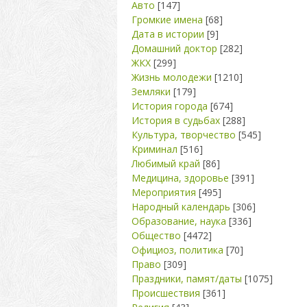
Авто
[147]
Громкие имена
[68]
Дата в истории
[9]
Домашний доктор
[282]
ЖКХ
[299]
Жизнь молодежи
[1210]
Земляки
[179]
История города
[674]
История в судьбах
[288]
Культура, творчество
[545]
Криминал
[516]
Любимый край
[86]
Медицина, здоровье
[391]
Мероприятия
[495]
Народный календарь
[306]
Образование, наука
[336]
Общество
[4472]
Официоз, политика
[70]
Право
[309]
Праздники, памят/даты
[1075]
Происшествия
[361]